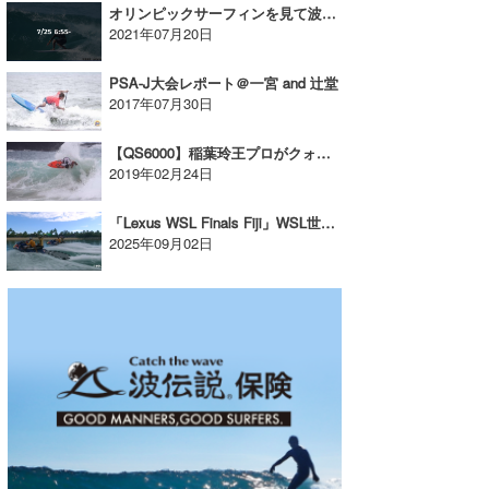
オリンピックサーフィンを見て波乗りジャパンを応援しよう！放送日程について
2021年07月20日
wanda
予報士 hiro.
PSA-J大会レポート＠一宮 and 辻堂
2017年07月30日
banpaku
【QS6000】稲葉玲王プロがクォーターファイナル進出！！
Mr.K
2019年02月24日
chappy
「Lexus WSL Finals Fiji」WSL世界タイトル決定！
2025年09月02日
Romisea