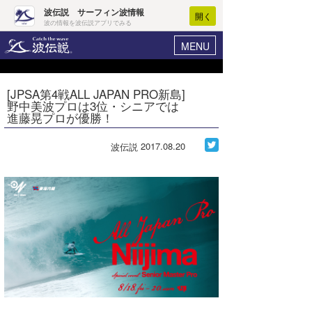
波伝説 サーフィン波情報
開く
波の情報を波伝説アプリでみる
MENU
ニュース
ヘルプ
マイホーム
[JPSA第4戦ALL JAPAN PRO新島]
Core Surf Japan
野中美波プロは3位・シニアでは
ログイン
進藤晃プロが優勝！
コンテスト
新規会員登録
2017.08.20
波伝説
ファッション/グッズ
波情報･概況
アート＆エンタメ
波予想ツール
WAVE HUNTER
コラム
気象情報
トラベル
ニュース
ショップ情報
サーフィンエリアガイド
ショップ情報
ウラナミ
会員メニュー