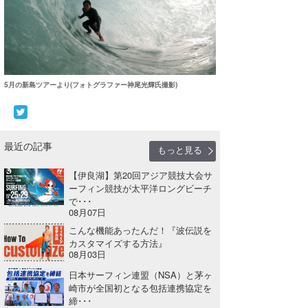
喜納海人
KID
KOBU
KY
5月の新島ツアーより(フォトグラファー神尾光輝氏撮影)
MIN
mitz
最近の記事
もっと見る
OYZ
【伊良湖】第20回アジア競技大会サ
S.K
ーフィン競技が太平洋ロングビーチ
で･･･
08月07日
Soulman
こんな機能あったんだ！『波伝説を
VAGY
カスタマイズする方法』
08月03日
waka☆=
日本サーフィン連盟（NSA）と茅ヶ
崎市が全国初となる包括連携協定を
YUKI☆
締･･･