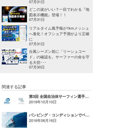
07月31日
たっちー
どこの波がいい？一目でわかる『地
図表示機能』登場！！
07月31日
ハンマー
リアルタイム風予報が1kmメッシュ
まっきー
へ進化！オフショア予測がより正確
に
07月31日
三輪予報士
台風シーズン前に「リーシュコー
小川予報士
ド」の確認を。サーファーの命を守
る大切･･･
07月30日
上田純子
上條将美
関連する記事
唐澤予報士
第3回 全国自治体サーフィン選手権大会 in 宮崎
2019年10月10日
SancheZ
パンピング・コンディションでベスト8決定。スレーターがパーフェクトに近い19.77をスコア
ゴン
2016年06月16日
米山予報士