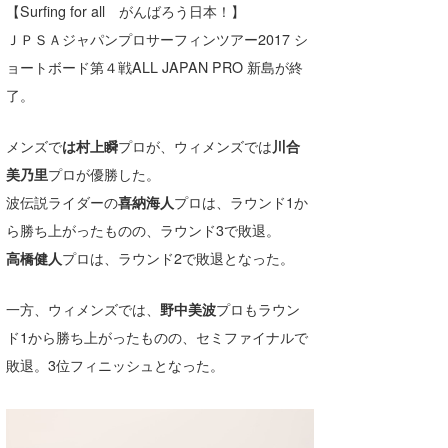
【Surfing for all がんばろう日本！】
湘南
お知らせ
今月のプレゼント
ＪＰＳＡジャパンプロサーフィンツアー2017 シ
千葉北
その他
ョートボード第４戦ALL JAPAN PRO 新島が終
了。
伊豆
ルール＆How to
千葉南
VOTE!
メンズで
は村上瞬
プロが、ウィメンズでは
川合
美乃里
プロが優勝した。
大阪
波伝説ライダーの
喜納海人
プロは、ラウンド1か
サーファーズ
四国
ら勝ち上がったものの、ラウンド3で敗退。
高橋健人
プロは、ラウンド2で敗退となった。
沖縄
一方、ウィメンズでは、
野中美波
プロもラウン
ド1から勝ち上がったものの、セミファイナルで
敗退。3位フィニッシュとなった。
ライター/寄稿メディア