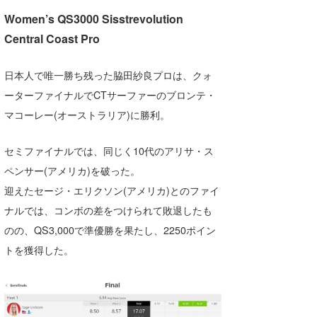
湘南
お知らせ
今月のプレゼント
Women’s QS3000 Sisstrevolution
Central Coast Pro
千葉北
その他
伊豆
ルール＆How to
日本人で唯一勝ち残った脇田紗良プロは、クォ
ーターファイナルでCTサーファーのブロンテ・
千葉南
VOTE!
マコーレー(オーストラリア)に勝利。
大阪
サーファーズ
セミファイナルでは、同じく10代のアリサ・ス
四国
ペンサー(アメリカ)を破った。
沖縄
迎えたセージ・エリクソン(アメリカ)とのファイ
ナルでは、コンボの差をつけられて敗退したも
のの、QS3,000で準優勝を果たし、2250ポイン
トを獲得した。
ライター/寄稿メディア