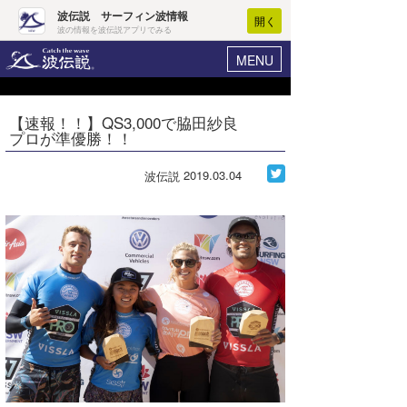
波伝説 サーフィン波情報
開く
波の情報を波伝説アプリでみる
MENU
ニュース
ヘルプ
マイホーム
【速報！！】QS3,000で脇田紗良
Core Surf Japan
プロが準優勝！！
ログイン
コンテスト
新規会員登録
2019.03.04
波伝説
ファッション/グッズ
波情報･概況
アート＆エンタメ
波予想ツール
WAVE HUNTER
コラム
気象情報
トラベル
ニュース
ショップ情報
サーフィンエリアガイド
ショップ情報
ウラナミ
会員メニュー