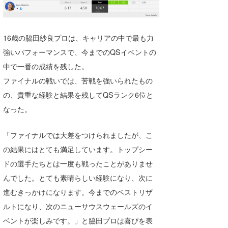
Core Surf Japan
メディア
Naoya Kimoto
16歳の脇田紗良プロは、キャリアの中で最も力
強いパフォーマンスで、今までのQSイベントの
波伝説アンバサダー/プロライダー
mitsuteru Kamio
SURFMEDIA
中で一番の成績を残した。
波伝説スタッフ
Yasunari Inoue
Colors MAGAZINE
福島寿実子
ファイナルの戦いでは、苦戦を強いられたもの
の、貴重な経験と結果を残してQSランク6位と
Yoshiyuki Obata
WAVAL
中浦“JET”章
☆加藤
波伝説
なった。
arukasvision
嵯峨明日香
+☆maki☆+
「ファイナルでは大差をつけられましたが、こ
DELTA FORCE SURF
進士剛光
Aichan
の結果にはとても満足しています。トップシー
CBA Films
田原啓江
chan-U
ドの選手たちとは一度も戦ったことがありませ
んでした。とても素晴らしい経験になり、次に
熊谷素子
植村未来
ECE
進むきっかけになります。今までのベストリザ
NOBUFUKU
G◎Da
ルトになり、次のニューサウスウェールズのイ
大野”MAR”修聖
H
ベントが楽しみです。」と脇田プロは喜びを表