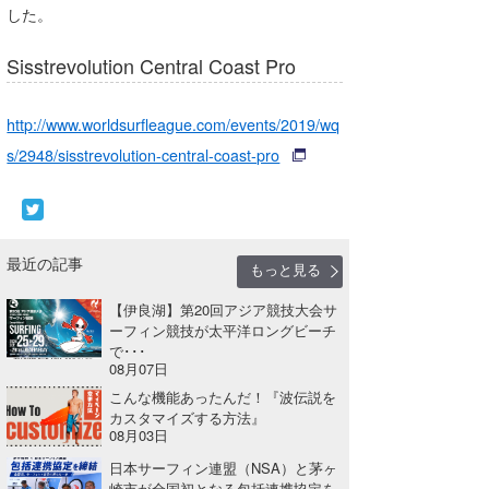
した。
喜納海人
KID
Sisstrevolution Central Coast Pro
KOBU
KY
http://www.worldsurfleague.com/events/2019/wq
s/2948/sisstrevolution-central-coast-pro
MIN
mitz
OYZ
最近の記事
もっと見る
S.K
【伊良湖】第20回アジア競技大会サ
ーフィン競技が太平洋ロングビーチ
Soulman
で･･･
08月07日
VAGY
こんな機能あったんだ！『波伝説を
カスタマイズする方法』
waka☆=
08月03日
日本サーフィン連盟（NSA）と茅ヶ
YUKI☆
崎市が全国初となる包括連携協定を