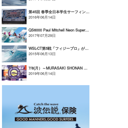
wanda
第45回 春季全日本学生サーフィン選手権大会が千葉県南房総市南千倉海岸で開催された
2016年06月14日
予報士 hiro.
QS6000 Paul Mitchell Neon Supergirl Proがスタート
banpaku
2017年07月29日
Mr.K
WSL-CT第5戦「フィジープロ」が開幕。多くの番狂わせが発生。C.J.ホブグッドが引退表明
2015年06月13日
chappy
Romisea
7/8(月）～MURASAKI SHONAN OPEN 2019 supported by NISSAN CARAVANが開催！【AD】
2019年06月14日