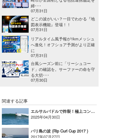
締･･･
たっちー
07月31日
どこの波がいい？一目でわかる『地
ハンマー
図表示機能』登場！！
07月31日
まっきー
リアルタイム風予報が1kmメッシュ
へ進化！オフショア予測がより正確
三輪予報士
に
07月31日
小川予報士
台風シーズン前に「リーシュコー
ド」の確認を。サーファーの命を守
上田純子
る大切･･･
07月30日
上條将美
唐澤予報士
関連する記事
SancheZ
エルサルバドルで炸裂！極上コンディションに沸いたISA世界ロングボード選手権・大会5日目
2025年04月30日
ゴン
バリ島の波 (Rip Curl Cup 2017 )
米山予報士
2017年07月27日