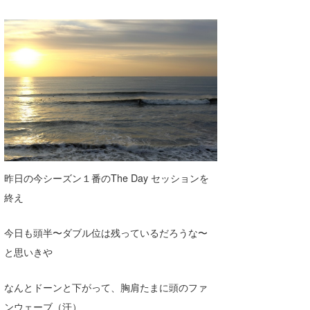
Core Surf Japan
メディア
Naoya Kimoto
波伝説アンバサダー/プロライダー
mitsuteru Kamio
SURFMEDIA
波伝説スタッフ
Yasunari Inoue
Colors MAGAZINE
福島寿実子
Yoshiyuki Obata
WAVAL
中浦“JET”章
☆加藤
波伝説
arukasvision
嵯峨明日香
+☆maki☆+
昨日の今シーズン１番のThe Day セッションを
DELTA FORCE SURF
進士剛光
Aichan
終え
CBA Films
田原啓江
chan-U
今日も頭半〜ダブル位は残っているだろうな〜
熊谷素子
植村未来
ECE
と思いきや
NOBUFUKU
G◎Da
なんとドーンと下がって、胸肩たまに頭のファ
大野”MAR”修聖
H
ンウェーブ（汗）