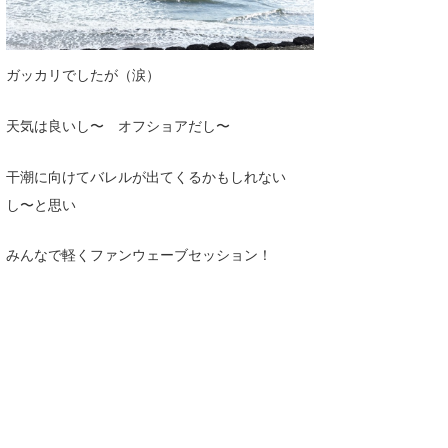
たっちー
ハンマー
ガッカリでしたが（涙）
まっきー
天気は良いし〜 オフショアだし〜
三輪予報士
干潮に向けてバレルが出てくるかもしれない
小川予報士
し〜と思い
上田純子
みんなで軽くファンウェーブセッション！
上條将美
唐澤予報士
SancheZ
ゴン
米山予報士