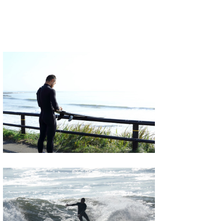
wanda
予報士 hiro.
banpaku
Mr.K
chappy
Romisea