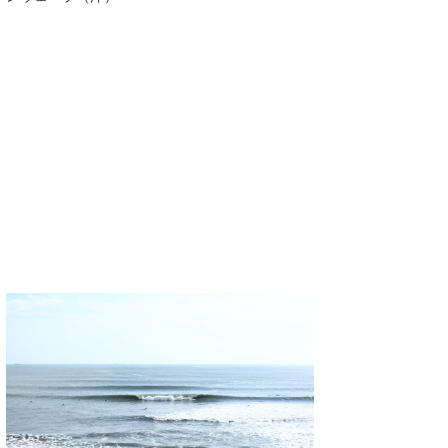
喜納海人
KID
KOBU
KY
MIN
mitz
OYZ
S.K
Soulman
VAGY
waka☆=
YUKI☆