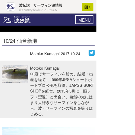
波伝説 サーフィン波情報
開く
波の情報を波伝説アプリでみる
MENU
ニュース
ヘルプ
マイホーム
10/24 仙台新港
Core Surf Japan
ログイン
コンテスト
Motoko Kumagai
2017.10.24
新規会員登録
ファッション/グッズ
Motoko Kumagai
波情報･概況
20歳でサーフィンを始め、結婚・出
アート＆エンタメ
産を経て、1999年JPSAショートボ
波予想ツール
WAVE HUNTER
ードプロ公認を取得。JAPSS SURF
コラム
SHOPを経営。2015年5月に一眼レ
気象情報
フ（望遠）と出会い、自然の光には
まり大好きなサーフィンをしなが
トラベル
ニュース
ら、波・サーフィンの写真を撮りは
じめる。
ショップ情報
サーフィンエリアガイド
ショップ情報
ウラナミ
会員メニュー