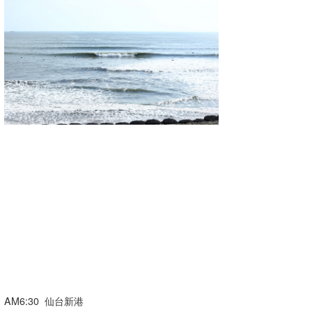
湘南
お知らせ
今月のプレゼント
千葉北
その他
伊豆
ルール＆How to
千葉南
VOTE!
大阪
サーファーズ
四国
沖縄
AM6:30 仙台新港
ライター/寄稿メディア