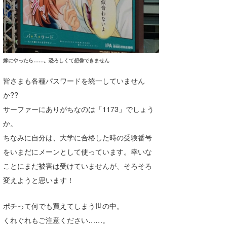
喜納海人
KID
KOBU
KY
嫁にやったら……。恐ろしくて想像できません
MIN
皆さまも各種パスワードを統一していません
か??
mitz
サーファーにありがちなのは「1173」でしょう
OYZ
か。
ちなみに自分は、大学に合格した時の受験番号
S.K
をいまだにメーンとして使っています。幸いな
Soulman
ことにまだ被害は受けていませんが、そろそろ
VAGY
変えようと思います！
waka☆=
ポチって何でも買えてしまう世の中。
くれぐれもご注意ください……。
YUKI☆