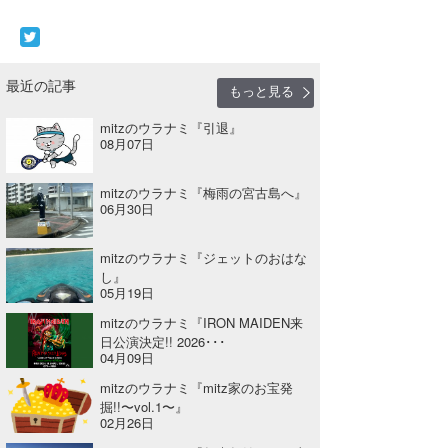
たっちー
ハンマー
最近の記事
もっと見る
まっきー
mitzのウラナミ『引退』
08月07日
三輪予報士
小川予報士
mitzのウラナミ『梅雨の宮古島へ』
06月30日
上田純子
mitzのウラナミ『ジェットのおはな
上條将美
し』
05月19日
唐澤予報士
mitzのウラナミ『IRON MAIDEN来
日公演決定!! 2026･･･
SancheZ
04月09日
mitzのウラナミ『mitz家のお宝発
ゴン
掘!!〜vol.1〜』
02月26日
米山予報士