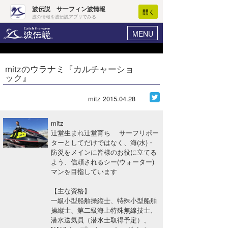
波伝説 サーフィン波情報
開く
波の情報を波伝説アプリでみる
MENU
ニュース
ヘルプ
マイホーム
mitzのウラナミ『カルチャーショ
Core Surf Japan
ック』
ログイン
コンテスト
新規会員登録
mitz
2015.04.28
ファッション/グッズ
波情報･概況
mitz
アート＆エンタメ
辻堂生まれ辻堂育ち サーフリポー
波予想ツール
WAVE HUNTER
ターとしてだけではなく、海(水)・
防災をメインに皆様のお役に立てる
コラム
気象情報
よう、信頼されるシー(ウォーター)
マンを目指しています
トラベル
ニュース
【主な資格】
ショップ情報
サーフィンエリアガイド
一級小型船舶操縦士、特殊小型船舶
操縦士、第二級海上特殊無線技士、
ショップ情報
ウラナミ
会員メニュー
潜水送気員（潜水士取得予定）、