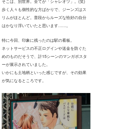
そこは、別世界。全てが「シャレオツ」。(笑)
Core Surf Japan
歩く人々も個性的な方ばかりで、ジーンズはス
リムがほとんど。普段からルーズな恰好の自分
メディア
Naoya Kimoto
はかなり浮いていたと思います……。
波伝説アンバサダー/プロライダー
mitsuteru Kamio
SURFMEDIA
特に今回、印象に残ったのは駅の看板。
波伝説スタッフ
Yasunari Inoue
Colors MAGAZINE
福島寿実子
ネットサービスの不正ログインや送金を防ぐた
Yoshiyuki Obata
WAVAL
中浦“JET”章
☆加藤
波伝説
めのものだそうで、計15シーンのマンガポスタ
ーが展示されていました。
arukasvision
嵯峨明日香
+☆maki☆+
いかにも土地柄といった感じですが、その効果
DELTA FORCE SURF
進士剛光
Aichan
が気になるところです。
CBA Films
田原啓江
chan-U
熊谷素子
植村未来
ECE
NOBUFUKU
G◎Da
大野”MAR”修聖
H