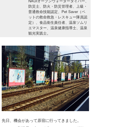
NAUIオープンウォーターダイバー、
湘南
お知らせ
防災士、防火・防災管理者、上級・
今月のプレゼント
普通救命技能認定、Pet Saver（ペ
千葉北
その他
ットの救命救急・レスキュー隊員認
定）、食品衛生責任者、温泉ソムリ
伊豆
エマスター、温泉健康指導士、温泉
ルール＆How to
観光実践士。
千葉南
VOTE!
大阪
サーファーズ
四国
沖縄
先日、機会があって原宿に行ってきました。
ライター/寄稿メディア