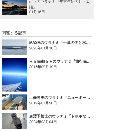
mitzのウラナミ『年末年始の月・太
陽』
wanda
01月16日
予報士 hiro.
関連する記事
banpaku
MASAのウラナミ『千葉の冬と水温。』
Mr.K
2023年01月16日
chappy
＋☆maki☆＋のウラナミ『旅行保険は大事!! バリ編。』
2015年09月19日
Romisea
上條将美のウラナミ『ニューボード ゲット!!』
2019年07月26日
唐澤予報士のウラナミ『トホホな冬……』
2024年03月04日