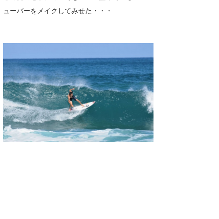
ューバーをメイクしてみせた・・・
喜納海人
KID
KOBU
KY
MIN
mitz
OYZ
S.K
Soulman
VAGY
waka☆=
YUKI☆