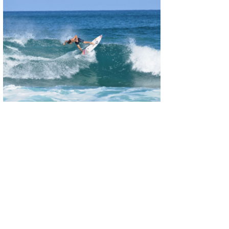
wanda
予報士 hiro.
banpaku
Mr.K
chappy
Romisea