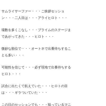
Core Surf Japan
サムライサーファー・・・ご挨拶セッショ
メディア
Naoya Kimoto
ン・・・二人目は・・・アライヒロト・・・
波伝説アンバサダー/プロライダー
mitsuteru Kamio
SURFMEDIA
場数を多くこなし・・・プライムのステージま
波伝説スタッフ
Yasunari Inoue
Colors MAGAZINE
福島寿実子
であがってきた・・・ヒロト・・・
Yoshiyuki Obata
WAVAL
中浦“JET”章
☆加藤
波伝説
微妙な順位で・・・オートネで出番待ちするこ
arukasvision
嵯峨明日香
+☆maki☆+
とも多い・・・
DELTA FORCE SURF
進士剛光
Aichan
可能性を信じて・・・必ず現地で出番待ちする
CBA Films
田原啓江
chan-U
ヒロト・・・
熊谷素子
植村未来
ECE
試合に出たくて飢えていた・・・ヒロトの目
は・・・ギラついていた・・・
NOBUFUKU
G◎Da
大野”MAR”修聖
H
この日のセッションでも・・・狙っているマニ