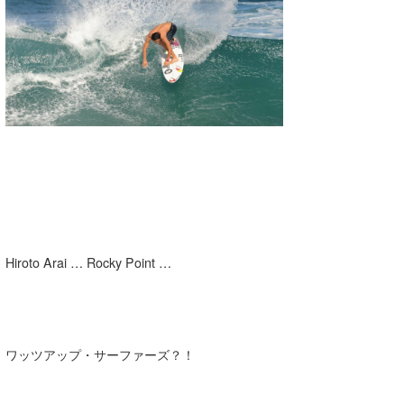
湘南
お知らせ
今月のプレゼント
千葉北
その他
伊豆
ルール＆How to
千葉南
VOTE!
大阪
サーファーズ
四国
沖縄
Hiroto Arai … Rocky Point …
ワッツアップ・サーファーズ？！
ライター/寄稿メディア