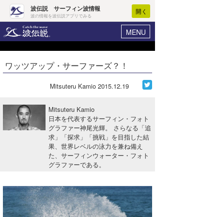
波伝説 サーフィン波情報
開く
波の情報を波伝説アプリでみる
MENU
ニュース
ヘルプ
マイホーム
ワッツアップ・サーファーズ？！
Core Surf Japan
ログイン
コンテスト
Mitsuteru Kamio
2015.12.19
新規会員登録
ファッション/グッズ
Mitsuteru Kamio
波情報･概況
日本を代表するサーフィン・フォト
アート＆エンタメ
グラファー神尾光輝。 さらなる「追
波予想ツール
WAVE HUNTER
求」「探求」「挑戦」を目指した結
コラム
果、世界レベルの泳力を兼ね備え
気象情報
た、サーフィンウォーター・フォト
グラファーである。
トラベル
ニュース
ショップ情報
サーフィンエリアガイド
ショップ情報
ウラナミ
会員メニュー