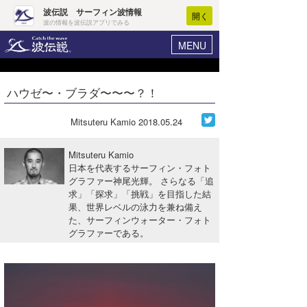
波伝説 サーフィン波情報
開く
波の情報を波伝説アプリでみる
MENU
ニュース
ヘルプ
マイホーム
ハウゼ〜・ブラダ〜〜〜？！
Core Surf Japan
ログイン
コンテスト
Mitsuteru Kamio
2018.05.24
新規会員登録
ファッション/グッズ
Mitsuteru Kamio
波情報･概況
日本を代表するサーフィン・フォト
アート＆エンタメ
グラファー神尾光輝。 さらなる「追
波予想ツール
WAVE HUNTER
求」「探求」「挑戦」を目指した結
コラム
果、世界レベルの泳力を兼ね備え
気象情報
た、サーフィンウォーター・フォト
グラファーである。
トラベル
ニュース
ショップ情報
サーフィンエリアガイド
ショップ情報
ウラナミ
会員メニュー