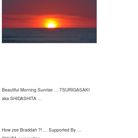
湘南
お知らせ
今月のプレゼント
千葉北
その他
伊豆
ルール＆How to
千葉南
VOTE!
大阪
サーファーズ
四国
沖縄
Beautiful Morning Sunrise … TSURIGASAKI
aka SHIDASHITA …
How zee Braddah ?! … Supported By …
ライター/寄稿メディア