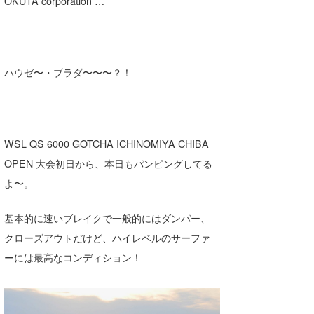
OKUTA corporation …
Core Surf Japan
メディア
Naoya Kimoto
ハウゼ〜・ブラダ〜〜〜？！
波伝説アンバサダー/プロライダー
mitsuteru Kamio
SURFMEDIA
波伝説スタッフ
Yasunari Inoue
Colors MAGAZINE
福島寿実子
Yoshiyuki Obata
WAVAL
中浦“JET”章
☆加藤
波伝説
WSL QS 6000 GOTCHA ICHINOMIYA CHIBA
arukasvision
嵯峨明日香
+☆maki☆+
OPEN 大会初日から、本日もパンピングしてる
よ〜。
DELTA FORCE SURF
進士剛光
Aichan
CBA Films
田原啓江
chan-U
基本的に速いブレイクで一般的にはダンパー、
クローズアウトだけど、ハイレベルのサーファ
熊谷素子
植村未来
ECE
ーには最高なコンディション！
NOBUFUKU
G◎Da
大野”MAR”修聖
H