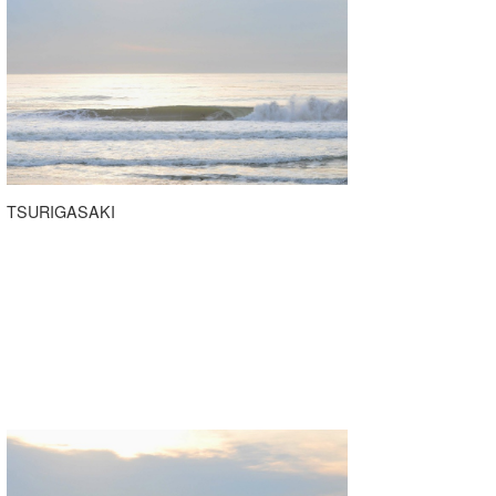
喜納海人
KID
KOBU
KY
MIN
mitz
TSURIGASAKI
OYZ
S.K
Soulman
VAGY
waka☆=
YUKI☆