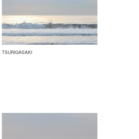
たっちー
ハンマー
まっきー
三輪予報士
TSURIGASAKI
小川予報士
上田純子
上條将美
唐澤予報士
SancheZ
ゴン
米山予報士