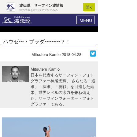
波伝説 サーフィン波情報
開く
波の情報を波伝説アプリでみる
MENU
ニュース
ヘルプ
マイホーム
ハウゼ〜・ブラダ〜〜〜？！
Core Surf Japan
ログイン
コンテスト
Mitsuteru Kamio
2018.04.28
新規会員登録
ファッション/グッズ
Mitsuteru Kamio
波情報･概況
日本を代表するサーフィン・フォト
アート＆エンタメ
グラファー神尾光輝。 さらなる「追
波予想ツール
WAVE HUNTER
求」「探求」「挑戦」を目指した結
コラム
果、世界レベルの泳力を兼ね備え
気象情報
た、サーフィンウォーター・フォト
グラファーである。
トラベル
ニュース
ショップ情報
サーフィンエリアガイド
ショップ情報
ウラナミ
会員メニュー