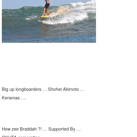
湘南
お知らせ
今月のプレゼント
千葉北
その他
伊豆
ルール＆How to
千葉南
VOTE!
大阪
サーファーズ
四国
沖縄
Big up longboarders … Shohei Akimoto …
Keramas ….
How zee Braddah ?! … Supported By …
ライター/寄稿メディア