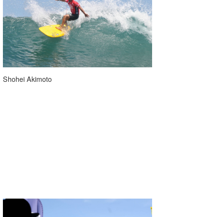
wanda
予報士 hiro.
banpaku
Mr.K
Shohei Akimoto
chappy
Romisea