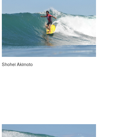
喜納海人
KID
KOBU
KY
MIN
mitz
Shohei Akimoto
OYZ
S.K
Soulman
VAGY
waka☆=
YUKI☆