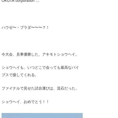
OKUTA corporation …
Core Surf Japan
メディア
Naoya Kimoto
ハウゼ〜・ブラダ〜〜〜？！
波伝説アンバサダー/プロライダー
mitsuteru Kamio
SURFMEDIA
波伝説スタッフ
Yasunari Inoue
Colors MAGAZINE
福島寿実子
Yoshiyuki Obata
WAVAL
中浦“JET”章
☆加藤
波伝説
今大会、見事優勝した、アキモトショウヘイ。
arukasvision
嵯峨明日香
+☆maki☆+
ショウヘイも、いつどこで会っても最高なバイ
DELTA FORCE SURF
進士剛光
Aichan
ブスで接してくれる。
CBA Films
田原啓江
chan-U
ファイナルで見せた試合運びは、流石だった。
熊谷素子
植村未来
ECE
ショウヘイ、おめでとう！！
NOBUFUKU
G◎Da
大野”MAR”修聖
H