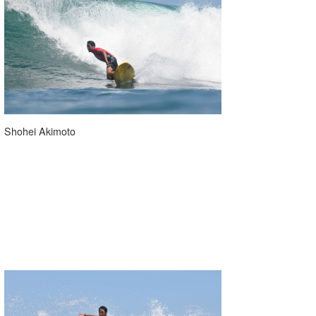
たっちー
ハンマー
まっきー
三輪予報士
Shohei Akimoto
小川予報士
上田純子
上條将美
唐澤予報士
SancheZ
ゴン
米山予報士