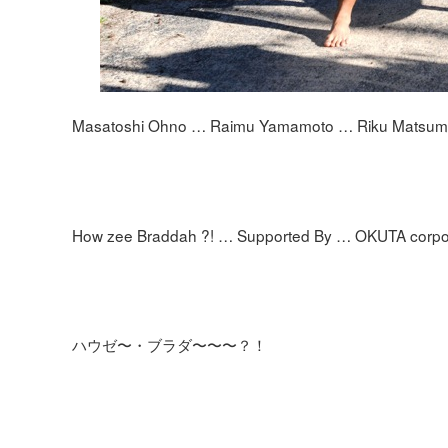
Masatoshi Ohno … Raimu Yamamoto … Riku Matsum
How zee Braddah ?! … Supported By … OKUTA corpo
ハウゼ〜・ブラダ〜〜〜？！