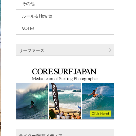
その他
千葉北
ルール＆How to
伊豆
VOTE!
千葉南
大阪
サーファーズ
四国
沖縄
ライター/寄稿メディア