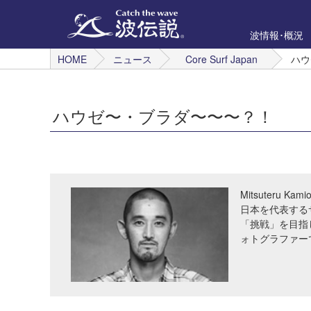
波情報･概況
HOME
ニュース
Core Surf Japan
ハウ
ハウゼ〜・ブラダ〜〜〜？！
Mitsuteru Kami
日本を代表する
「挑戦」を目指
ォトグラファー