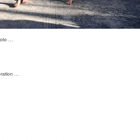
oto …
ration …