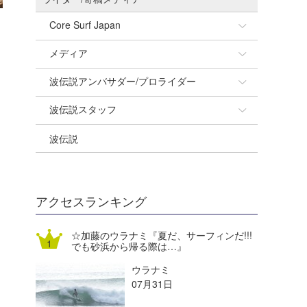
Core Surf Japan
メディア
Naoya Kimoto
波伝説アンバサダー/プロライダー
mitsuteru Kamio
SURFMEDIA
波伝説スタッフ
Yasunari Inoue
Colors MAGAZINE
福島寿実子
波伝説
Yoshiyuki Obata
WAVAL
中浦“JET”章
☆加藤
arukasvision
嵯峨明日香
+☆maki☆+
DELTA FORCE SURF
進士剛光
Aichan
アクセスランキング
CBA Films
田原啓江
chan-U
☆加藤のウラナミ『夏だ、サーフィンだ!!!
でも砂浜から帰る際は…』
熊谷素子
植村未来
ECE
ウラナミ
NOBUFUKU
G◎Da
07月31日