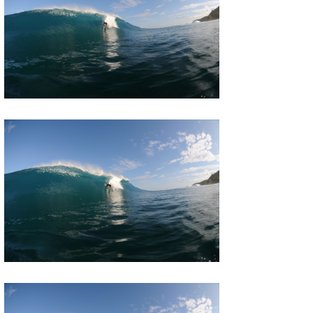
wanda
予報士 hiro.
banpaku
Mr.K
chappy
Romisea