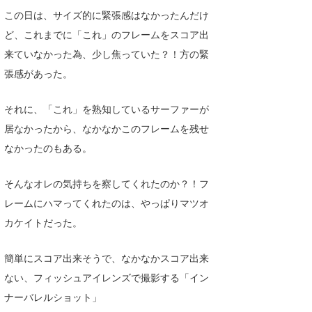
この日は、サイズ的に緊張感はなかったんだけ
喜納海人
KID
ど、これまでに「これ」のフレームをスコア出
KOBU
来ていなかった為、少し焦っていた？！方の緊
張感があった。
KY
MIN
それに、「これ」を熟知しているサーファーが
居なかったから、なかなかこのフレームを残せ
mitz
なかったのもある。
OYZ
そんなオレの気持ちを察してくれたのか？！フ
S.K
レームにハマってくれたのは、やっぱりマツオ
Soulman
カケイトだった。
VAGY
簡単にスコア出来そうで、なかなかスコア出来
waka☆=
ない、フィッシュアイレンズで撮影する「イン
ナーバレルショット」
YUKI☆