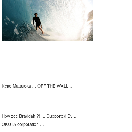
湘南
お知らせ
今月のプレゼント
千葉北
その他
伊豆
ルール＆How to
千葉南
VOTE!
大阪
サーファーズ
四国
沖縄
Keito Matsuoka … OFF THE WALL …
How zee Braddah ?! … Supported By …
OKUTA corporation …
ライター/寄稿メディア