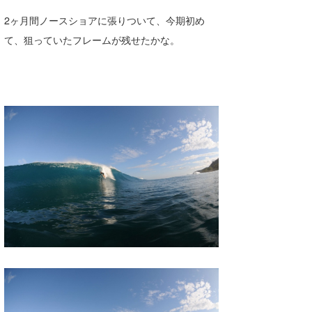
たっちー
2ヶ月間ノースショアに張りついて、今期初め
て、狙っていたフレームが残せたかな。
ハンマー
まっきー
三輪予報士
小川予報士
上田純子
上條将美
唐澤予報士
SancheZ
ゴン
米山予報士