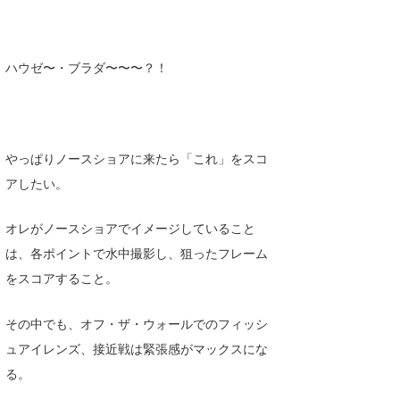
Core Surf Japan
メディア
Naoya Kimoto
ハウゼ〜・ブラダ〜〜〜？！
波伝説アンバサダー/プロライダー
mitsuteru Kamio
SURFMEDIA
波伝説スタッフ
Yasunari Inoue
Colors MAGAZINE
福島寿実子
やっぱりノースショアに来たら「これ」をスコ
Yoshiyuki Obata
WAVAL
中浦“JET”章
☆加藤
波伝説
アしたい。
arukasvision
嵯峨明日香
+☆maki☆+
オレがノースショアでイメージしていること
DELTA FORCE SURF
進士剛光
Aichan
は、各ポイントで水中撮影し、狙ったフレーム
CBA Films
田原啓江
chan-U
をスコアすること。
熊谷素子
植村未来
ECE
その中でも、オフ・ザ・ウォールでのフィッシ
ュアイレンズ、接近戦は緊張感がマックスにな
NOBUFUKU
G◎Da
る。
大野”MAR”修聖
H