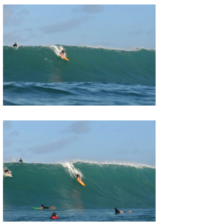
たっちー
ハンマー
まっきー
三輪予報士
小川予報士
上田純子
上條将美
唐澤予報士
SancheZ
ゴン
米山予報士