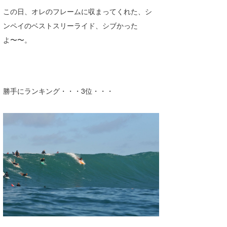
この日、オレのフレームに収まってくれた、シ
喜納海人
KID
ンペイのベストスリーライド、シブかった
KOBU
よ〜〜。
KY
MIN
勝手にランキング・・・3位・・・
mitz
OYZ
S.K
Soulman
VAGY
waka☆=
YUKI☆