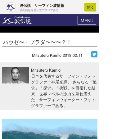
波伝説 サーフィン波情報
開く
波の情報を波伝説アプリでみる
MENU
ニュース
ヘルプ
マイホーム
ハウゼ〜・ブラダ〜〜〜？！
Core Surf Japan
ログイン
コンテスト
Mitsuteru Kamio
2018.02.11
新規会員登録
ファッション/グッズ
Mitsuteru Kamio
波情報･概況
日本を代表するサーフィン・フォト
アート＆エンタメ
グラファー神尾光輝。 さらなる「追
波予想ツール
WAVE HUNTER
求」「探求」「挑戦」を目指した結
コラム
果、世界レベルの泳力を兼ね備え
気象情報
た、サーフィンウォーター・フォト
グラファーである。
トラベル
ニュース
ショップ情報
サーフィンエリアガイド
ショップ情報
ウラナミ
会員メニュー