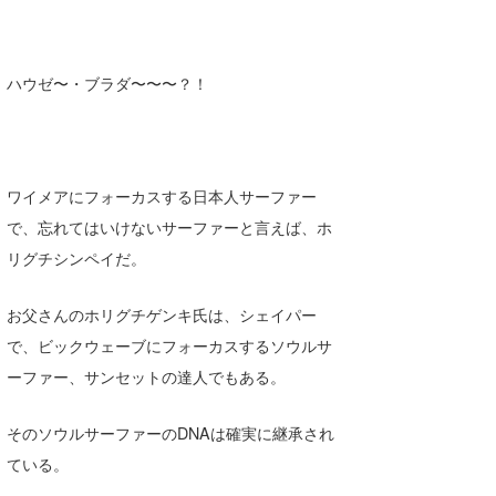
Core Surf Japan
メディア
Naoya Kimoto
ハウゼ〜・ブラダ〜〜〜？！
波伝説アンバサダー/プロライダー
mitsuteru Kamio
SURFMEDIA
波伝説スタッフ
Yasunari Inoue
Colors MAGAZINE
福島寿実子
ワイメアにフォーカスする日本人サーファー
Yoshiyuki Obata
WAVAL
中浦“JET”章
☆加藤
波伝説
で、忘れてはいけないサーファーと言えば、ホ
arukasvision
嵯峨明日香
+☆maki☆+
リグチシンペイだ。
DELTA FORCE SURF
進士剛光
Aichan
お父さんのホリグチゲンキ氏は、シェイパー
CBA Films
田原啓江
chan-U
で、ビックウェーブにフォーカスするソウルサ
ーファー、サンセットの達人でもある。
熊谷素子
植村未来
ECE
そのソウルサーファーのDNAは確実に継承され
NOBUFUKU
G◎Da
ている。
大野”MAR”修聖
H