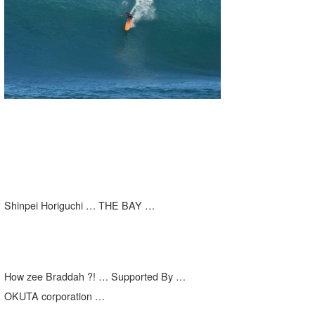
湘南
お知らせ
今月のプレゼント
千葉北
その他
伊豆
ルール＆How to
千葉南
VOTE!
大阪
サーファーズ
四国
沖縄
Shinpei Horiguchi … THE BAY …
How zee Braddah ?! … Supported By …
OKUTA corporation …
ライター/寄稿メディア