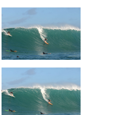
wanda
予報士 hiro.
banpaku
Mr.K
chappy
Romisea