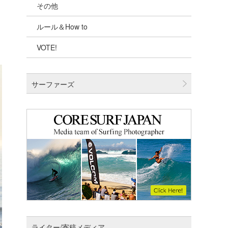
その他
千葉北
ルール＆How to
伊豆
VOTE!
千葉南
大阪
サーファーズ
四国
沖縄
ライター/寄稿メディア