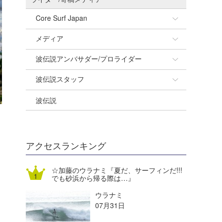
Core Surf Japan
メディア
Naoya Kimoto
波伝説アンバサダー/プロライダー
mitsuteru Kamio
SURFMEDIA
波伝説スタッフ
Yasunari Inoue
Colors MAGAZINE
福島寿実子
波伝説
Yoshiyuki Obata
WAVAL
中浦“JET”章
☆加藤
arukasvision
嵯峨明日香
+☆maki☆+
DELTA FORCE SURF
進士剛光
Aichan
アクセスランキング
CBA Films
田原啓江
chan-U
☆加藤のウラナミ『夏だ、サーフィンだ!!!
でも砂浜から帰る際は…』
熊谷素子
植村未来
ECE
ウラナミ
NOBUFUKU
G◎Da
07月31日