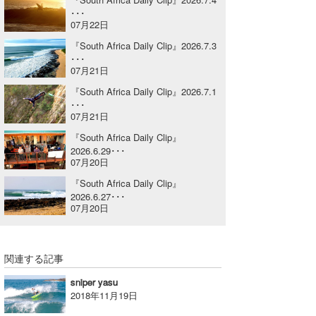
･･･
Core Surf Japan
07月22日
メディア
Naoya Kimoto
『South Africa Daily Clip』2026.7.3
･･･
07月21日
波伝説アンバサダー/プロライダー
mitsuteru Kamio
SURFMEDIA
『South Africa Daily Clip』2026.7.1
波伝説スタッフ
Yasunari Inoue
Colors MAGAZINE
福島寿実子
･･･
07月21日
Yoshiyuki Obata
WAVAL
中浦“JET”章
☆加藤
波伝説
『South Africa Daily Clip』
2026.6.29･･･
arukasvision
嵯峨明日香
+☆maki☆+
07月20日
『South Africa Daily Clip』
DELTA FORCE SURF
進士剛光
Aichan
2026.6.27･･･
07月20日
CBA Films
田原啓江
chan-U
熊谷素子
植村未来
ECE
関連する記事
NOBUFUKU
G◎Da
sniper yasu
2018年11月19日
大野”MAR”修聖
H