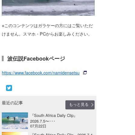
湘南
お知らせ
今月のプレゼント
千葉北
その他
※このコンテンツはガラケーの方にはご覧いただ
伊豆
ルール＆How to
けません。スマホ・PCからお楽しみください。
千葉南
VOTE!
大阪
波伝説Facebookページ
サーファーズ
四国
https://www.facebook.com/namidensetsu
沖縄
最近の記事
もっと見る
『South Africa Daily Clip』
2026.7.5〜･･･
07月22日
ライター/寄稿メディア
『South Africa Daily Clip』2026.7.4