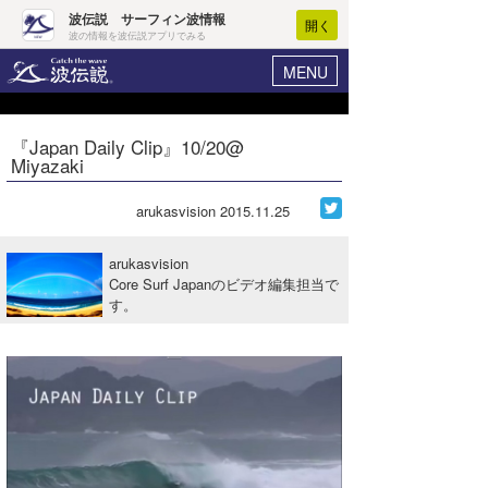
波伝説 サーフィン波情報
開く
波の情報を波伝説アプリでみる
MENU
ニュース
ヘルプ
マイホーム
『Japan Daily Clip』10/20@
Core Surf Japan
Miyazaki
ログイン
コンテスト
新規会員登録
arukasvision
2015.11.25
ファッション/グッズ
波情報･概況
arukasvision
アート＆エンタメ
Core Surf Japanのビデオ編集担当で
波予想ツール
WAVE HUNTER
す。
コラム
気象情報
トラベル
ニュース
ショップ情報
サーフィンエリアガイド
ショップ情報
ウラナミ
会員メニュー