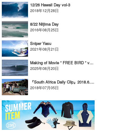
12/26 Hawaii Day vol-3
喜納海人
KID
2018年12月28日
KOBU
8/22 Niijima Day
2016年08月25日
KY
Sniper Yasu
MIN
2021年08月21日
mitz
Making of Movie ” FREE BIRD ” vol-3
2025年08月20日
OYZ
S.K
『South Africa Daily Clip』2018.6.20 @ J-Bay
2018年07月05日
Soulman
VAGY
waka☆=
YUKI☆