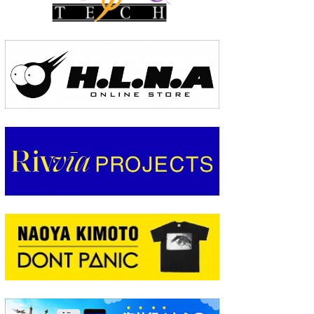
wanda
予報士 hiro.
banpaku
Mr.K
chappy
Romisea