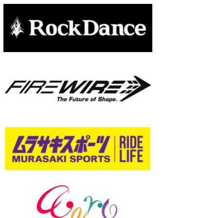
たっちー
ハンマー
まっきー
三輪予報士
小川予報士
上田純子
上條将美
唐澤予報士
SancheZ
ゴン
米山予報士