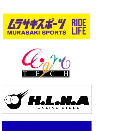
wanda
予報士 hiro.
banpaku
Mr.K
chappy
Romisea