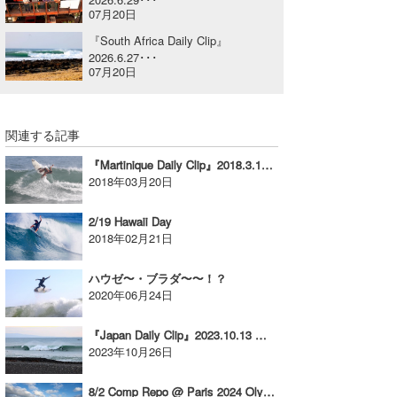
07月20日
喜納海人
KID
『South Africa Daily Clip』
2026.6.27･･･
KOBU
07月20日
KY
MIN
関連する記事
『Martinique Daily Clip』2018.3.19 @ Basse Pointe
mitz
2018年03月20日
OYZ
2/19 Hawaii Day
2018年02月21日
S.K
Soulman
ハウゼ〜・ブラダ〜〜！？
2020年06月24日
VAGY
『Japan Daily Clip』2023.10.13 @ Shikoku / vol.3
waka☆=
2023年10月26日
YUKI☆
8/2 Comp Repo @ Paris 2024 Olympics