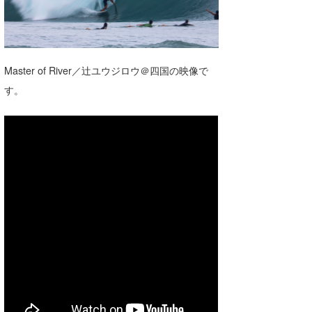
湘南
お知らせ
今月のプレゼント
千葉北
その他
伊豆
ルール＆How to
Master of River／辻ユウジロウ＠四国の映像で
す。
千葉南
VOTE!
大阪
サーファーズ
四国
沖縄
ライター/寄稿メディア