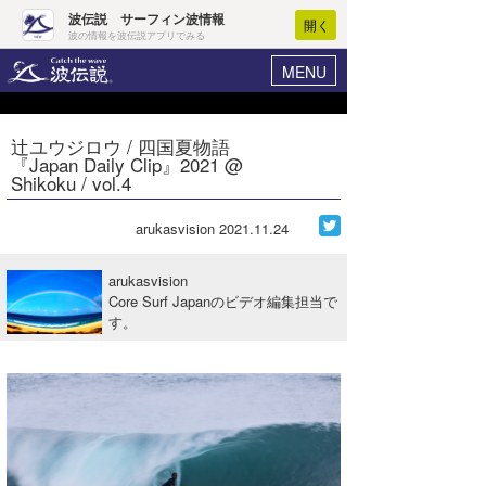
波伝説 サーフィン波情報
開く
波の情報を波伝説アプリでみる
MENU
ニュース
ヘルプ
マイホーム
辻ユウジロウ / 四国夏物語
Core Surf Japan
『Japan Daily Clip』2021 @
ログイン
Shikoku / vol.4
コンテスト
新規会員登録
arukasvision
2021.11.24
ファッション/グッズ
波情報･概況
アート＆エンタメ
arukasvision
波予想ツール
WAVE HUNTER
Core Surf Japanのビデオ編集担当で
す。
コラム
気象情報
トラベル
ニュース
ショップ情報
サーフィンエリアガイド
ショップ情報
ウラナミ
会員メニュー