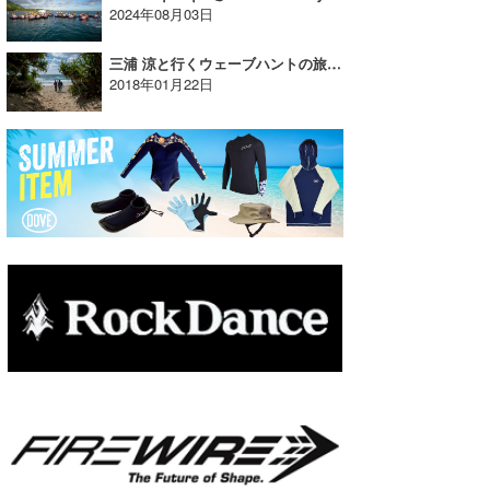
2024年08月03日
たっちー
三浦 涼と行くウェーブハントの旅 。。。 奄美大島！
ハンマー
2018年01月22日
まっきー
三輪予報士
小川予報士
上田純子
上條将美
唐澤予報士
SancheZ
ゴン
米山予報士