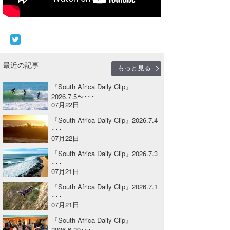
Core Surf Japan
メディア
Naoya Kimoto
波伝説アンバサダー/プロライダー
mitsuteru Kamio
SURFMEDIA
最近の記事
もっと見る
波伝説スタッフ
Yasunari Inoue
Colors MAGAZINE
福島寿実子
『South Africa Daily Clip』
Yoshiyuki Obata
WAVAL
中浦“JET”章
☆加藤
波伝説
2026.7.5〜･･･
07月22日
arukasvision
嵯峨明日香
+☆maki☆+
『South Africa Daily Clip』2026.7.4
･･･
DELTA FORCE SURF
進士剛光
Aichan
07月22日
『South Africa Daily Clip』2026.7.3
CBA Films
田原啓江
chan-U
･･･
07月21日
熊谷素子
植村未来
ECE
『South Africa Daily Clip』2026.7.1
･･･
NOBUFUKU
G◎Da
07月21日
『South Africa Daily Clip』
大野”MAR”修聖
H
2026.6.29･･･