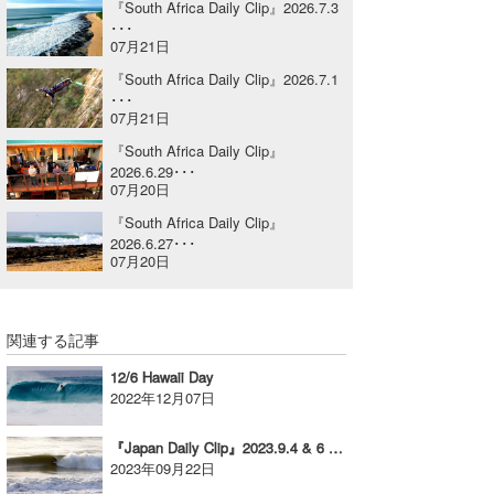
『South Africa Daily Clip』2026.7.3
･･･
喜納海人
KID
07月21日
KOBU
『South Africa Daily Clip』2026.7.1
･･･
07月21日
KY
『South Africa Daily Clip』
MIN
2026.6.29･･･
07月20日
mitz
『South Africa Daily Clip』
2026.6.27･･･
OYZ
07月20日
S.K
関連する記事
Soulman
12/6 Hawaii Day
VAGY
2022年12月07日
waka☆=
『Japan Daily Clip』2023.9.4 & 6 @ Miyazaki
2023年09月22日
YUKI☆