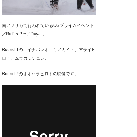
湘南
お知らせ
今月のプレゼント
千葉北
その他
南アフリカで行われているQSプライムイベント
伊豆
ルール＆How to
／Ballito Pro／Day-1。
千葉南
VOTE!
Round-1の、イナバレオ、キノカイト、アライヒ
大阪
ロト、ムラカミシュン、
サーファーズ
四国
Round-2のオオハラヒロトの映像です。
沖縄
ライター/寄稿メディア