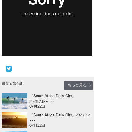
Core Surf Japan
メディア
Naoya Kimoto
波伝説アンバサダー/プロライダー
mitsuteru Kamio
SURFMEDIA
波伝説スタッフ
Yasunari Inoue
Colors MAGAZINE
福島寿実子
Yoshiyuki Obata
WAVAL
中浦“JET”章
☆加藤
波伝説
arukasvision
嵯峨明日香
+☆maki☆+
DELTA FORCE SURF
進士剛光
Aichan
最近の記事
もっと見る
CBA Films
田原啓江
chan-U
『South Africa Daily Clip』
2026.7.5〜･･･
熊谷素子
植村未来
ECE
07月22日
『South Africa Daily Clip』2026.7.4
NOBUFUKU
G◎Da
･･･
07月22日
大野”MAR”修聖
H