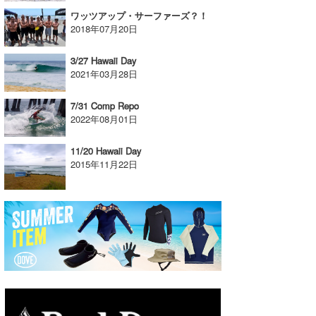
ワッツアップ・サーファーズ？！
たっちー
2018年07月20日
ハンマー
3/27 Hawaii Day
2021年03月28日
まっきー
7/31 Comp Repo
三輪予報士
2022年08月01日
小川予報士
11/20 Hawaii Day
2015年11月22日
上田純子
上條将美
唐澤予報士
SancheZ
ゴン
米山予報士