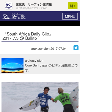
波伝説 サーフィン波情報
開く
波の情報を波伝説アプリでみる
MENU
ニュース
ヘルプ
マイホーム
『South Africa Daily Clip』
Core Surf Japan
2017.7.3 @ Ballito
ログイン
コンテスト
新規会員登録
arukasvision
2017.07.04
ファッション/グッズ
波情報･概況
arukasvision
アート＆エンタメ
Core Surf Japanのビデオ編集担当で
波予想ツール
WAVE HUNTER
す。
コラム
気象情報
トラベル
ニュース
ショップ情報
サーフィンエリアガイド
ショップ情報
ウラナミ
会員メニュー