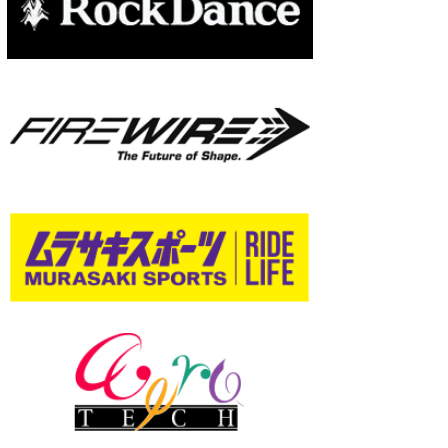
wanda
予報士 hiro.
banpaku
Mr.K
chappy
Romisea