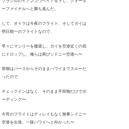
ブラジルのイアンゴウベイアを下し、クォータ
喜納海人
KID
ーファイナルへと勝ち進んだ。
KOBU
して、オイラは今夜のフライト、そしてガイは
KY
明日朝一のフライトなので、
MIN
早々にマンリーを撤退し、ガイを空港近くの宿
にドロップし、俺らは再びシドニー空港へ〜
mitz
OYZ
荷物はパースからそのままハワイまでスルーだ
ったので、
S.K
Soulman
チェックインはなく、そのまま手荷物だけでボ
ーディング〜
VAGY
waka☆=
今宵のフライトはディレイもなく無事シドニー
空港を出発、一路ハワイへと向かった〜
YUKI☆