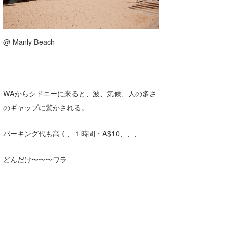
wanda
予報士 hiro.
@ Manly Beach
banpaku
Mr.K
WAからシドニーに来ると、波、気候、人の多さ
chappy
のギャップに驚かされる。
Romisea
パーキング代も高く、１時間・A$10、、、
どんだけ〜〜〜ワラ