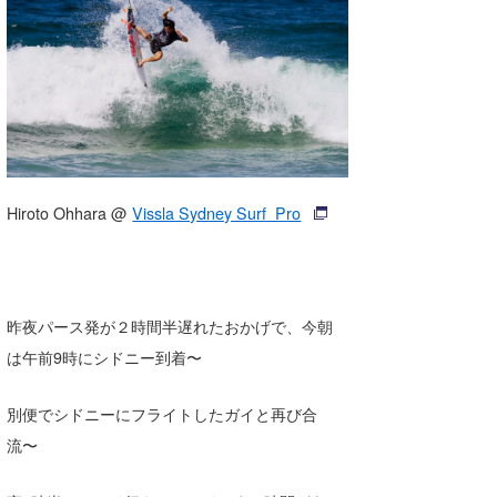
湘南
お知らせ
今月のプレゼント
千葉北
その他
伊豆
ルール＆How to
千葉南
VOTE!
大阪
Hiroto Ohhara @
Vissla Sydney Surf Pro
サーファーズ
四国
沖縄
昨夜パース発が２時間半遅れたおかげで、今朝
は午前9時にシドニー到着〜
別便でシドニーにフライトしたガイと再び合
流〜
ライター/寄稿メディア