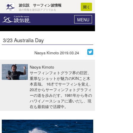
波伝説 サーフィン波情報
開く
波の情報を波伝説アプリでみる
MENU
ニュース
ヘルプ
マイホーム
3/23 Australia Day
Core Surf Japan
ログイン
コンテスト
Naoya Kimoto
2019.03.24
新規会員登録
ファッション/グッズ
Naoya Kimoto
波情報･概況
サーフィンフォトグラフ界の巨匠、
アート＆エンタメ
重厚なショットが魅力のKINこと木
波予想ツール
WAVE HUNTER
本直哉。 16才でサーフィンを覚え、
コラム
20才からサーフィンフォトグラフィ
気象情報
ーの道を歩みだす。1981年から冬の
ハワイノースショアに通いだし、現
トラベル
ニュース
在も最前線で活躍中。
ショップ情報
サーフィンエリアガイド
ショップ情報
ウラナミ
会員メニュー