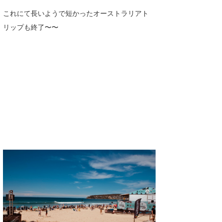
これにて長いようで短かったオーストラリアト
たっちー
リップも終了〜〜
ハンマー
まっきー
三輪予報士
小川予報士
上田純子
上條将美
唐澤予報士
SancheZ
ゴン
米山予報士