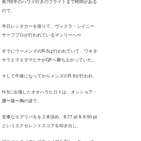
夜7時半のハワイ行きのフライトまで時間がある
Core Surf Japan
ので、
メディア
Naoya Kimoto
半日レンタカーを借りて、ヴィスラ・シドニー
波伝説アンバサダー/プロライダー
mitsuteru Kamio
SURFMEDIA
サーフプロが行われているマンリーへ〜
波伝説スタッフ
Yasunari Inoue
Colors MAGAZINE
福島寿実子
すでにウーメンズのR-5は行われていて、ワキタ
Yoshiyuki Obata
WAVAL
中浦“JET”章
☆加藤
波伝説
サラとマエダマヒナがQFへ勝ち上がっていた。
arukasvision
嵯峨明日香
+☆maki☆+
そして午後になってからメンズのR-5が行われ、
DELTA FORCE SURF
進士剛光
Aichan
H-5に出場したオオハラヒロトは、オンショア・
CBA Films
田原啓江
chan-U
腰〜腹〜胸の波で、
熊谷素子
植村未来
ECE
見事なエアリバをを２本決め、8.77 pt & 8.50 pt
NOBUFUKU
G◎Da
というエクセレントスコアを叩き出し、
大野”MAR”修聖
H