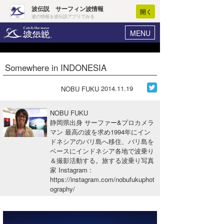
波伝説 サーフィン波情報
開く
波の情報を波伝説アプリでみる
MENU
ニュース
ヘルプ
マイホーム
Somewhere in INDONESIA
Core Surf Japan
ログイン
コンテスト
2014.11.19
NOBU FUKU
新規会員登録
ファッション/グッズ
NOBU FUKU
波情報･概況
静岡県出身 サーファー&プロカメラ
アート＆エンタメ
マン 最高の波を求め1994年にイン
波予想ツール
WAVE HUNTER
ドネシアのバリ島へ移住、バリ島を
コラム
ベースにインドネシア各地で波乗り
気象情報
＆撮影活動する。旅する波乗り写真
家 Instagram
:
トラベル
ニュース
https://instagram.com/nobufukuphot
ography/
ショップ情報
サーフィンエリアガイド
ショップ情報
ウラナミ
会員メニュー