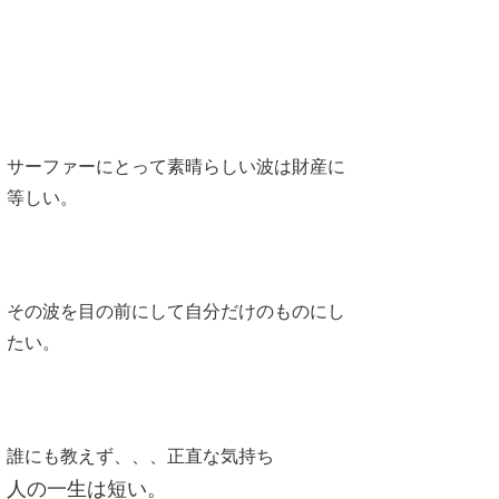
Core Surf Japan
メディア
Naoya Kimoto
波伝説アンバサダー/プロライダー
mitsuteru Kamio
SURFMEDIA
波伝説スタッフ
Yasunari Inoue
Colors MAGAZINE
福島寿実子
サーファーにとって素晴らしい波は財産に
等しい。
Yoshiyuki Obata
WAVAL
中浦“JET”章
☆加藤
波伝説
arukasvision
嵯峨明日香
+☆maki☆+
DELTA FORCE SURF
進士剛光
Aichan
その波を目の前にして自分だけのものにし
たい。
CBA Films
田原啓江
chan-U
熊谷素子
植村未来
ECE
NOBUFUKU
G◎Da
誰にも教えず、、、正直な気持ち
大野”MAR”修聖
H
人の一生は短い。