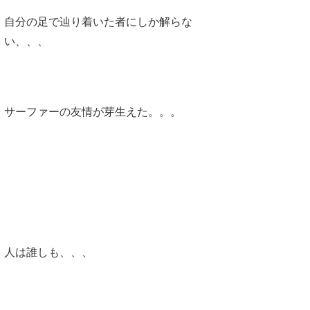
たっちー
自分の足で辿り着いた者にしか解らな
い、、、
ハンマー
まっきー
三輪予報士
サーファーの友情が芽生えた。。。
小川予報士
上田純子
上條将美
唐澤予報士
SancheZ
人は誰しも、、、
ゴン
米山予報士