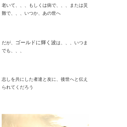
老いて、、、もしくは病で、、、または災
wanda
難で、、、いつか、あの世へ
予報士 hiro.
banpaku
ゴールドに輝く波
だが、
は、、、いつま
Mr.K
でも、、、
chappy
Romisea
志しを共にした者達と友に、後世へと伝え
られてくだろう