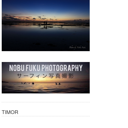
湘南
お知らせ
今月のプレゼント
千葉北
その他
伊豆
ルール＆How to
千葉南
VOTE!
大阪
サーファーズ
四国
沖縄
TIMOR
ライター/寄稿メディア