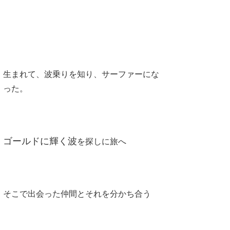
喜納海人
KID
KOBU
KY
生まれて、波乗りを知り、サーファーにな
MIN
った。
mitz
OYZ
ゴールドに輝く波
S.K
を探しに旅へ
Soulman
VAGY
そこで出会った仲間とそれを分かち合う
waka☆=
YUKI☆