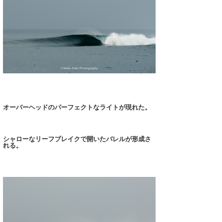
wanda
予報士 hiro.
banpaku
Mr.K
chappy
オーバーヘッドのパーフェクトなライトが現れた。
Romisea
シャローなリーフブレイクで開いたバレルが形成さ
れる。