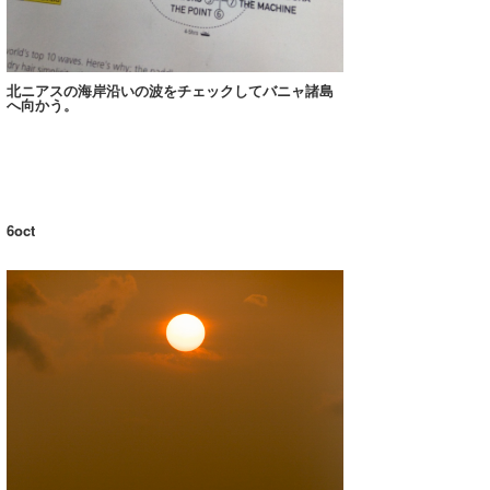
喜納海人
KID
KOBU
北ニアスの海岸沿いの波をチェックしてバニャ諸島
へ向かう。
KY
MIN
mitz
6oct
OYZ
S.K
Soulman
VAGY
waka☆=
YUKI☆