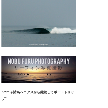
湘南
お知らせ
今月のプレゼント
千葉北
その他
伊豆
ルール＆How to
千葉南
VOTE!
大阪
サーファーズ
四国
沖縄
”バニャ諸島へニアスから継続してボートトリッ
プ”
ライター/寄稿メディア