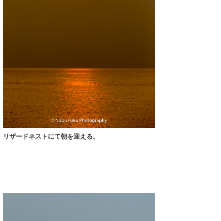
たっちー
ハンマー
まっきー
三輪予報士
小川予報士
上田純子
上條将美
リザードネストにて朝を迎える。
唐澤予報士
SancheZ
ゴン
米山予報士