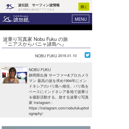
波伝説 サーフィン波情報
開く
波の情報を波伝説アプリでみる
MENU
ニュース
ヘルプ
マイホーム
波乗り写真家 Nobu Fuku の旅
Core Surf Japan
『ニアスからバニャ諸島へ』
ログイン
コンテスト
新規会員登録
2016.01.10
NOBU FUKU
ファッション/グッズ
波情報･概況
NOBU FUKU
アート＆エンタメ
静岡県出身 サーファー&プロカメラ
波予想ツール
WAVE HUNTER
マン 最高の波を求め1994年にイン
ドネシアのバリ島へ移住、バリ島を
コラム
気象情報
ベースにインドネシア各地で波乗り
＆撮影活動する。旅する波乗り写真
トラベル
ニュース
家 Instagram
:
https://instagram.com/nobufukuphot
ショップ情報
サーフィンエリアガイド
ography/
ショップ情報
ウラナミ
会員メニュー