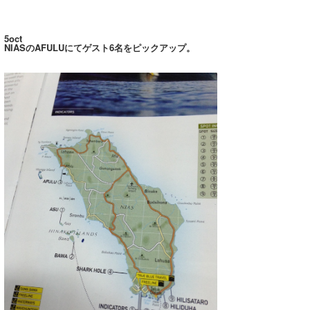
Core Surf Japan
5oct
メディア
Naoya Kimoto
NIASのAFULUにてゲスト6名をピックアップ。
波伝説アンバサダー/プロライダー
mitsuteru Kamio
SURFMEDIA
波伝説スタッフ
Yasunari Inoue
Colors MAGAZINE
福島寿実子
Yoshiyuki Obata
WAVAL
中浦“JET”章
☆加藤
波伝説
arukasvision
嵯峨明日香
+☆maki☆+
DELTA FORCE SURF
進士剛光
Aichan
CBA Films
田原啓江
chan-U
熊谷素子
植村未来
ECE
NOBUFUKU
G◎Da
大野”MAR”修聖
H