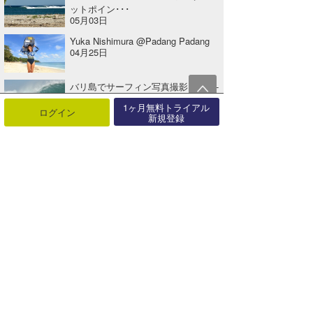
ットポイン･･･
05月03日
Yuka Nishimura @Padang Padang
04月25日
バリ島でサーフィン写真撮影 (24-08-
15@Bingin)
1ヶ月無料トライアル
08月16日
ログイン
新規登録
関連する記事
Be-YOU-tiful People『Surf Talk with Gerry Vol.3』
2020年04月19日
☆加藤のコラム『SUMBA BOAT TRIP一波一会 Vol.2』
2020年05月08日
☆加藤のコラム『Tero Happy Surfing! Vol.3』
2019年11月17日