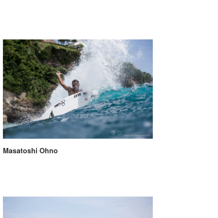
たっちー
ハンマー
まっきー
三輪予報士
小川予報士
上田純子
上條将美
Masatoshi Ohno
唐澤予報士
SancheZ
ゴン
米山予報士