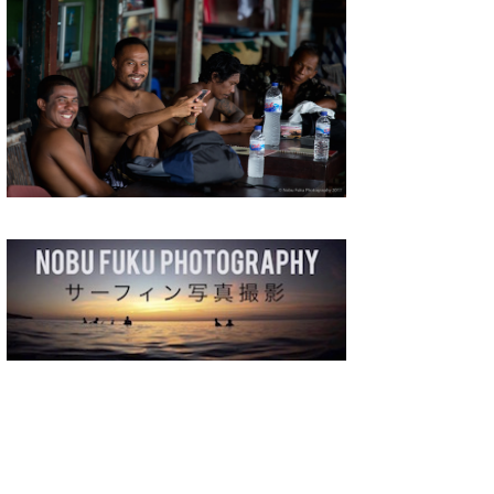
湘南
お知らせ
今月のプレゼント
千葉北
その他
伊豆
ルール＆How to
千葉南
VOTE!
大阪
サーファーズ
四国
沖縄
ライター/寄稿メディア