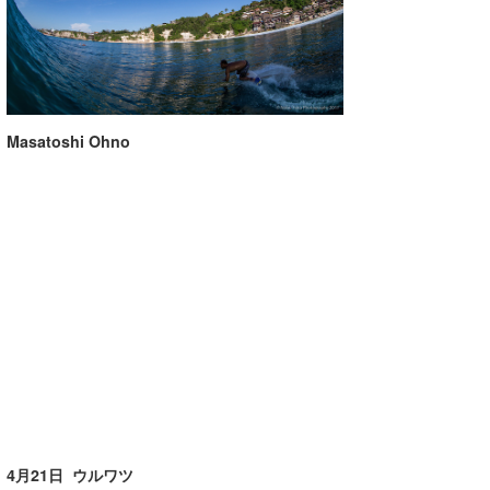
喜納海人
KID
KOBU
KY
Masatoshi Ohno
MIN
mitz
OYZ
S.K
Soulman
VAGY
waka☆=
4月21日 ウルワツ
YUKI☆