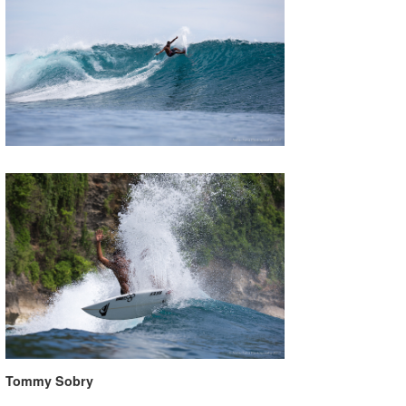
wanda
予報士 hiro.
banpaku
Mr.K
chappy
Romisea
Tommy Sobry