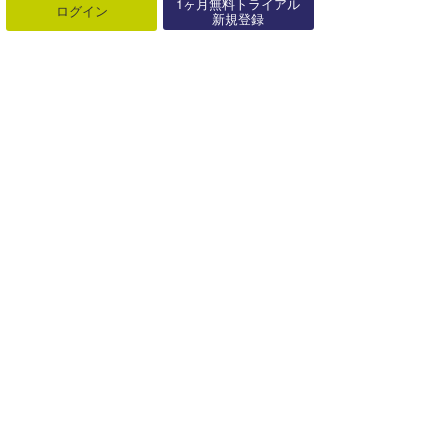
1ヶ月無料トライアル
ログイン
新規登録
最近の記事
もっと見る
バリ島発波探しの旅“ラブアンバジョ
ーからスンバへボートトリップ”
12月11日
バリ島発 波探しの旅 “ サーファーが
夢見るロケーション ”
12月06日
バリ島発 波探しの旅 "ティモールシ
ークレット”
10月25日
Somewhere in Indonesia ”シークレ
ットポイン･･･
05月03日
Yuka Nishimura @Padang Padang
04月25日