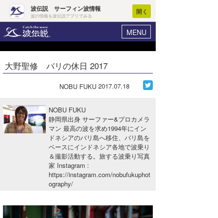
波伝説 サーフィン波情報
開く
波の情報を波伝説アプリでみる
MENU
ニュース
ヘルプ
マイホーム
大野聖修 バリの休日 2017
Core Surf Japan
ログイン
コンテスト
2017.07.18
NOBU FUKU
新規会員登録
ファッション/グッズ
NOBU FUKU
波情報･概況
静岡県出身 サーファー&プロカメラ
アート＆エンタメ
マン 最高の波を求め1994年にイン
波予想ツール
WAVE HUNTER
ドネシアのバリ島へ移住、バリ島を
コラム
ベースにインドネシア各地で波乗り
気象情報
＆撮影活動する。旅する波乗り写真
家 Instagram
:
トラベル
ニュース
https://instagram.com/nobufukuphot
ography/
ショップ情報
サーフィンエリアガイド
ショップ情報
ウラナミ
会員メニュー