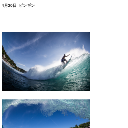
4月20日 ビンギン
Core Surf Japan
メディア
Naoya Kimoto
波伝説アンバサダー/プロライダー
mitsuteru Kamio
SURFMEDIA
波伝説スタッフ
Yasunari Inoue
Colors MAGAZINE
福島寿実子
Yoshiyuki Obata
WAVAL
中浦“JET”章
☆加藤
波伝説
arukasvision
嵯峨明日香
+☆maki☆+
DELTA FORCE SURF
進士剛光
Aichan
CBA Films
田原啓江
chan-U
熊谷素子
植村未来
ECE
NOBUFUKU
G◎Da
大野”MAR”修聖
H