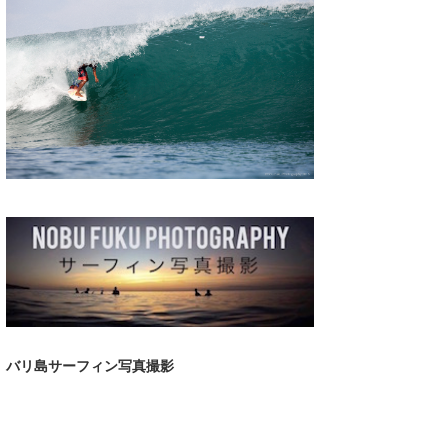
湘南
お知らせ
今月のプレゼント
千葉北
その他
伊豆
ルール＆How to
千葉南
VOTE!
大阪
サーファーズ
四国
沖縄
バリ島サーフィン写真撮影
ライター/寄稿メディア