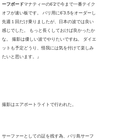
ーフボード
マナティーの6’2で今まで一番テイク
たっちー
オフが速い板です。 バリ用に6’3.5をオーダーし
先週１回だけ乗りましたが、日本の波では良い
ハンマー
感じでした。 もっと長くしておけば良かったか
まっきー
な。 撮影は優しい波でやりたいですね。 ダイエ
三輪予報士
ットも予定どうり、怪我には気を付けて楽しみ
たいと思います。』
小川予報士
上田純子
上條将美
唐澤予報士
撮影はエアポートライトで行われた。
SancheZ
ゴン
サーファーとしての証を残す為、バリ島サーフ
米山予報士