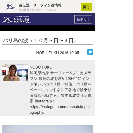
波伝説 サーフィン波情報
開く
波の情報を波伝説アプリでみる
MENU
ニュース
ヘルプ
マイホーム
バリ島の波（１０月３日〜４日）
Core Surf Japan
ログイン
コンテスト
2016.10.05
NOBU FUKU
新規会員登録
ファッション/グッズ
NOBU FUKU
波情報･概況
静岡県出身 サーファー&プロカメラ
アート＆エンタメ
マン 最高の波を求め1994年にイン
波予想ツール
WAVE HUNTER
ドネシアのバリ島へ移住、バリ島を
コラム
ベースにインドネシア各地で波乗り
気象情報
＆撮影活動する。旅する波乗り写真
家 Instagram
:
トラベル
ニュース
https://instagram.com/nobufukuphot
ography/
ショップ情報
サーフィンエリアガイド
ショップ情報
ウラナミ
会員メニュー