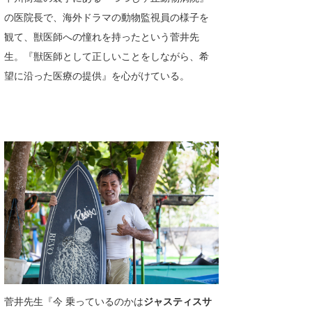
の医院長で、海外ドラマの動物監視員の様子を
喜納海人
KID
観て、獣医師への憧れを持ったという菅井先
KOBU
生。『獣医師として正しいことをしながら、希
KY
望に沿った医療の提供』を心がけている。
MIN
mitz
OYZ
S.K
Soulman
VAGY
waka☆=
菅井先生『今 乗っているのかは
ジャスティスサ
YUKI☆