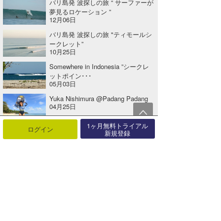
バリ島発 波探しの旅 “ サーファーが
夢見るロケーション ”
12月06日
バリ島発 波探しの旅 "ティモールシ
ークレット”
10月25日
Somewhere in Indonesia ”シークレ
ットポイン･･･
05月03日
Yuka Nishimura @Padang Padang
04月25日
1ヶ月無料トライアル
ログイン
バリ島でサーフィン写真撮影 (24-08-
新規登録
15@Bingin)
08月16日
関連する記事
ハードコアサーファー深川達哉の旅 MENTAWAI 2017 part 8
2017年09月03日