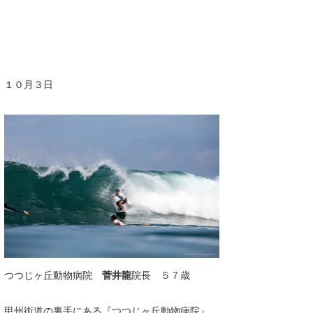
Core Surf Japan
メディア
Naoya Kimoto
波伝説アンバサダー/プロライダー
mitsuteru Kamio
SURFMEDIA
１０月３日
波伝説スタッフ
Yasunari Inoue
Colors MAGAZINE
福島寿実子
Yoshiyuki Obata
WAVAL
中浦“JET”章
☆加藤
波伝説
arukasvision
嵯峨明日香
+☆maki☆+
DELTA FORCE SURF
進士剛光
Aichan
CBA Films
田原啓江
chan-U
熊谷素子
植村未来
ECE
NOBUFUKU
G◎Da
つつじヶ丘動物病院
菅井龍
院長 ５７歳
大野”MAR”修聖
H
甲州街道の裏手にある『つつじヶ丘動物病院』