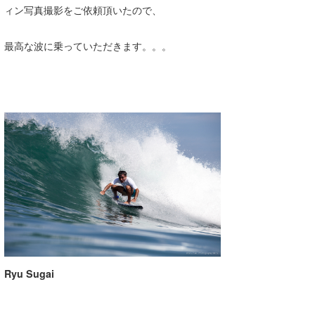
ィン写真撮影をご依頼頂いたので、
wanda
最高な波に乗っていただきます。。。
予報士 hiro.
banpaku
Mr.K
chappy
Romisea
Ryu Sugai