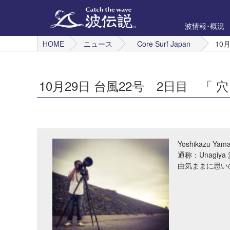
波情報･概況
HOME
ニュース
Core Surf Japan
10
10月29日 台風22号 2日目 「 
Yoshikazu Yam
通称：Unagi
由気ままに思い