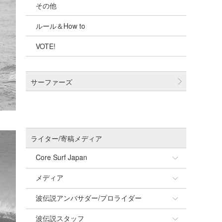
その他
千葉北
ルール＆How to
伊豆
VOTE!
千葉南
大阪
サーファーズ
四国
沖縄
ライター/寄稿メディア
Core Surf Japan
メディア
Naoya Kimoto
波伝説アンバサダー/プロライダー
mitsuteru Kamio
SURFMEDIA
波伝説スタッフ
Yasunari Inoue
Colors MAGAZINE
福島寿実子