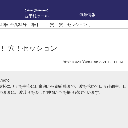
気象情報
波予想ツール
月29日 台風22号 2日目 「 穴！ 穴！セッション 」
穴！ 穴！セッション 」
Yoshikazu Yamamoto
2017.11.04
amoto
ya 浜松エリアを中心に伊良湖から御前崎まで、波を求めて日々徘徊中。自
のままに、波乗りを楽しむ仲間たちを撮り続けています。