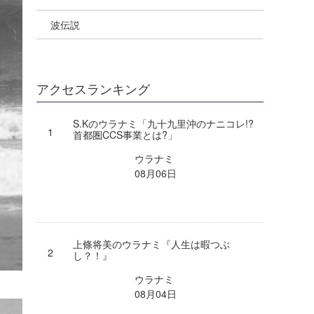
波伝説
Yoshiyuki Obata
WAVAL
中浦“JET”章
☆加藤
arukasvision
嵯峨明日香
+☆maki☆+
DELTA FORCE SURF
進士剛光
Aichan
アクセスランキング
CBA Films
田原啓江
chan-U
S.Kのウラナミ「九十九里沖のナニコレ!?
首都圏CCS事業とは?」
熊谷素子
植村未来
ECE
ウラナミ
NOBUFUKU
G◎Da
08月06日
大野”MAR”修聖
H
喜納海人
KID
上條将美のウラナミ『人生は暇つぶ
KOBU
し？！』
ウラナミ
KY
08月04日
MIN