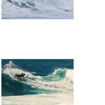
たっちー
ハンマー
まっきー
三輪予報士
小川予報士
上田純子
上條将美
唐澤予報士
SancheZ
ゴン
米山予報士