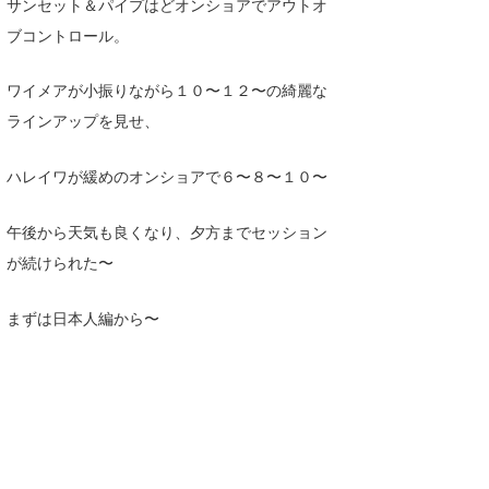
サンセット＆パイプはどオンショアでアウトオ
Core Surf Japan
ブコントロール。
メディア
Naoya Kimoto
ワイメアが小振りながら１０〜１２〜の綺麗な
波伝説アンバサダー/プロライダー
mitsuteru Kamio
SURFMEDIA
ラインアップを見せ、
波伝説スタッフ
Yasunari Inoue
Colors MAGAZINE
福島寿実子
ハレイワが緩めのオンショアで６〜８〜１０〜
Yoshiyuki Obata
WAVAL
中浦“JET”章
☆加藤
波伝説
午後から天気も良くなり、夕方までセッション
arukasvision
嵯峨明日香
+☆maki☆+
が続けられた〜
DELTA FORCE SURF
進士剛光
Aichan
まずは日本人編から〜
CBA Films
田原啓江
chan-U
熊谷素子
植村未来
ECE
NOBUFUKU
G◎Da
大野”MAR”修聖
H