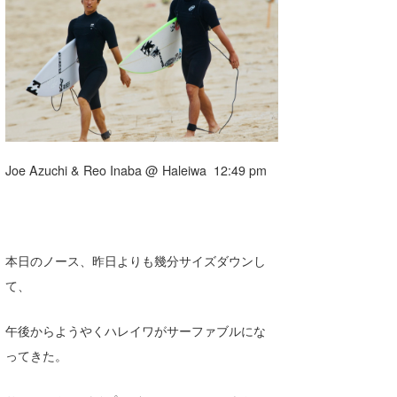
湘南
お知らせ
今月のプレゼント
千葉北
その他
伊豆
ルール＆How to
千葉南
VOTE!
大阪
Joe Azuchi & Reo Inaba @ Haleiwa 12:49 pm
サーファーズ
四国
沖縄
本日のノース、昨日よりも幾分サイズダウンし
て、
午後からようやくハレイワがサーファブルにな
ってきた。
ライター/寄稿メディア