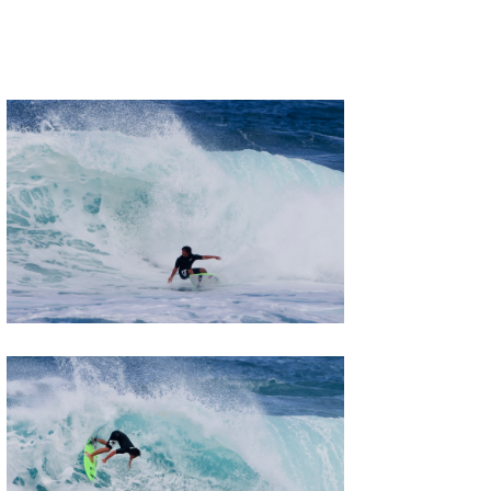
喜納海人
KID
KOBU
KY
MIN
mitz
OYZ
S.K
Soulman
VAGY
waka☆=
YUKI☆