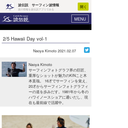
波伝説 サーフィン波情報
開く
波の情報を波伝説アプリでみる
MENU
ニュース
ヘルプ
マイホーム
2/5 Hawaii Day vol-1
Core Surf Japan
ログイン
コンテスト
Naoya Kimoto
2021.02.07
新規会員登録
ファッション/グッズ
Naoya Kimoto
波情報･概況
サーフィンフォトグラフ界の巨匠、
アート＆エンタメ
重厚なショットが魅力のKINこと木
波予想ツール
WAVE HUNTER
本直哉。 16才でサーフィンを覚え、
コラム
20才からサーフィンフォトグラフィ
気象情報
ーの道を歩みだす。1981年から冬の
ハワイノースショアに通いだし、現
トラベル
ニュース
在も最前線で活躍中。
ショップ情報
サーフィンエリアガイド
ショップ情報
ウラナミ
会員メニュー