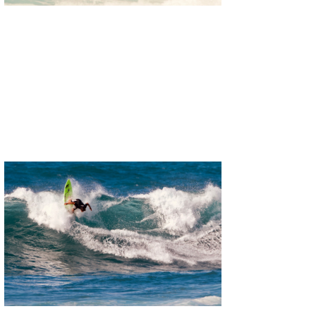
wanda
予報士 hiro.
banpaku
Mr.K
chappy
Romisea