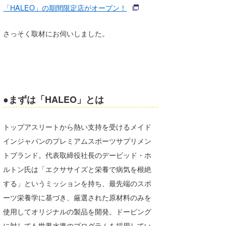
「HALEO」の期間限定店がオープン！
Core Surf Japan
メディア
Naoya Kimoto
さっそく取材にお伺いしました。
波伝説アンバサダー/プロライダー
mitsuteru Kamio
SURFMEDIA
波伝説スタッフ
Yasunari Inoue
Colors MAGAZINE
福島寿実子
Yoshiyuki Obata
WAVAL
中浦“JET”章
☆加藤
波伝説
●まずは「HALEO」とは
arukasvision
嵯峨明日香
+☆maki☆+
トップアスリートから熱い支持を受けるメイド
DELTA FORCE SURF
進士剛光
Aichan
インジャパンのプレミアムスポーツサプリメン
トブランド。代表取締役社長のデービッド・ホ
CBA Films
田原啓江
chan-U
ルトン氏は「エクササイズと栄養で病気を根絶
熊谷素子
植村未来
ECE
する」というミッションを持ち、最先端のスポ
ーツ栄養学に基づき、厳選された原材料のみを
NOBUFUKU
G◎Da
使用してオリジナルの製品を開発。ドーピング
大野”MAR”修聖
H
に対しても世界水準のプログラムを採用してい