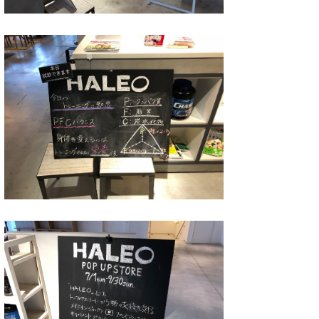
wanda
予報士 hiro.
banpaku
Mr.K
chappy
Romisea