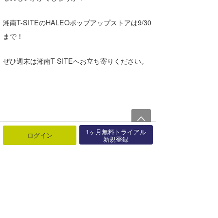
湘南T-SITEのHALEOポップアップストアは9/30
まで！
ぜひ週末は湘南T-SITEへお立ち寄りください。
report by Wanda
1ヶ月無料トライアル
ログイン
新規登録
「HALEO POP UP STORE」＠ 湘南
T-SITE
期間：7月1日～ 9月30日
場所：湘南T-SITE 2号館 1,2階
〒251-0043 神奈川県藤沢市辻堂元町6丁目20