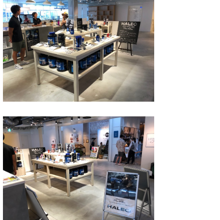
たっちー
ハンマー
まっきー
三輪予報士
小川予報士
上田純子
上條将美
唐澤予報士
SancheZ
ゴン
米山予報士