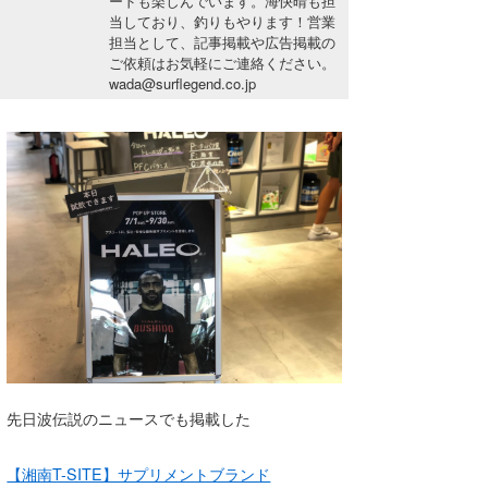
ードも楽しんでいます。海快晴も担
湘南
お知らせ
当しており、釣りもやります！営業
今月のプレゼント
担当として、記事掲載や広告掲載の
千葉北
その他
ご依頼はお気軽にご連絡ください。
wada@surflegend.co.jp
伊豆
ルール＆How to
千葉南
VOTE!
大阪
サーファーズ
四国
沖縄
先日波伝説のニュースでも掲載した
ライター/寄稿メディア
【湘南T-SITE】サプリメントブランド