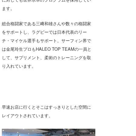
喜納海人
KID
ます。
KOBU
総合格闘家である三﨑和雄さんや数々の格闘家
をサポートし、ラグビーでは日本代表のリー
KY
チ・マイケル選手もサポート。サーフィン界で
MIN
は金尾玲生プロもHALEO TOP TEAMの一員と
して、サプリメント、柔術のトレーニングを取
mitz
り入れています。
OYZ
S.K
Soulman
早速お店に行くとそこはすっきりとした空間に
VAGY
レイアウトされています。
waka☆=
YUKI☆