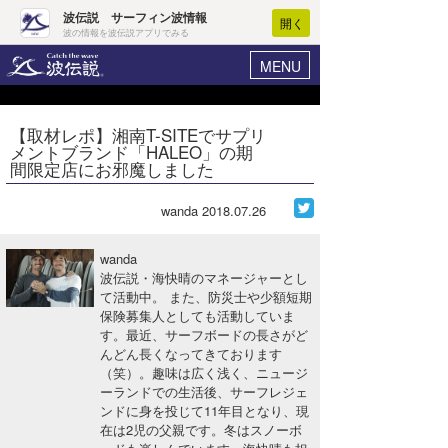
波伝説 サーフィン波情報
開く
波の情報を波伝説アプリでみる
MENU
ニュース
ヘルプ
マイホーム
【取材レポ】湘南T-SITEでサプリ
Core Surf Japan
メントブランド「HALEO」の期
ログイン
間限定店にお邪魔しました
コンテスト
新規会員登録
wanda
2018.07.26
ファッション/グッズ
波情報･概況
アート＆エンタメ
wanda
波予想ツール
WAVE HUNTER
波伝説・海快晴のマネージャーとし
て活動中。 また、防災士や少額短期
コラム
気象情報
保険募集人としても活動していま
す。最近、サーフボードの長さがど
トラベル
ニュース
んどん長くなってきております
（笑）。趣味は広く浅く、ニュージ
ショップ情報
サーフィンエリアガイド
ーランドでの生活後、サーフレジェ
ンドに身を投じて11年目となり、現
ショップ情報
ウラナミ
会員メニュー
在は2児の父親です。冬はスノーボ