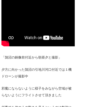
Core Surf Japan
メディア
Naoya Kimoto
波伝説アンバサダー/プロライダー
mitsuteru Kamio
SURFMEDIA
波伝説スタッフ
Yasunari Inoue
Colors MAGAZINE
福島寿実子
Yoshiyuki Obata
WAVAL
中浦“JET”章
☆加藤
波伝説
arukasvision
嵯峨明日香
+☆maki☆+
「鵠沼の銅像前付近から朝昼夕と撮影」
DELTA FORCE SURF
進士剛光
Aichan
夕方に向かった鵠沼の引地川河口付近では１機
CBA Films
田原啓江
chan-U
ドローンが撮影中
熊谷素子
植村未来
ECE
邪魔にならないように様子をみながら空域が被
NOBUFUKU
G◎Da
らないようにフライトさせて頂きました
大野”MAR”修聖
H
何事でも他の人の動きを見るというのは勉強に