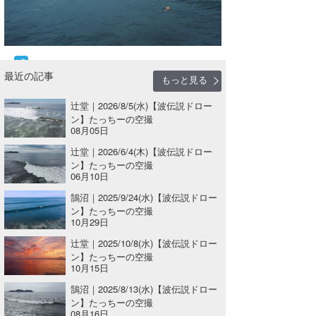
たっちー
ハンマー
最近の記事
まっきー
もっと見る
辻堂｜2026/8/5(水)【波伝説ドロー
三輪予報士
ン】たっちーの空撮
08月05日
小川予報士
辻堂｜2026/6/4(木)【波伝説ドロー
上田純子
ン】たっちーの空撮
06月10日
上條将美
鵠沼｜2025/9/24(水)【波伝説ドロー
ン】たっちーの空撮
10月29日
唐澤予報士
辻堂｜2025/10/8(水)【波伝説ドロー
SancheZ
ン】たっちーの空撮
10月15日
ゴン
鵠沼｜2025/8/13(水)【波伝説ドロー
ン】たっちーの空撮
米山予報士
08月16日