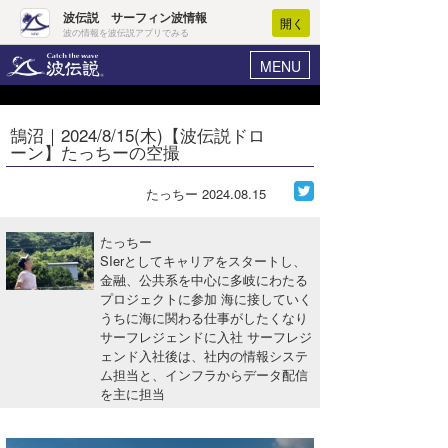
波伝説 サーフィン波情報
開く
波の情報を波伝説アプリでみる
MENU
ニュース
ヘルプ
マイホーム
鵠沼｜2024/8/15(木)【波伝説ドロ
Core Surf Japan
ーン】たっちーの空撮
ログイン
コンテスト
新規会員登録
たっちー
2024.08.15
ファッション/グッズ
波情報･概況
たっちー
アート＆エンタメ
SIerとしてキャリアをスタートし、
波予想ツール
WAVE HUNTER
金融、公共系を中心に多岐にわたる
プロジェクトに参加 海に接していく
コラム
気象情報
うちに海に関わる仕事がしたくなり
サーフレジェンドに入社 サーフレジ
トラベル
ニュース
ェンド入社後は、社内の情報システ
ム担当と、インフラからデータ配信
ショップ情報
サーフィンエリアガイド
を主に担当
ショップ情報
ウラナミ
会員メニュー