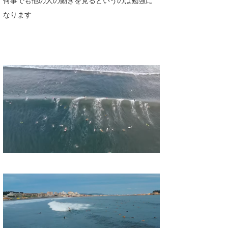
喜納海人
KID
なります
KOBU
KY
MIN
mitz
OYZ
S.K
Soulman
VAGY
waka☆=
YUKI☆