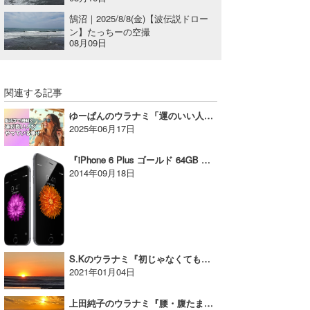
鵠沼｜2025/8/8(金)【波伝説ドロー
wanda
ン】たっちーの空撮
08月09日
予報士 hiro.
banpaku
関連する記事
Mr.K
ゆーぱんのウラナミ「運のいい人がやっている事｜脳科学で読み解く幸運を呼ぶ行動」
2025年06月17日
chappy
『iPhone 6 Plus ゴールド 64GB を選んだ理由』たっちーのウラナミ
Romisea
2014年09月18日
S.Kのウラナミ『初じゃなくても陽はまた昇る』
2021年01月04日
上田純子のウラナミ『腰・腹たまに胸サイズがお好き？』