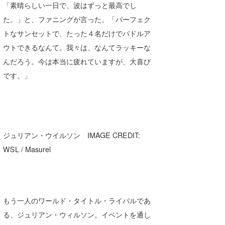
「素晴らしい一日で、波はずっと最高でし
wanda
た。」と、ファニングが言った。「パーフェク
トなサンセットで、たった４名だけでパドルア
予報士 hiro.
ウトできるなんて。我々は、なんてラッキーな
banpaku
んだろう。今は本当に疲れていますが、大喜び
です。」
Mr.K
chappy
Romisea
ジュリアン・ウイルソン IMAGE CREDIT:
WSL / Masurel
もう一人のワールド・タイトル・ライバルであ
る、ジュリアン・ウィルソン。イベントを通し