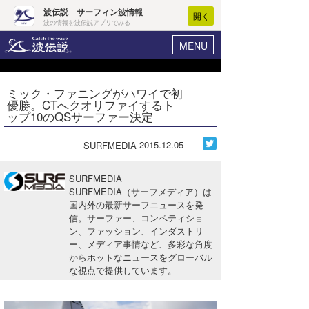
波伝説 サーフィン波情報
開く
波の情報を波伝説アプリでみる
MENU
ニュース
ヘルプ
マイホーム
ミック・ファニングがハワイで初
Core Surf Japan
優勝。CTへクオリファイするト
ログイン
ップ10のQSサーファー決定
コンテスト
新規会員登録
2015.12.05
SURFMEDIA
ファッション/グッズ
波情報･概況
アート＆エンタメ
SURFMEDIA
波予想ツール
WAVE HUNTER
SURFMEDIA（サーフメディア）は
国内外の最新サーフニュースを発
コラム
気象情報
信。サーファー、コンペティショ
ン、ファッション、インダストリ
トラベル
ニュース
ー、メディア事情など、多彩な角度
からホットなニュースをグローバル
ショップ情報
サーフィンエリアガイド
な視点で提供しています。
ショップ情報
ウラナミ
会員メニュー