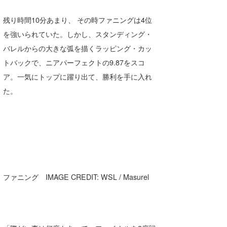
喜納海人
KID
残り時間10分あまり、 その時ファニングは4位
KOBU
を強いられていた。しかし、スタンディング・
バレルからの大きな弧を描くラッピング・カッ
KY
トバックで、ニアパーフェクトの9.87をスコ
MIN
ア。一気にトップに躍り出て、勝利を手に入れ
た。
mitz
OYZ
S.K
Soulman
ファニング IMAGE CREDIT: WSL / Masurel
VAGY
waka☆=
YUKI☆