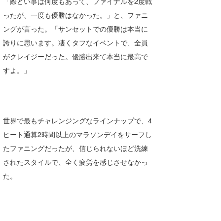
「際どい事は何度もあって、ファイナルを2度戦
たっちー
ったが、一度も優勝はなかった。」と、ファニ
ングが言った。「サンセットでの優勝は本当に
ハンマー
誇りに思います。凄くタフなイベントで、全員
まっきー
がクレイジーだった。優勝出来て本当に最高で
すよ。」
三輪予報士
小川予報士
上田純子
世界で最もチャレンジングなラインナップで、4
ヒート通算2時間以上のマラソンデイをサーフし
上條将美
たファニングだったが、信じられないほど洗練
唐澤予報士
されたスタイルで、全く疲労を感じさせなかっ
た。
SancheZ
ゴン
米山予報士