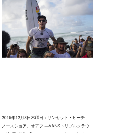
湘南
お知らせ
今月のプレゼント
千葉北
その他
伊豆
ルール＆How to
千葉南
VOTE!
大阪
サーファーズ
四国
沖縄
2015年12月3日木曜日：サンセット・ビーチ、
ノースショア、オアフ ―VANSトリプルクラウ
ライター/寄稿メディア