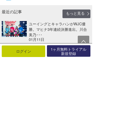
最近の記事
もっと見る
ユーイングとキャラハンがWJC優
勝。マヒナ3年連続決勝進出。川合
美乃･･･
01月11日
カノア五十嵐、初のマスターズで準
1ヶ月無料トライアル
ログイン
優勝！ ボレーズ優勝。ジョンジョ
新規登録
ン3･･･
12月21日
デュアルヒートでR３まで終了。カ
ノア五十嵐が今シーズン２度目のCT
４･･･
12月20日
フローレンスとメディーナ、R1を勝
利でパイプ・マスターズ・キャンペ
ー･･･
12月16日
ジョン・ジョン、SF進出で世界タイ
トルに王手。満点ライドのジョディ
は･･･