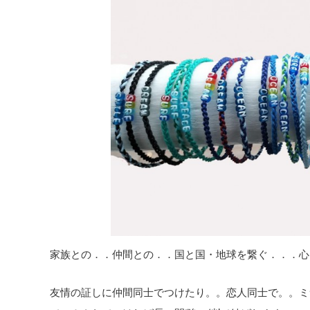
家族との．．仲間との．．国と国・地球を繋ぐ．．．心
友情の証しに仲間同士でつけたり。。恋人同士で。。ミ