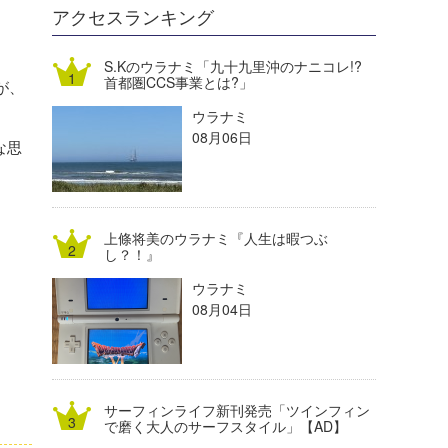
DELTA FORCE SURF
進士剛光
Aichan
アクセスランキング
CBA Films
田原啓江
chan-U
S.Kのウラナミ「九十九里沖のナニコレ!?
首都圏CCS事業とは?」
が、
熊谷素子
植村未来
ECE
ウラナミ
NOBUFUKU
G◎Da
08月06日
な思
大野”MAR”修聖
H
喜納海人
KID
上條将美のウラナミ『人生は暇つぶ
KOBU
し？！』
ウラナミ
KY
08月04日
MIN
mitz
サーフィンライフ新刊発売「ツインフィン
OYZ
で磨く大人のサーフスタイル」【AD】