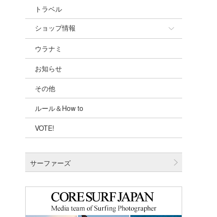
トラベル
ショップ情報
ウラナミ
ショップ情報
お知らせ
湘南
その他
千葉北
ルール＆How to
伊豆
VOTE!
千葉南
大阪
サーファーズ
四国
沖縄