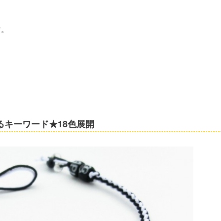
す。
るキーワード★18色展開