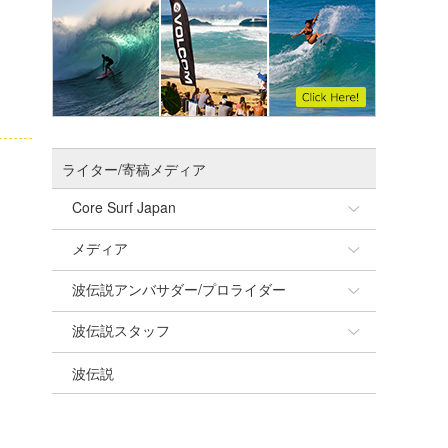
ライター/寄稿メディア
Core Surf Japan
メディア
Naoya Kimoto
波伝説アンバサダー/プロライダー
mitsuteru Kamio
SURFMEDIA
波伝説スタッフ
Yasunari Inoue
Colors MAGAZINE
福島寿実子
波伝説
Yoshiyuki Obata
WAVAL
中浦“JET”章
☆加藤
arukasvision
嵯峨明日香
+☆maki☆+