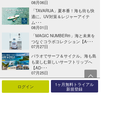
08月06日
「TAVARUA」夏本番！海も街も快
適に。UV対策＆レジャーアイテ
ム･･･
08月01日
「MAGIC NUMBER®」海と未来を
つなぐコラボコレクション【A･･･
07月27日
パラオでサーフ＆サイクル。海も島
も楽しむ新しいサーフトリップへ
【AD･･･
07月25日
「TAVARUA」期間限定、全品送料
1ヶ月無料トライアル
ログイン
無料キャンペーン開催！【AD】
新規登録
07月25日
海でも日常でも着けっぱなし。グラ
ファイトバンドのカラー＆アンクレ
ット･･･
07月24日
関連する記事