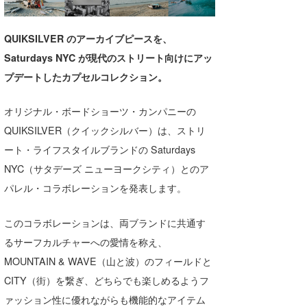
湘南
お知らせ
今月のプレゼント
QUIKSILVER のアーカイブピースを、
千葉北
その他
Saturdays NYC が現代のストリート向けにアッ
伊豆
ルール＆How to
プデートしたカプセルコレクション。
千葉南
VOTE!
オリジナル・ボードショーツ・カンパニーの
大阪
QUIKSILVER（クイックシルバー）は、ストリ
サーファーズ
ート・ライフスタイルブランドの Saturdays
四国
NYC（サタデーズ ニューヨークシティ）とのア
沖縄
パレル・コラボレーションを発表します。
このコラボレーションは、両ブランドに共通す
るサーフカルチャーへの愛情を称え、
MOUNTAIN & WAVE（山と波）のフィールドと
CITY（街）を繋ぎ、どちらでも楽しめるようフ
ライター/寄稿メディア
ァッション性に優れながらも機能的なアイテム