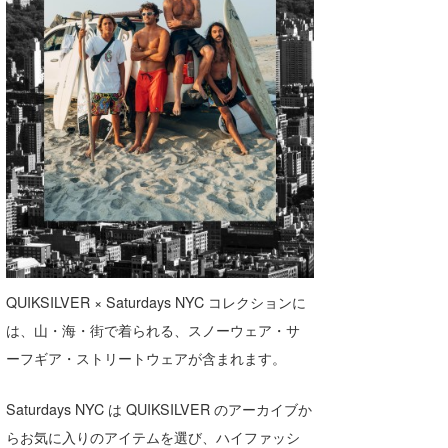
たっちー
ハンマー
まっきー
三輪予報士
小川予報士
上田純子
上條将美
QUIKSILVER × Saturdays NYC コレクションに
唐澤予報士
は、山・海・街で着られる、スノーウェア・サ
SancheZ
ーフギア・ストリートウェアが含まれます。
ゴン
Saturdays NYC は QUIKSILVER のアーカイブか
らお気に入りのアイテムを選び、ハイファッシ
米山予報士