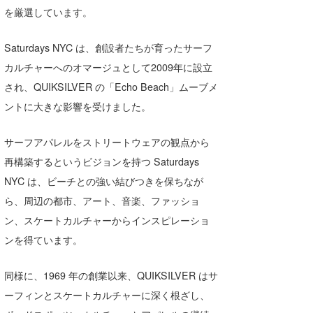
を厳選しています。
Core Surf Japan
メディア
Naoya Kimoto
Saturdays NYC は、創設者たちが育ったサーフ
カルチャーへのオマージュとして2009年に設立
波伝説アンバサダー/プロライダー
mitsuteru Kamio
SURFMEDIA
され、QUIKSILVER の「Echo Beach」ムーブメ
波伝説スタッフ
Yasunari Inoue
Colors MAGAZINE
福島寿実子
ントに大きな影響を受けました。
Yoshiyuki Obata
WAVAL
中浦“JET”章
☆加藤
波伝説
サーフアパレルをストリートウェアの観点から
arukasvision
嵯峨明日香
+☆maki☆+
再構築するというビジョンを持つ Saturdays
NYC は、ビーチとの強い結びつきを保ちなが
DELTA FORCE SURF
進士剛光
Aichan
ら、周辺の都市、アート、音楽、ファッショ
CBA Films
田原啓江
chan-U
ン、スケートカルチャーからインスピレーショ
ンを得ています。
熊谷素子
植村未来
ECE
NOBUFUKU
G◎Da
同様に、1969 年の創業以来、QUIKSILVER はサ
ーフィンとスケートカルチャーに深く根ざし、
大野”MAR”修聖
H