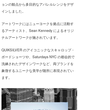
ョンの観点から多目的なアパレルレンジをデザ
wanda
インしました。
予報士 hiro.
アートワークにはニューヨークを拠点に活動す
banpaku
るアーティスト、Sean Kennedy によるオリジ
ナルアートワークが施されています。
Mr.K
chappy
QUIKSILVER のアイコニックなスキャロップ・
ボードショーツや、Saturdays NYC の都会的で
Romisea
洗練されたデザインワークなど、両ブランドを
象徴するユニークな美学が随所に表現されてい
ます。