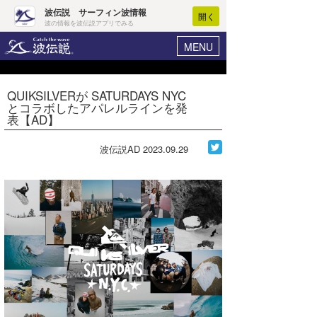
波伝説 サーフィン波情報
開く
波の情報を波伝説アプリでみる
MENU
ニュース
ヘルプ
マイホーム
QUIKSILVERが SATURDAYS NYC
Core Surf Japan
とコラボしたアパレルラインを発
ログイン
表【AD】
コンテスト
新規会員登録
波伝説AD
2023.09.29
ファッション/グッズ
波情報･概況
アート＆エンタメ
波予想ツール
WAVE HUNTER
コラム
気象情報
トラベル
ニュース
ショップ情報
サーフィンエリアガイド
ショップ情報
ウラナミ
会員メニュー