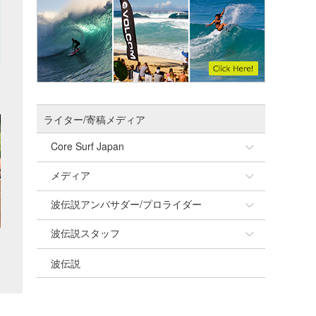
ライター/寄稿メディア
Core Surf Japan
メディア
Naoya Kimoto
波伝説アンバサダー/プロライダー
mitsuteru Kamio
SURFMEDIA
波伝説スタッフ
Yasunari Inoue
Colors MAGAZINE
福島寿実子
波伝説
Yoshiyuki Obata
WAVAL
中浦“JET”章
☆加藤
arukasvision
嵯峨明日香
+☆maki☆+