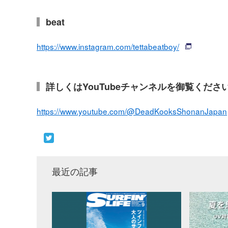
beat
https://www.instagram.com/tettabeatboy/
詳しくはYouTubeチャンネルを御覧くださ
https://www.youtube.com/@DeadKooksShonanJapan
最近の記事