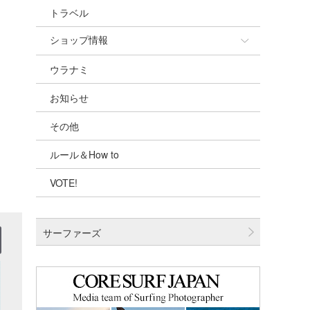
トラベル
ショップ情報
ウラナミ
ショップ情報
お知らせ
湘南
その他
千葉北
ルール＆How to
伊豆
VOTE!
千葉南
大阪
サーファーズ
四国
沖縄