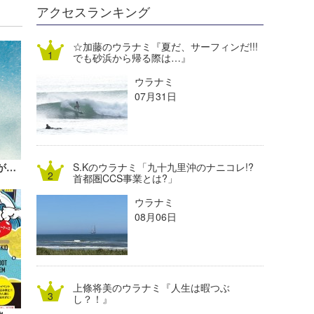
DELTA FORCE SURF
進士剛光
Aichan
アクセスランキング
CBA Films
田原啓江
chan-U
☆加藤のウラナミ『夏だ、サーフィンだ!!!
でも砂浜から帰る際は…』
熊谷素子
植村未来
ECE
ウラナミ
NOBUFUKU
G◎Da
07月31日
大野”MAR”修聖
H
喜納海人
KID
ザ・サーファーズ・ジャーナル日本版が13周年を迎えリニューアル！
S.Kのウラナミ「九十九里沖のナニコレ!?
KOBU
首都圏CCS事業とは?」
ウラナミ
KY
08月06日
MIN
mitz
上條将美のウラナミ『人生は暇つぶ
OYZ
し？！』