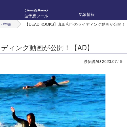
気象情報
波予想ツール
・空撮
【DEAD KOOKS】真田和斗のライディング動画が公開！
ライディング動画が公開！【AD】
波伝説AD
2023.07.19