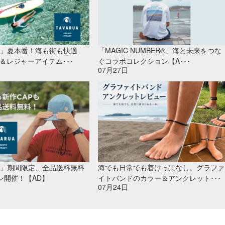
UA」夏本番！海も街も快適
「MAGIC NUMBER®」海と未来をつな
＆レジャーアイテム･･･
ぐコラボコレクション【A･･･
07月27日
UA」期間限定、全品送料無料
海でも日常でも着けっぱなし。グラファ
ン開催！【AD】
イトバンドのカラー＆アンクレット･･･
07月24日