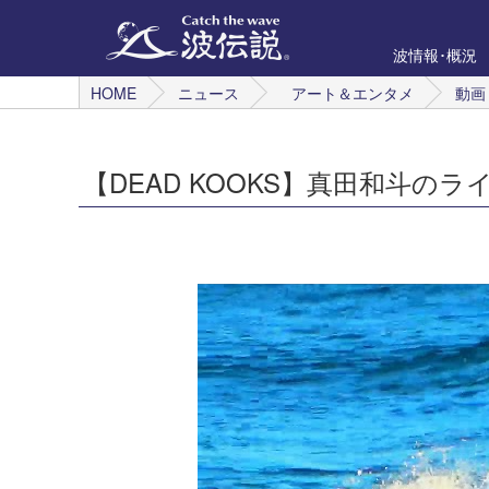
波情報･概況
HOME
ニュース
アート＆エンタメ
動画
【DEAD KOOKS】真田和斗の