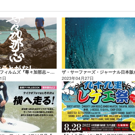
パタゴニア・フィルムズ『尊々加那志～とうとがなし』上映＆トークショー開催【AD】
01日
2023年04月27日