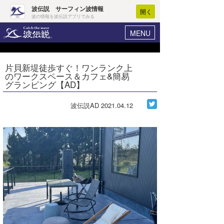
波伝説 サーフィン波情報
開く
波の情報を波伝説アプリでみる
MENU
ニュース
ヘルプ
マイホーム
片貝新堤徒歩すぐ！ワンランク上
Core Surf Japan
のワークスペース＆カフェ&簡易
ログイン
グランピング【AD】
コンテスト
新規会員登録
波伝説AD
2021.04.12
ファッション/グッズ
波情報･概況
アート＆エンタメ
波予想ツール
WAVE HUNTER
コラム
気象情報
トラベル
ニュース
ショップ情報
サーフィンエリアガイド
ショップ情報
ウラナミ
会員メニュー