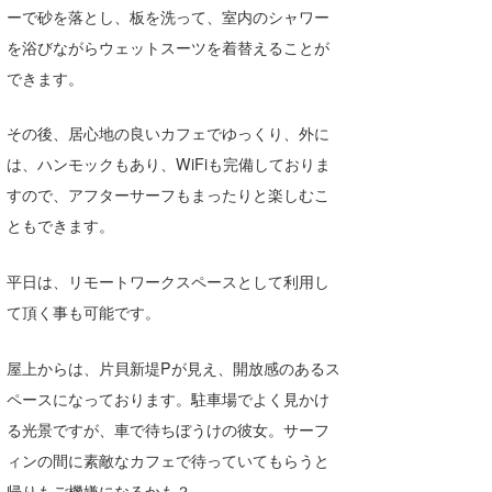
ーで砂を落とし、板を洗って、室内のシャワー
喜納海人
KID
を浴びながらウェットスーツを着替えることが
KOBU
できます。
KY
その後、居心地の良いカフェでゆっくり、外に
MIN
は、ハンモックもあり、WiFiも完備しておりま
すので、アフターサーフもまったりと楽しむこ
mitz
ともできます。
OYZ
平日は、リモートワークスペースとして利用し
S.K
て頂く事も可能です。
Soulman
屋上からは、片貝新堤Pが見え、開放感のあるス
VAGY
ペースになっております。駐車場でよく見かけ
る光景ですが、車で待ちぼうけの彼女。サーフ
waka☆=
ィンの間に素敵なカフェで待っていてもらうと
YUKI☆
帰りもご機嫌になるかも？