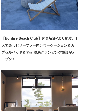
湘南
お知らせ
今月のプレゼント
千葉北
その他
伊豆
ルール＆How to
千葉南
VOTE!
【Bonfire Beach Club】片貝新堤Pより徒歩、1
大阪
人で楽しむサーファー向けワーケーション＆カ
プセルベッド＆焚火 簡易グランピング施設がオ
サーファーズ
四国
ープン！
沖縄
ライター/寄稿メディア