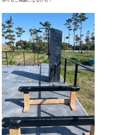
たっちー
ハンマー
まっきー
三輪予報士
小川予報士
上田純子
上條将美
唐澤予報士
SancheZ
ゴン
米山予報士