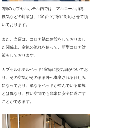
2階のカプセルホテル内では、アルコール消毒、
wanda
換気などの対策は、1室ずつ丁寧に対応させて頂
予報士 hiro.
いております。
banpaku
また、当店は、コロナ禍に建設をしておりまし
Mr.K
た関係上、空気の流れを使って、新型コロナ対
策もしております。
chappy
Romisea
カプセルホテルベッド1室毎に換気扇がついてお
り、その空気がそのまま外へ廃棄される仕組み
になっており、単なるベッドが並んでいる環境
とは異なり、狭い空間でも非常に安全に過ごす
ことができます。