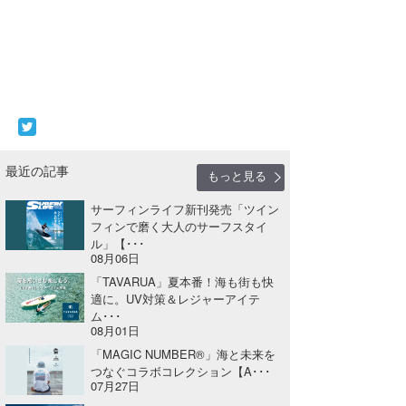
最近の記事
もっと見る
サーフィンライフ新刊発売「ツイン
フィンで磨く大人のサーフスタイ
ル」【･･･
08月06日
「TAVARUA」夏本番！海も街も快
適に。UV対策＆レジャーアイテ
ム･･･
08月01日
「MAGIC NUMBER®」海と未来を
つなぐコラボコレクション【A･･･
07月27日