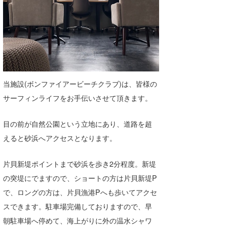
Core Surf Japan
メディア
Naoya Kimoto
波伝説アンバサダー/プロライダー
mitsuteru Kamio
SURFMEDIA
波伝説スタッフ
Yasunari Inoue
Colors MAGAZINE
福島寿実子
当施設(ボンファイアービーチクラブ)は、皆様の
Yoshiyuki Obata
WAVAL
中浦“JET”章
☆加藤
波伝説
サーフィンライフをお手伝いさせて頂きます。
arukasvision
嵯峨明日香
+☆maki☆+
目の前が自然公園という立地にあり、道路を超
DELTA FORCE SURF
進士剛光
Aichan
えると砂浜へアクセスとなります。
CBA Films
田原啓江
chan-U
片貝新堤ポイントまで砂浜を歩き2分程度。新堤
熊谷素子
植村未来
ECE
の突堤にでますので、ショートの方は片貝新堤P
で、ロングの方は、片貝漁港Pへも歩いてアクセ
NOBUFUKU
G◎Da
スできます。駐車場完備しておりますので、早
大野”MAR”修聖
H
朝駐車場へ停めて、海上がりに外の温水シャワ