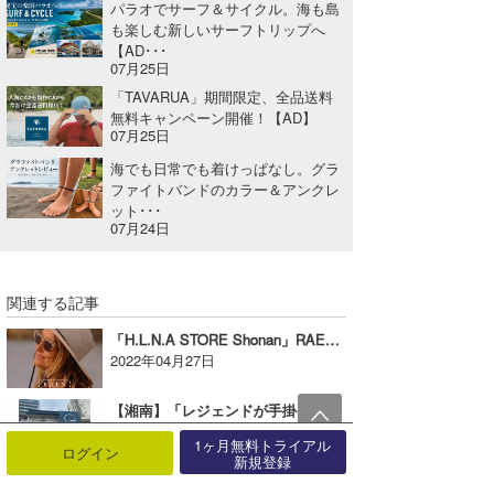
パラオでサーフ＆サイクル。海も島
も楽しむ新しいサーフトリップへ
【AD･･･
07月25日
「TAVARUA」期間限定、全品送料
無料キャンペーン開催！【AD】
07月25日
海でも日常でも着けっぱなし。グラ
ファイトバンドのカラー＆アンクレ
ット･･･
07月24日
関連する記事
「H.L.N.A STORE Shonan」RAEN POPUP STOREを開催！【AD】
2022年04月27日
【湘南】「レジェンドが手掛けるMENGA」と大人気の「おいもここ」が夢のコラボ！【AD】
2025年03月28日
1ヶ月無料トライアル
ログイン
新規登録
吉川共久プロの「ATLANTIC COFFEE STAND」千葉・一宮にオープン