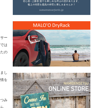
、サー
ズでは
いたの
きまし
愛情を
なつみ
がら、