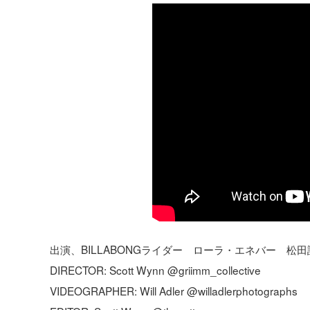
出演、BILLABONGライダー ローラ・エネバー 松
DIRECTOR: Scott Wynn @griimm_collective
VIDEOGRAPHER: Will Adler @willadlerphotographs