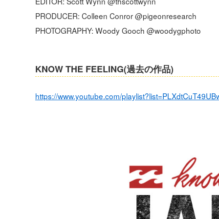
EDITOR: Scott Wynn @thscottwynn
PRODUCER: Colleen Conror @pigeonresearch
PHOTOGRAPHY: Woody Gooch @woodygphoto
KNOW THE FEELING(過去の作品)
https://www.youtube.com/playlist?list=PLXdtCuT49