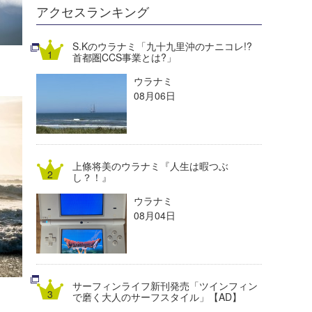
DELTA FORCE SURF
進士剛光
Aichan
アクセスランキング
CBA Films
田原啓江
chan-U
S.Kのウラナミ「九十九里沖のナニコレ!?
首都圏CCS事業とは?」
熊谷素子
植村未来
ECE
ウラナミ
NOBUFUKU
G◎Da
08月06日
大野”MAR”修聖
H
喜納海人
KID
上條将美のウラナミ『人生は暇つぶ
KOBU
し？！』
ウラナミ
KY
08月04日
MIN
mitz
サーフィンライフ新刊発売「ツインフィン
OYZ
で磨く大人のサーフスタイル」【AD】