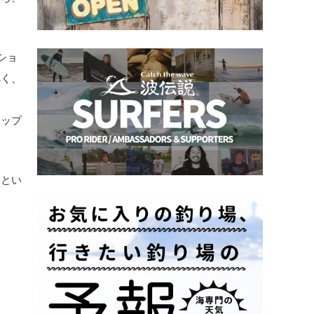
ショ
べく、
トップ
るとい