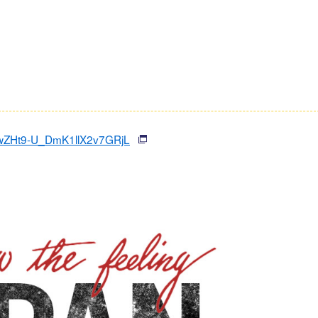
UBwZHt9-U_DmK1llX2v7GRjL