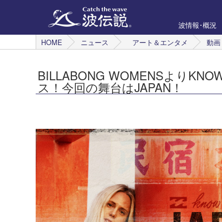
波情報･概況
HOME
ニュース
アート＆エンタメ
動画
BILLABONG WOMENSよりKNO
ス！今回の舞台はJAPAN！