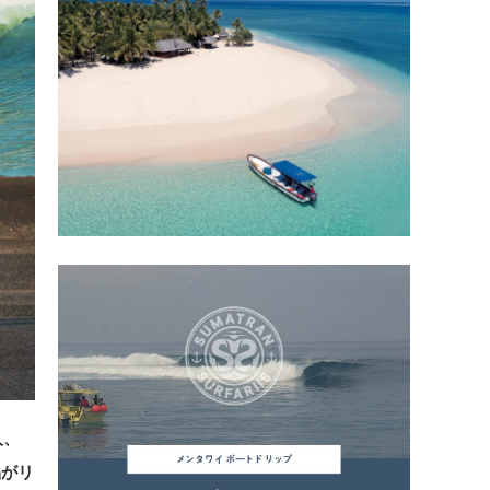
人、
品がリ