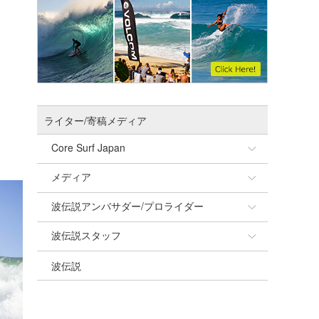
ライター/寄稿メディア
Core Surf Japan
メディア
Naoya Kimoto
波伝説アンバサダー/プロライダー
mitsuteru Kamio
SURFMEDIA
波伝説スタッフ
Yasunari Inoue
Colors MAGAZINE
福島寿実子
波伝説
Yoshiyuki Obata
WAVAL
中浦“JET”章
☆加藤
arukasvision
嵯峨明日香
+☆maki☆+