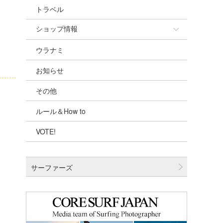
トラベル
ショップ情報
ウラナミ
ショップ情報
お知らせ
湘南
その他
千葉北
ルール＆How to
伊豆
VOTE!
千葉南
大阪
サーファーズ
四国
沖縄