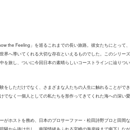
 the Feeling」を巡るこれまでの長い旅路。彼女たちにとって
世界へ導いてくれる大切な存在といえるものでした。このシリー
中を旅し、ついに今回日本の素晴らしいコーストラインに辿りつ
は多くの経験をしただけでなく、さまざまな人たちの人生に触れることがで
けでなく一個人としての私たちを形作ってきてくれた海への深い
ーがホストを務め、日本のプロサーファー・松田詩野プロと田岡
喧騒から抜け出し、南国情緒あふれる宮崎の海岸線まで南下しな