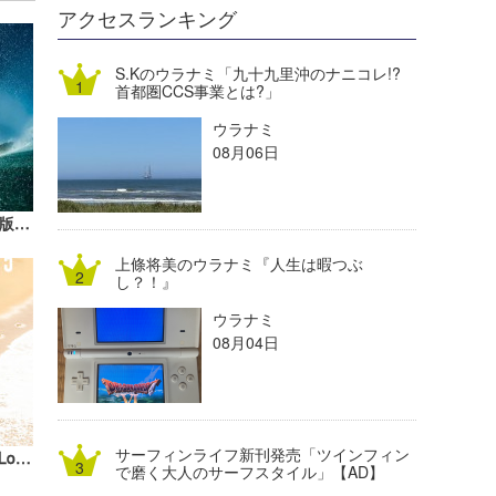
DELTA FORCE SURF
進士剛光
Aichan
アクセスランキング
CBA Films
田原啓江
chan-U
S.Kのウラナミ「九十九里沖のナニコレ!?
首都圏CCS事業とは?」
熊谷素子
植村未来
ECE
ウラナミ
NOBUFUKU
G◎Da
08月06日
大野”MAR”修聖
H
『ザ・サーファーズ・ジャーナル 日本版』8.6号（TSJ27.6）、3/15発売！【AD】
喜納海人
KID
上條将美のウラナミ『人生は暇つぶ
KOBU
し？！』
ウラナミ
KY
08月04日
MIN
mitz
サーフィンライフ新刊発売「ツインフィン
HONEY meets ISLAND CAFE -Sea of Love 5- 【AD】
OYZ
で磨く大人のサーフスタイル」【AD】