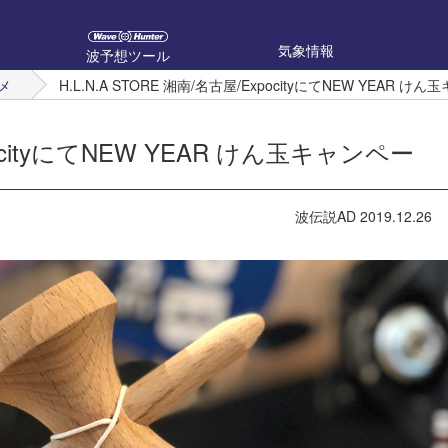
気象情報
波予想ツール
メ
H.L.N.A STORE 湘南/名古屋/ExpocityにてNEW YEA
xpocityにてNEW YEAR けん玉キャンペー
波伝説AD
2019.12.26