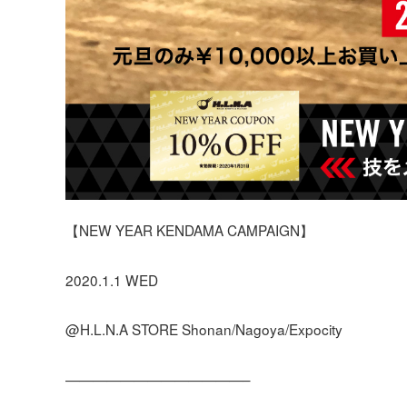
【NEW YEAR KENDAMA CAMPAIGN】
2020.1.1 WED
@H.L.N.A STORE Shonan/Nagoya/Expocity
—————————————–