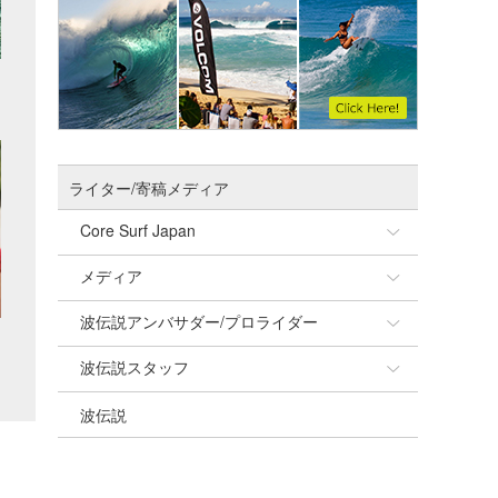
ライター/寄稿メディア
Core Surf Japan
メディア
Naoya Kimoto
波伝説アンバサダー/プロライダー
mitsuteru Kamio
SURFMEDIA
波伝説スタッフ
Yasunari Inoue
Colors MAGAZINE
福島寿実子
波伝説
Yoshiyuki Obata
WAVAL
中浦“JET”章
☆加藤
arukasvision
嵯峨明日香
+☆maki☆+