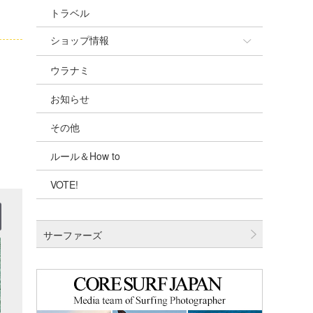
トラベル
ショップ情報
ウラナミ
ショップ情報
お知らせ
湘南
その他
千葉北
ルール＆How to
伊豆
VOTE!
千葉南
大阪
サーファーズ
四国
沖縄