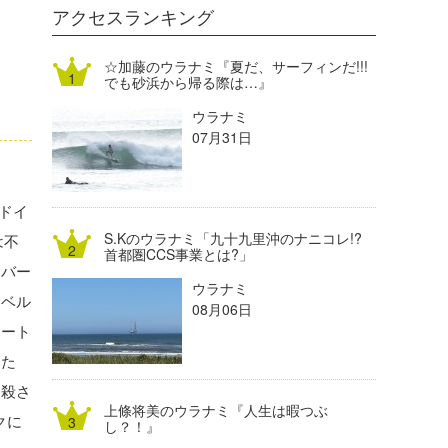
DELTA FORCE SURF
進士剛光
Aichan
アクセスランキング
CBA Films
田原啓江
chan-U
☆加藤のウラナミ『夏だ、サーフィンだ!!!
でも砂浜から帰る際は…』
熊谷素子
植村未来
ECE
ウラナミ
NOBUFUKU
G◎Da
07月31日
大野”MAR”修聖
H
ドイ
喜納海人
KID
S.Kのウラナミ「九十九里沖のナニコレ!?
は不
KOBU
首都圏CCS事業とは?」
ンバー
ウラナミ
KY
・ベル
08月06日
アート
MIN
いた
mitz
て殺さ
上條将美のウラナミ『人生は暇つぶ
OYZ
クに
し？！』