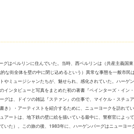
ンバーグはベルリンに住んでいた。当時、西ベルリンは（共産主義国東
近代的な街全体を壁の中に閉じ込めるという）異常な事態を一般市民
トやミュージシャンたちが、魅せられ、感化されていた。ハーゲ
のインタビューと写真をまとめた初の著書『ペインターズ・イン
ーグは、ドイツの雑誌『ステァン』の仕事で、マイケル・スチュ
書き）・アーティストを紹介するために、ニューヨークを訪れて
ュアートは、地下鉄の壁に絵を描いている最中に、警察官によっ
ていた）。この旅の後、1983年に、ハーゲンバーグはニューヨー