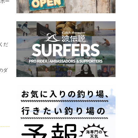
のポー
くだ
のダ