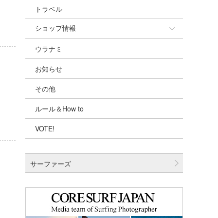
トラベル
ショップ情報
ウラナミ
ショップ情報
お知らせ
湘南
その他
千葉北
ルール＆How to
伊豆
VOTE!
千葉南
大阪
サーファーズ
四国
沖縄