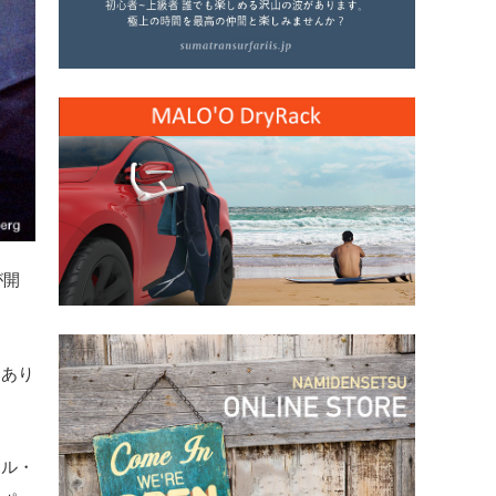
が開
もあり
ェル・