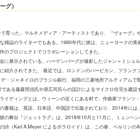
バーグ）
ンで育った。マルチメディア・アーティストであり、『ヴォーグ』
な雑誌のライターでもある。1980年代に彼は、ニューヨークの美
作のプロジェクトでコラボレーションしてきた。
会に展示されている。ハーゲンバーグが撮影したジャン＝ミシェ
に紹介されてきた。 最近では、ロンドンのバービカン、フランク
 デ・ジャネイロのブラジル銀行、福岡の三菱地所アルティアムで
築家である藤森照信氏や原広司氏らの設計によるマイクロ住宅を建設
ライディングとは、ウィーンの近くにある村で、作曲家フランツ
の書籍は、英語、日本語、中国語で出版されており、2014年には
の舞台『ジェットラグ』は、2018年10月と11月に、ミュンヘン
arl A.Meyer によるポラロイド）は、この春、ベルリンのArt 