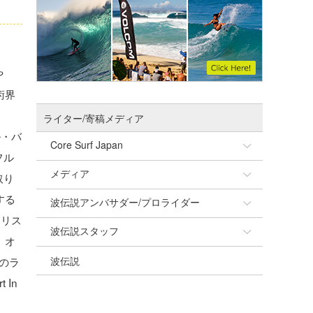
や
術界
ライター/寄稿メディア
ル・バ
Core Surf Japan
フル
メディア
Naoya Kimoto
取り
する
波伝説アンバサダー/プロライダー
mitsuteru Kamio
SURFMEDIA
・リス
波伝説スタッフ
Yasunari Inoue
Colors MAGAZINE
福島寿実子
、オ
のラ
波伝説
Yoshiyuki Obata
WAVAL
中浦“JET”章
☆加藤
In
arukasvision
嵯峨明日香
+☆maki☆+