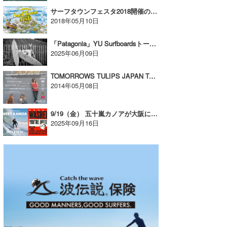
サーフタウンフェスタ2018開催のご案内【AD】
wanda
2018年05月10日
予報士 hiro.
「Patagonia」YU Surfboardsトークセッション【AD】
2025年06月09日
banpaku
TOMORROWS TULIPS JAPAN TOUR 2014が開催決定！
Mr.K
2014年05月08日
chappy
9/19（金） 五十嵐カノアが大阪に初上陸！上映会で舞台挨拶に登場！サイン会も！【AD】
Romisea
2025年09月16日