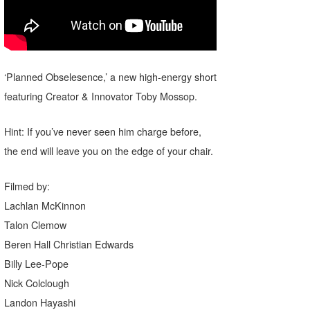
Core Surf Japan
メディア
Naoya Kimoto
波伝説アンバサダー/プロライダー
mitsuteru Kamio
SURFMEDIA
‘Planned Obselesence,’ a new high-energy short
featuring Creator & Innovator Toby Mossop.
波伝説スタッフ
Yasunari Inoue
Colors MAGAZINE
福島寿実子
Yoshiyuki Obata
WAVAL
中浦“JET”章
☆加藤
波伝説
Hint: If you’ve never seen him charge before,
the end will leave you on the edge of your chair.
arukasvision
嵯峨明日香
+☆maki☆+
Filmed by:
DELTA FORCE SURF
進士剛光
Aichan
Lachlan McKinnon
CBA Films
田原啓江
chan-U
Talon Clemow
熊谷素子
植村未来
ECE
Beren Hall Christian Edwards
Billy Lee-Pope
NOBUFUKU
G◎Da
Nick Colclough
大野”MAR”修聖
H
Landon Hayashi