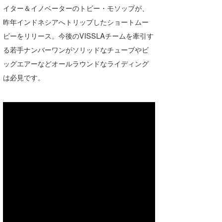
イター＆イノベーターのトビー・モソッブが、
湘南
お知らせ
今月のプレゼント
昨年インドネシアへトリップしたショートムー
千葉北
その他
ビーをリリース。今後のVISSLAチームを牽引す
伊豆
ルール＆How to
る若手ナンバーワンがソリッドなチューブやビ
ッグエアーなどオールラウンドなライディング
千葉南
VOTE!
は必見です。
大阪
サーファーズ
四国
沖縄
ライター/寄稿メディア