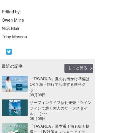
喜納海人
KID
Edited by:
KOBU
Owen Milne
Nick Blair
KY
Toby Mossop
MIN
mitz
最近の記事
もっと見る
OYZ
「TAVARUA」夏のお出かけ準備は
S.K
OK？海・旅行で活躍する便利グ
ッ･･･
Soulman
08月08日
サーフィンライフ新刊発売「ツイン
VAGY
フィンで磨く大人のサーフスタイ
ル」【･･･
waka☆=
08月06日
「TAVARUA」夏本番！海も街も快
YUKI☆
適に。UV対策＆レジャーアイテ