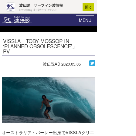
波伝説 サーフィン波情報
開く
波の情報を波伝説アプリでみる
MENU
ニュース
ヘルプ
マイホーム
VISSLA「TOBY MOSSOP IN
Core Surf Japan
‘PLANNED OBSOLESCENCE’」
ログイン
PV
コンテスト
新規会員登録
波伝説AD
2020.05.05
ファッション/グッズ
波情報･概況
アート＆エンタメ
波予想ツール
WAVE HUNTER
コラム
気象情報
トラベル
ニュース
ショップ情報
サーフィンエリアガイド
ショップ情報
ウラナミ
会員メニュー
オーストラリア・バーレー出身でVISSLAクリエ