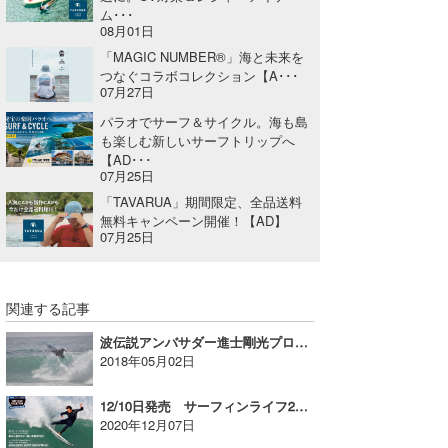
ム･･･
たっちー
08月01日
「MAGIC NUMBER®」海と未来を
ハンマー
つなぐコラボコレクション【A･･･
07月27日
まっきー
パラオでサーフ＆サイクル。海も島
も楽しむ新しいサーフトリップへ
三輪予報士
【AD･･･
07月25日
小川予報士
「TAVARUA」期間限定、全品送料
無料キャンペーン開催！【AD】
上田純子
07月25日
上條将美
関連する記事
唐澤予報士
波伝説アンバサダー進士剛光プロのコーチングを受けてみませんか？【AD】
SancheZ
2018年05月02日
ゴン
12/10日発売 サーフィンライフ2021年11月号【AD】
2020年12月07日
米山予報士