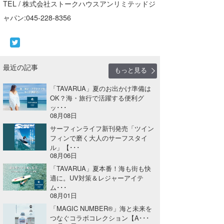
TEL / 株式会社ストークハウスアンリミテッドジ
ャパン:045-228-8356
最近の記事
もっと見る
「TAVARUA」夏のお出かけ準備は
OK？海・旅行で活躍する便利グ
ッ･･･
08月08日
サーフィンライフ新刊発売「ツイン
フィンで磨く大人のサーフスタイ
ル」【･･･
08月06日
「TAVARUA」夏本番！海も街も快
適に。UV対策＆レジャーアイテ
ム･･･
08月01日
「MAGIC NUMBER®」海と未来を
つなぐコラボコレクション【A･･･