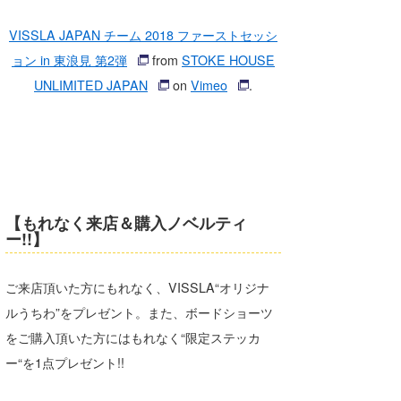
wanda
VISSLA JAPAN チーム 2018 ファーストセッシ
ョン in 東浪見 第2弾
from
STOKE HOUSE
予報士 hiro.
UNLIMITED JAPAN
on
Vimeo
.
banpaku
Mr.K
chappy
Romisea
【もれなく来店＆購入ノベルティ
ー!!】
ご来店頂いた方にもれなく、VISSLA“オリジナ
ルうちわ”をプレゼント。また、ボードショーツ
をご購入頂いた方にはもれなく“限定ステッカ
ー“を1点プレゼント!!