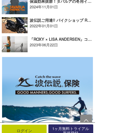
保温効果抜群！タバルアの冬用インナーウェア【AD】
2024年11月01日
波伝説ご用達!! バイクショップ RS South【AD】
2022年01月01日
「ROXY × LISA ANDERSEN」コラボレーション、6/22ローンチ！【AD】
2023年06月22日
1ヶ月無料トライアル
ログイン
新規登録