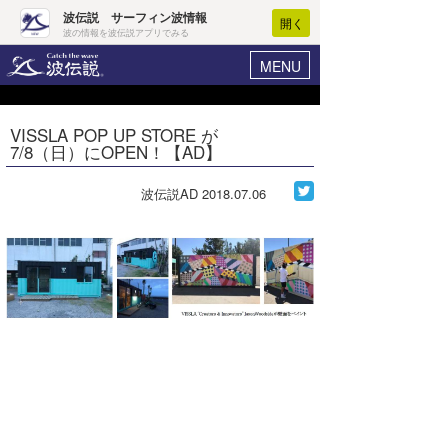
波伝説 サーフィン波情報
開く
波の情報を波伝説アプリでみる
MENU
ニュース
ヘルプ
マイホーム
VISSLA POP UP STORE が
Core Surf Japan
7/8（日）にOPEN！【AD】
ログイン
コンテスト
新規会員登録
波伝説AD
2018.07.06
ファッション/グッズ
波情報･概況
アート＆エンタメ
波予想ツール
WAVE HUNTER
コラム
気象情報
トラベル
ニュース
ショップ情報
サーフィンエリアガイド
ショップ情報
ウラナミ
会員メニュー