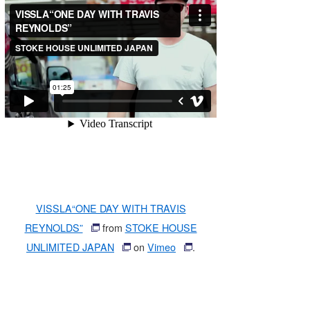
喜納海人
KID
KOBU
KY
MIN
mitz
OYZ
S.K
VISSLA“ONE DAY WITH TRAVIS
Soulman
REYNOLDS”
from
STOKE HOUSE
VAGY
UNLIMITED JAPAN
on
Vimeo
.
waka☆=
YUKI☆