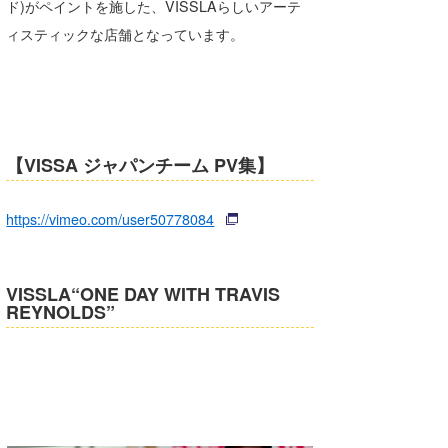
ド)がペイントを施した、VISSLAらしいアーテ
Core Surf Japan
ィスティックな店舗となっています。
メディア
Naoya Kimoto
波伝説アンバサダー/プロライダー
mitsuteru Kamio
SURFMEDIA
波伝説スタッフ
Yasunari Inoue
Colors MAGAZINE
福島寿実子
【VISSA ジャパンチーム PV集】
Yoshiyuki Obata
WAVAL
中浦“JET”章
☆加藤
波伝説
https://vimeo.com/user50778084
arukasvision
嵯峨明日香
+☆maki☆+
DELTA FORCE SURF
進士剛光
Aichan
VISSLA“ONE DAY WITH TRAVIS
REYNOLDS”
CBA Films
田原啓江
chan-U
熊谷素子
植村未来
ECE
NOBUFUKU
G◎Da
大野”MAR”修聖
H