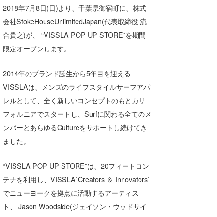
2018年7月8日(日)より、千葉県御宿町に、株式
湘南
お知らせ
今月のプレゼント
会社StokeHouseUnlimitedJapan(代表取締役:流
千葉北
その他
合貴之)が、 “VISSLA POP UP STORE”を期間
伊豆
ルール＆How to
限定オープンします。
千葉南
VOTE!
2014年のブランド誕生から5年目を迎える
VISSLAは、メンズのライフスタイルサーフアパ
大阪
レルとして、全く新しいコンセプトのもとカリ
サーファーズ
四国
フォルニアでスタートし、Surfに関わる全てのメ
沖縄
ンバーとあらゆるCultureをサポートし続けてき
ました。
“VISSLA POP UP STORE”は、20フィートコン
テナを利用し、VISSLA`Creators ＆ Innovators`
でニューヨークを拠点に活動するアーティス
ト、 Jason Woodside(ジェイソン・ウッドサイ
ライター/寄稿メディア