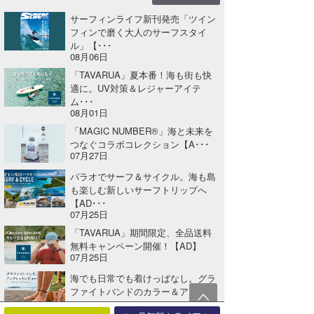
サーフィンライフ新刊発売「ツイン
フィンで磨く大人のサーフスタイ
ル」【･･･
08月06日
「TAVARUA」夏本番！海も街も快
適に。UV対策＆レジャーアイテ
ム･･･
08月01日
「MAGIC NUMBER®」海と未来を
つなぐコラボコレクション【A･･･
07月27日
パラオでサーフ＆サイクル。海も島
も楽しむ新しいサーフトリップへ
【AD･･･
07月25日
「TAVARUA」期間限定、全品送料
無料キャンペーン開催！【AD】
07月25日
海でも日常でも着けっぱなし。グラ
ファイトバンドのカラー＆アンクレ
ット･･･