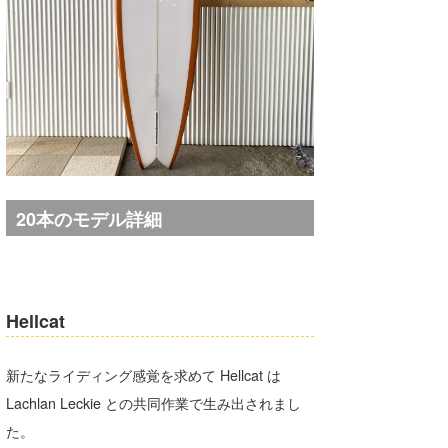
Core Surf Japan
メディア
Naoya Kimoto
波伝説アンバサダー/プロライダー
mitsuteru Kamio
SURFMEDIA
波伝説スタッフ
Yasunari Inoue
Colors MAGAZINE
福島寿実子
Yoshiyuki Obata
WAVAL
中浦“JET”章
☆加藤
波伝説
20本のモデル詳細
arukasvision
嵯峨明日香
+☆maki☆+
DELTA FORCE SURF
進士剛光
Aichan
CBA Films
田原啓江
chan-U
Hellcat
熊谷素子
植村未来
ECE
新たなライディング感覚を求めて Hellcat は
NOBUFUKU
G◎Da
Lachlan Leckie との共同作業で生み出されまし
た。
大野”MAR”修聖
H