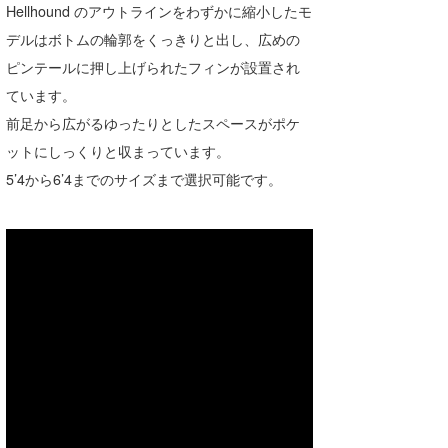
Hellhound のアウトラインをわずかに縮小したモ
喜納海人
KID
デルはボトムの輪郭をくっきりと出し、広めの
KOBU
ピンテールに押し上げられたフィンが設置され
ています。
KY
前足から広がるゆったりとしたスペースがポケ
MIN
ットにしっくりと収まっています。
5’4から6’4までのサイズまで選択可能です。
mitz
OYZ
S.K
Soulman
VAGY
waka☆=
YUKI☆