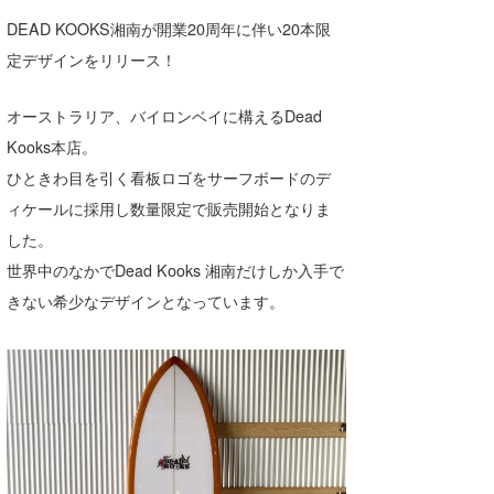
湘南
お知らせ
今月のプレゼント
DEAD KOOKS湘南が開業20周年に伴い20本限
定デザインをリリース！
千葉北
その他
伊豆
ルール＆How to
オーストラリア、バイロンベイに構えるDead
Kooks本店。
千葉南
VOTE!
ひときわ目を引く看板ロゴをサーフボードのデ
大阪
ィケールに採用し数量限定で販売開始となりま
サーファーズ
した。
四国
世界中のなかでDead Kooks 湘南だけしか入手で
沖縄
きない希少なデザインとなっています。
ライター/寄稿メディア