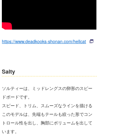
たっちー
ハンマー
まっきー
https://www.deadkooks-shonan.com/hellcat
三輪予報士
小川予報士
Salty
上田純子
上條将美
ソルティーは、ミッドレングスの卵形のスピー
ドボードです。
唐澤予報士
スピード、トリム、スムーズなラインを描ける
SancheZ
このモデルは、先端もテールも絞った形でコン
ゴン
トロール性を出し、胸部にボリュームを出して
います。
米山予報士