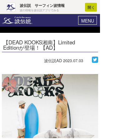
波伝説 サーフィン波情報
開く
波の情報を波伝説アプリでみる
MENU
ニュース
ヘルプ
マイホーム
【DEAD KOOKS湘南】Limited
Core Surf Japan
Editionが登場！【AD】
ログイン
コンテスト
新規会員登録
波伝説AD
2023.07.03
ファッション/グッズ
波情報･概況
アート＆エンタメ
波予想ツール
WAVE HUNTER
コラム
気象情報
トラベル
ニュース
ショップ情報
サーフィンエリアガイド
ショップ情報
ウラナミ
会員メニュー