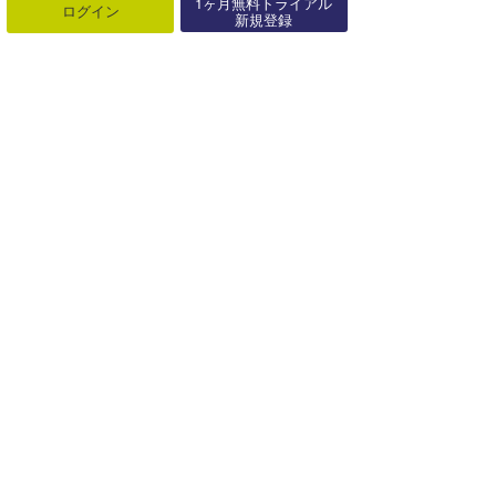
1ヶ月無料トライアル
07月24日
ログイン
新規登録
関連する記事
片貝の海帰りは、新店「SUNNY」にて話題のThe Rising Sun Coffeeなどをテイクアウト!!
2022年06月26日
【鵠沼・辻堂】次世代型フィットネス「セルフィット」完全プライベート空間でトレーニング！【AD】
2021年02月05日
7/9(土)、片貝にて「KATAKAI SURFER’S NIGHT」が開催される!!
2022年07月07日
西井浩治が運営するLuvsurf『有限会社ラスオラス』で一緒にお仕事しませんか？【AD】
2025年03月08日
【伊豆】進士 剛光プロが営む「insidey」サーファーが集まる宿【AD】
2022年01月17日
UMICHIKA PARKING＜海近パーキング＞(和田・花篭)【AD】
2023年01月31日