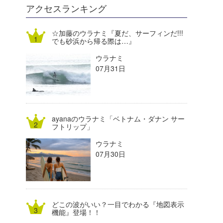
DELTA FORCE SURF
進士剛光
Aichan
アクセスランキング
CBA Films
田原啓江
chan-U
☆加藤のウラナミ『夏だ、サーフィンだ!!!
でも砂浜から帰る際は…』
熊谷素子
植村未来
ECE
ウラナミ
NOBUFUKU
G◎Da
07月31日
大野”MAR”修聖
H
喜納海人
KID
ayanaのウラナミ「ベトナム・ダナン サー
KOBU
フトリップ」
ウラナミ
KY
07月30日
MIN
mitz
どこの波がいい？一目でわかる『地図表示
OYZ
機能』登場！！