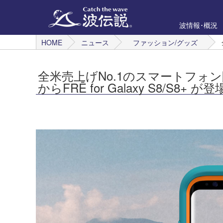
波情報･概況
HOME
ニュース
ファッション/グッズ
全米売上げNo.1のスマートフォン防
からFRĒ for Galaxy S8/S8+