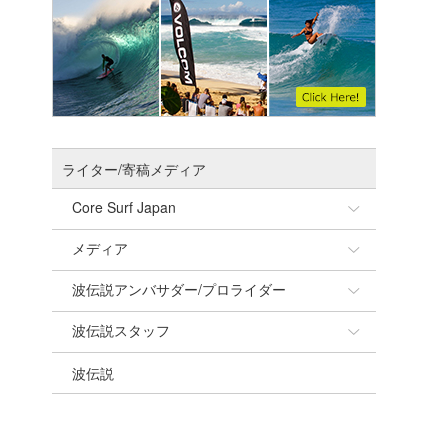
ライター/寄稿メディア
Core Surf Japan
メディア
Naoya Kimoto
波伝説アンバサダー/プロライダー
mitsuteru Kamio
SURFMEDIA
波伝説スタッフ
Yasunari Inoue
Colors MAGAZINE
福島寿実子
波伝説
Yoshiyuki Obata
WAVAL
中浦“JET”章
☆加藤
arukasvision
嵯峨明日香
+☆maki☆+