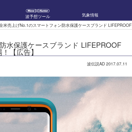
気象情報
波予想ツール
全米売上げNo.1のスマートフォン防水保護ケースブランド LIFEPROOFからFR
水保護ケースブランド LIFEPROOF
 が登場！【広告】
波伝説AD
2017.07.11