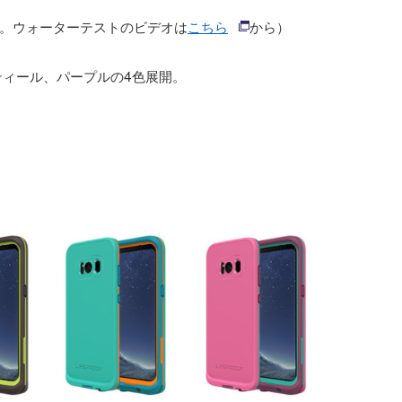
。ウォーターテストのビデオは
こちら
から）
ティール、パープルの4色展開。