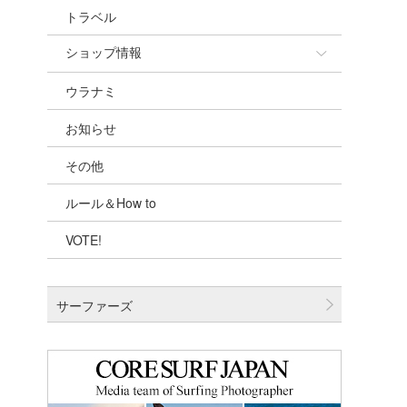
トラベル
ショップ情報
ウラナミ
ショップ情報
お知らせ
湘南
その他
千葉北
ルール＆How to
伊豆
VOTE!
千葉南
大阪
サーファーズ
四国
沖縄