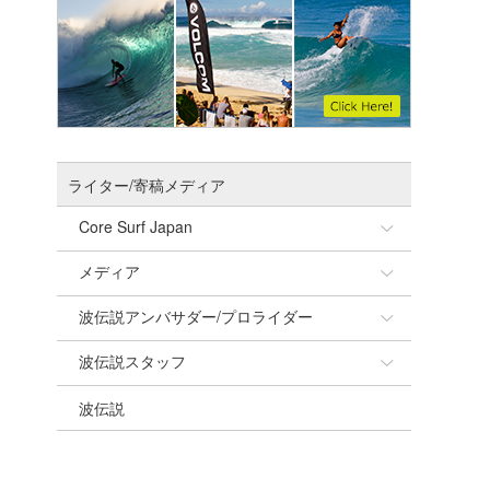
ライター/寄稿メディア
Core Surf Japan
メディア
Naoya Kimoto
波伝説アンバサダー/プロライダー
mitsuteru Kamio
SURFMEDIA
波伝説スタッフ
Yasunari Inoue
Colors MAGAZINE
福島寿実子
波伝説
Yoshiyuki Obata
WAVAL
中浦“JET”章
☆加藤
arukasvision
嵯峨明日香
+☆maki☆+