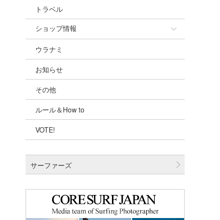
トラベル
ショップ情報
ウラナミ
ショップ情報
お知らせ
湘南
その他
千葉北
ルール＆How to
伊豆
VOTE!
千葉南
大阪
サーファーズ
四国
沖縄