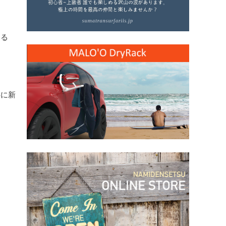
ある
事に新