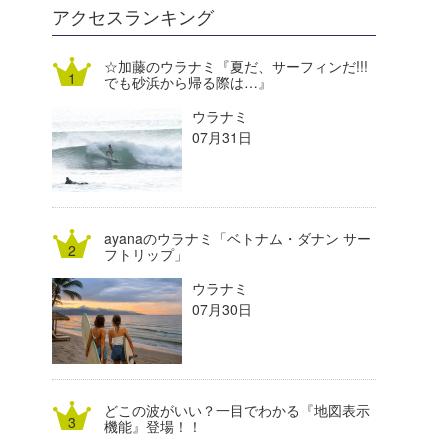
DELTA FORCE SURF
進士剛光
Aichan
アクセスランキング
CBA Films
田原啓江
chan-U
☆加藤のウラナミ『夏だ、サーフィンだ!!!
でも砂浜から帰る際は…』
熊谷素子
植村未来
ECE
ウラナミ
NOBUFUKU
G◎Da
07月31日
大野”MAR”修聖
H
喜納海人
KID
ayanaのウラナミ「ベトナム・ダナン サー
KOBU
フトリップ」
ウラナミ
KY
07月30日
MIN
mitz
どこの波がいい？一目でわかる『地図表示
OYZ
機能』登場！！