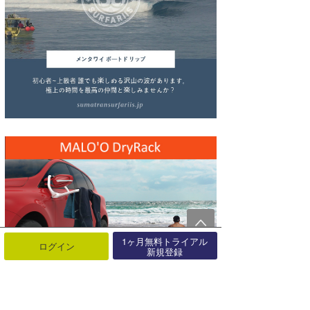
wanda
予報士 hiro.
banpaku
Mr.K
chappy
Romisea
1ヶ月無料トライアル
ログイン
新規登録