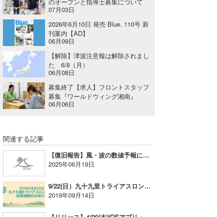
のオープンと指導士募集について
07月03日
Core Surf Japan
2026年6月10日 発売 Blue. 110号 新
メディア
Naoya Kimoto
刊案内【AD】
06月09日
波伝説アンバサダー/プロライダー
mitsuteru Kamio
SURFMEDIA
【解除】津波注意報は解除されまし
た 6/8（月）
波伝説スタッフ
Yasunari Inoue
Colors MAGAZINE
福島寿実子
06月08日
募集終了【求人】フロントスタッフ
Yoshiyuki Obata
WAVAL
中浦“JET”章
☆加藤
波伝説
募集『ワールドウィング湘南』
06月06日
arukasvision
嵯峨明日香
+☆maki☆+
DELTA FORCE SURF
進士剛光
Aichan
関連する記事
CBA Films
田原啓江
chan-U
【復旧報告】風・波の数値予報に関する不具合について
2025年06月19日
熊谷素子
植村未来
ECE
9/22(日）九十九里トライアスロン2019開催による交通規制のお知らせ
NOBUFUKU
G◎Da
2019年09月14日
大野”MAR”修聖
H
【リリース】4/20(木)iOSアプリ・アップデート版