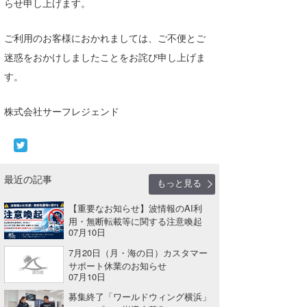
らせ申し上げます。
湘南
お知らせ
今月のプレゼント
ご利用のお客様におかれましては、ご不便とご
千葉北
その他
迷惑をおかけしましたことをお詫び申し上げま
伊豆
ルール＆How to
す。
千葉南
VOTE!
株式会社サーフレジェンド
大阪
サーファーズ
四国
最近の記事
沖縄
もっと見る
【重要なお知らせ】波情報のAI利
用・無断転載等に関する注意喚起
07月10日
7月20日（月・海の日）カスタマー
サポート休業のお知らせ
07月10日
募集終了「ワールドウィング横浜」
ライター/寄稿メディア