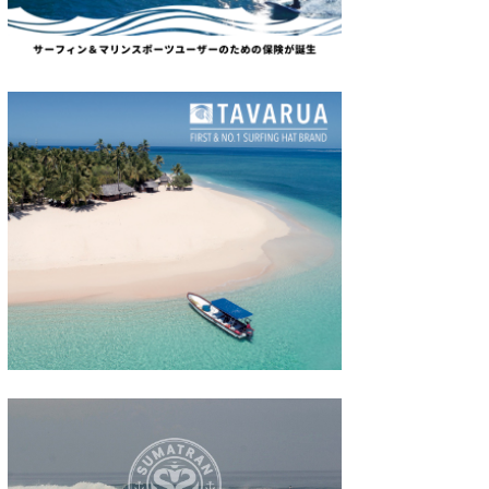
たっちー
ハンマー
まっきー
三輪予報士
小川予報士
上田純子
上條将美
唐澤予報士
SancheZ
ゴン
米山予報士