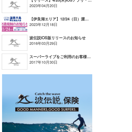
2023年04月20日
喜納海人
KID
【伊良湖エリア】12/24（日）渥美半島駅伝競走大会の交通規制のお知らせ
KOBU
2023年12月18日
KY
波伝説iOS版リリースのお知らせ
2016年03月29日
MIN
mitz
スーパーライブをご利用のお客様へお知らせとお詫び
2017年10月30日
OYZ
S.K
Soulman
VAGY
waka☆=
YUKI☆