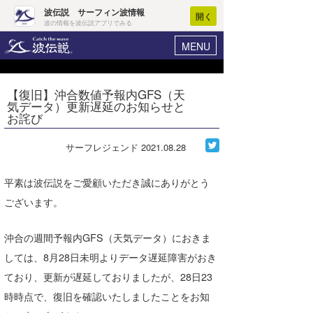
波伝説 サーフィン波情報
開く
波の情報を波伝説アプリでみる
MENU
ニュース
ヘルプ
マイホーム
【復旧】沖合数値予報内GFS（天
Core Surf Japan
気データ）更新遅延のお知らせと
ログイン
お詫び
コンテスト
新規会員登録
サーフレジェンド
2021.08.28
ファッション/グッズ
波情報･概況
アート＆エンタメ
平素は波伝説をご愛顧いただき誠にありがとう
波予想ツール
WAVE HUNTER
ございます。
コラム
気象情報
沖合の週間予報内GFS（天気データ）におきま
トラベル
ニュース
しては、8月28日未明よりデータ遅延障害がおき
ショップ情報
サーフィンエリアガイド
ており、更新が遅延しておりましたが、28日23
ショップ情報
ウラナミ
時時点で、復旧を確認いたしましたことをお知
会員メニュー