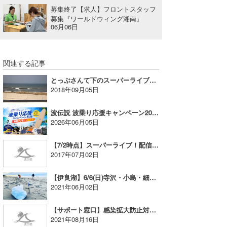
募集終了【求人】フロントスタッフ
喜納海人
KID
募集『ワールドウィング湘南』
06月06日
KOBU
KY
関連する記事
MIN
とっぷさんて下のスーパーライブ！が高画質になりました
2018年09月05日
mitz
波伝説 波乗り応援キャンペーン2026
OYZ
2026年06月05日
S.K
【7/2時点】スーパーライブ！配信状況についてのお知らせ
2017年07月02日
Soulman
【伊良湖】6/6(日)寺沢・小島・細谷ポイントにてビーチクリーン開催！
VAGY
2021年06月02日
waka☆=
【サポート窓口】感染拡大防止対策によるテレワーク体制について
2021年08月16日
YUKI☆