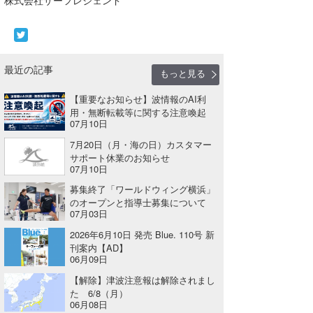
Core Surf Japan
メディア
Naoya Kimoto
最近の記事
波伝説アンバサダー/プロライダー
mitsuteru Kamio
SURFMEDIA
もっと見る
【重要なお知らせ】波情報のAI利
波伝説スタッフ
Yasunari Inoue
Colors MAGAZINE
福島寿実子
用・無断転載等に関する注意喚起
07月10日
Yoshiyuki Obata
WAVAL
中浦“JET”章
☆加藤
波伝説
7月20日（月・海の日）カスタマー
サポート休業のお知らせ
arukasvision
嵯峨明日香
+☆maki☆+
07月10日
DELTA FORCE SURF
進士剛光
Aichan
募集終了「ワールドウィング横浜」
のオープンと指導士募集について
07月03日
CBA Films
田原啓江
chan-U
2026年6月10日 発売 Blue. 110号 新
熊谷素子
植村未来
ECE
刊案内【AD】
06月09日
NOBUFUKU
G◎Da
【解除】津波注意報は解除されまし
た 6/8（月）
大野”MAR”修聖
H
06月08日