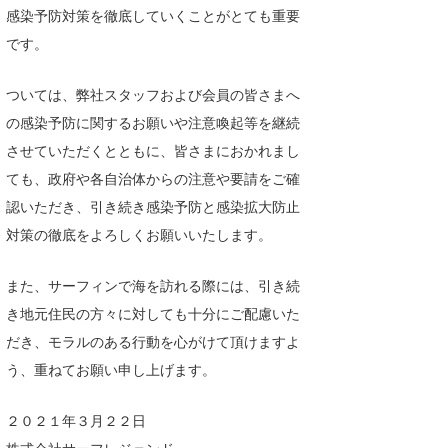
感染予防対策を徹底していくことがとても重要
湘南
お知らせ
今月のプレゼント
です。
千葉北
その他
ついては、弊社スタッフおよび会員の皆さまへ
伊豆
ルール＆How to
の感染予防に関するお願いや注意喚起等を継続
千葉南
VOTE!
させていただくとともに、皆さまにおかれまし
ても、政府や各自治体からの注意や要請をご確
大阪
認いただき、引き続き感染予防と感染拡大防止
サーファーズ
四国
対策の徹底をよろしくお願いいたします。
沖縄
また、サーフィンで海を訪れる際には、引き続
き地元住民の方々に対しても十分にご配慮いた
だき、モラルのある行動を心がけて頂けますよ
う、重ねてお願い申し上げます。
２０２１年３月２２日
ライター/寄稿メディア
株式会社サーフレジェンド