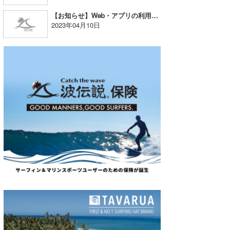
たっちー
【お知らせ】Web・アプリの利用推奨環境について
2023年04月10日
ハンマー
まっきー
三輪予報士
小川予報士
上田純子
上條将美
唐澤予報士
SancheZ
ゴン
米山予報士