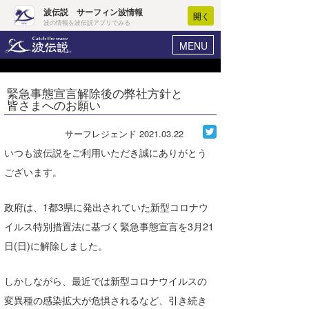
波伝説 サーフィン波情報
開く
波の情報を波伝説アプリでみる
MENU
ニュース
ヘルプ
マイホーム
緊急事態宣言解除後の弊社方針と
Core Surf Japan
皆さまへのお願い
ログイン
コンテスト
新規会員登録
サーフレジェンド
2021.03.22
ファッション/グッズ
いつも波伝説をご利用いただき誠にありがとう
波情報･概況
ございます。
アート＆エンタメ
波予想ツール
WAVE HUNTER
コラム
政府は、1都3県に発出されていた新型コロナウ
気象情報
イルス特別措置法に基づく緊急事態宣言を3月21
トラベル
ニュース
日(日)に解除しました。
ショップ情報
サーフィンエリアガイド
しかしながら、最近では新型コロナウイルスの
ショップ情報
ウラナミ
会員メニュー
変異種の感染拡大が危惧されるなど、引き続き