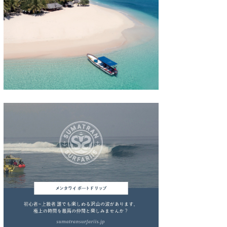
wanda
予報士 hiro.
banpaku
Mr.K
chappy
Romisea