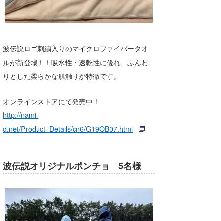
波伝説ロゴ刺繍入りのマイクロファイバータオ
ルが新登場！！吸水性・速乾性に優れ、ふんわ
りとした柔らかな肌触りが特徴です。
オンラインストアにて発売中！
http://nami-
d.net/Product_Details/cn6/G19OB07.html
波伝説オリジナルポンチョ 5名様