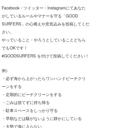
喜納海人
KID
Facebook・ツイッター・Instagramにてあなた
がしているルールやマナーを守る「GOOD
KOBU
SURFERS」の心構えや意気込みを投稿してくだ
KY
さい。
やっていること・やろうとしていることどちら
MIN
でもOKです！
mitz
#GOODSURFERS を付けて投稿してください！
OYZ
例）
S.K
・必ず海から上がったらワンハンドビーチクリ
ーンをする
Soulman
・定期的にビーチクリーンをする
VAGY
・ごみは捨てずに持ち帰る
・駐車スペースをしっかり守る
waka☆=
・早朝などは騒がないように静かにしている
YUKI☆
・大勢で海に入らない