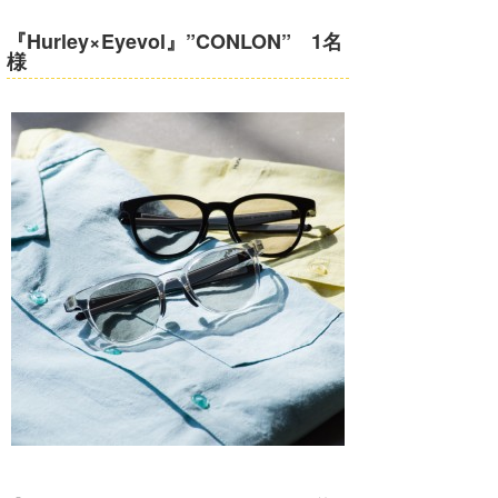
『Hurley×Eyevol』”CONLON” 1名
様