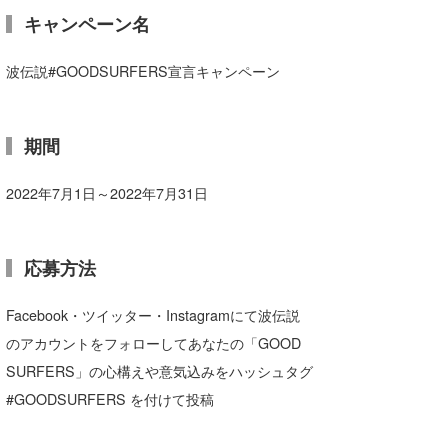
キャンペーン名
wanda
波伝説#GOODSURFERS宣言キャンペーン
予報士 hiro.
banpaku
期間
Mr.K
2022年7月1日～2022年7月31日
chappy
Romisea
応募方法
Facebook・ツイッター・Instagramにて波伝説
のアカウントをフォローしてあなたの「GOOD
SURFERS」の心構えや意気込みをハッシュタグ
#GOODSURFERS を付けて投稿