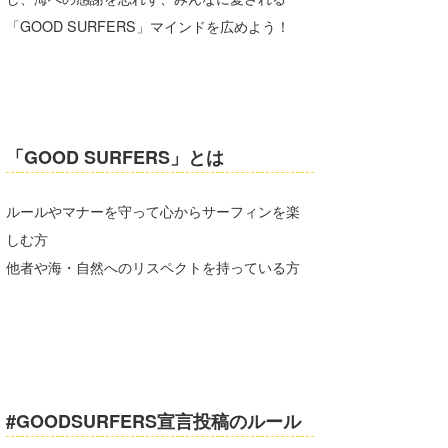
Core Surf Japan
「GOOD SURFERS」マインドを広めよう！
メディア
Naoya Kimoto
波伝説アンバサダー/プロライダー
mitsuteru Kamio
SURFMEDIA
波伝説スタッフ
Yasunari Inoue
Colors MAGAZINE
福島寿実子
「GOOD SURFERS」とは
Yoshiyuki Obata
WAVAL
中浦“JET”章
☆加藤
波伝説
ルールやマナーを守って心からサーフィンを楽
arukasvision
嵯峨明日香
+☆maki☆+
しむ方
他者や海・自然へのリスペクトを持っている方
DELTA FORCE SURF
進士剛光
Aichan
CBA Films
田原啓江
chan-U
熊谷素子
植村未来
ECE
NOBUFUKU
G◎Da
#GOODSURFERS宣言投稿のルール
大野”MAR”修聖
H