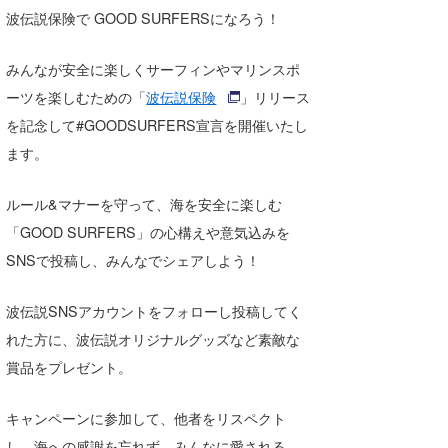
湘南
お知らせ
波伝説保険で GOOD SURFERSになろう！
今月のプレゼント
千葉北
その他
みんなが安全に楽しくサーフィンやマリンスポ
ーツを楽しむための「
波伝説保険
」リリース
伊豆
ルール＆How to
を記念して#GOODSURFERS宣言を開催いたし
千葉南
VOTE!
ます。
大阪
ルール&マナーを守って、海を安全に楽しむ
サーファーズ
四国
「GOOD SURFERS」の心構えや意気込みを
SNSで投稿し、みんなでシェアしよう！
沖縄
波伝説SNSアカウントをフォローし投稿してく
れた方に、波伝説オリジナルグッズなど素敵な
賞品をプレゼント。
キャンペーンに参加して、他者をリスペクト
ライター/寄稿メディア
し、海への感謝を忘れず、みんなに愛される