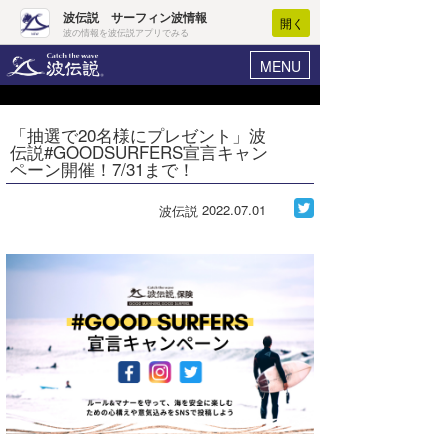
波伝説 サーフィン波情報
開く
波の情報を波伝説アプリでみる
MENU
ニュース
ヘルプ
マイホーム
「抽選で20名様にプレゼント」波
Core Surf Japan
伝説#GOODSURFERS宣言キャン
ログイン
ペーン開催！7/31まで！
コンテスト
新規会員登録
2022.07.01
波伝説
ファッション/グッズ
波情報･概況
アート＆エンタメ
波予想ツール
WAVE HUNTER
コラム
気象情報
トラベル
ニュース
ショップ情報
サーフィンエリアガイド
ショップ情報
ウラナミ
会員メニュー