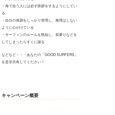
・海で会う人には必ず挨拶をするようにしてい
たっちー
る
ハンマー
・自分の体調をしっかり管理し、無理はしない
ように心がけている
まっきー
・サーフィンのルールを熟知し、前乗りなどを
三輪予報士
してしまったらすぐに謝る
小川予報士
などなど・・・あなたの「GOOD SURFERS」
上田純子
を是非共有してください！
上條将美
唐澤予報士
SancheZ
キャンペーン概要
ゴン
米山予報士