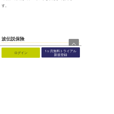
す。
波伝説保険
1ヶ月無料トライアル
https://www.namidensetsu.com/news/surflegend
ログイン
新規登録
/430930