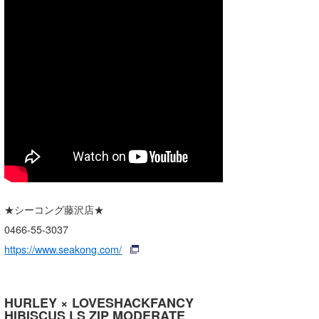
★シーコング藤沢店★
0466-55-3037
https://www.seakong.com/
HURLEY × LOVESHACKFANCY
HIBISCUS LS ZIP MODERATE