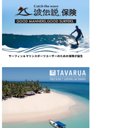
wanda
予報士 hiro.
banpaku
Mr.K
chappy
Romisea