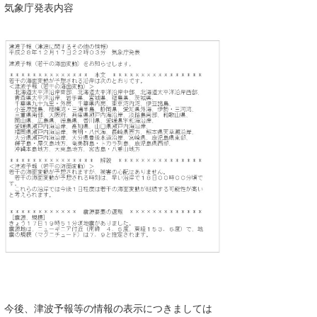
気象庁発表内容
湘南
お知らせ
今月のプレゼント
千葉北
その他
伊豆
ルール＆How to
千葉南
VOTE!
大阪
サーファーズ
四国
沖縄
ライター/寄稿メディア
今後、津波予報等の情報の表示につきましては