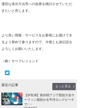
適切な表示方法等への改善を検討させていただ
Core Surf Japan
きたいと存じます。
メディア
Naoya Kimoto
波伝説アンバサダー/プロライダー
mitsuteru Kamio
SURFMEDIA
波伝説スタッフ
より良い情報・サービスをお客様にお届けでき
Yasunari Inoue
Colors MAGAZINE
福島寿実子
るよう努めて参りますので、今後とも波伝説を
Yoshiyuki Obata
WAVAL
中浦“JET”章
☆加藤
波伝説
よろしくお願いいたします。
arukasvision
嵯峨明日香
+☆maki☆+
（株）サーフレジェンド
DELTA FORCE SURF
進士剛光
Aichan
CBA Films
田原啓江
chan-U
最近の記事
熊谷素子
植村未来
ECE
もっと見る
NOBUFUKU
G◎Da
【伊良湖】第20回アジア競技大会サ
ーフィン競技が太平洋ロングビーチ
で･･･
大野”MAR”修聖
H
08月07日