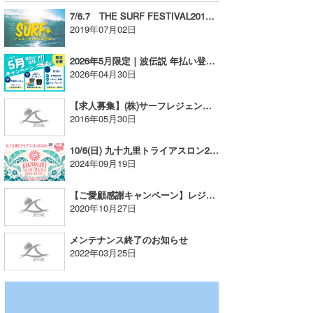
7/6.7 THE SURF FESTIVAL2019＠辻堂海浜公園&辻堂海岸【AD】
たっちー
2019年07月02日
ハンマー
2026年5月限定｜波伝説 年払い登録キャンペーン
2026年04月30日
まっきー
【求人募集】(株)サーフレジェンド 運営スタッフ募集、時給1,100～1,700円
三輪予報士
2016年05月30日
小川予報士
10/6(日) 九十九里トライアスロン2024開催による交通規制のお知らせ
2024年09月19日
上田純子
上條将美
【ご愛顧感謝キャンペーン】レジェンド最大枚数を付与いたしました！
2020年10月27日
唐澤予報士
メンテナンス終了のお知らせ
SancheZ
2022年03月25日
ゴン
米山予報士