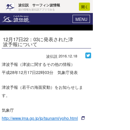
波伝説 サーフィン波情報
開く
波の情報を波伝説アプリでみる
MENU
ニュース
ヘルプ
マイホーム
12月17日22：03に発表された津
Core Surf Japan
波予報について
ログイン
コンテスト
新規会員登録
2016.12.18
波伝説
ファッション/グッズ
津波予報（津波に関するその他の情報）
波情報･概況
平成28年12月17日22時03分 気象庁発表
アート＆エンタメ
波予想ツール
WAVE HUNTER
コラム
津波予報（若干の海面変動）をお知らせしま
気象情報
す。
トラベル
ニュース
気象庁
ショップ情報
サーフィンエリアガイド
http://www.jma.go.jp/jp/tsunami/yoho.html
ショップ情報
ウラナミ
会員メニュー