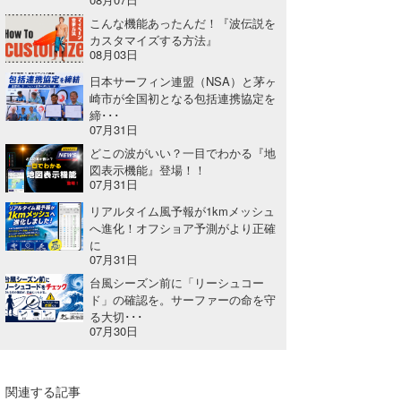
こんな機能あったんだ！『波伝説を
喜納海人
KID
カスタマイズする方法』
08月03日
KOBU
日本サーフィン連盟（NSA）と茅ヶ
KY
崎市が全国初となる包括連携協定を
締･･･
07月31日
MIN
どこの波がいい？一目でわかる『地
図表示機能』登場！！
mitz
07月31日
OYZ
リアルタイム風予報が1kmメッシュ
へ進化！オフショア予測がより正確
S.K
に
07月31日
Soulman
台風シーズン前に「リーシュコー
ド」の確認を。サーファーの命を守
る大切･･･
VAGY
07月30日
waka☆=
YUKI☆
関連する記事