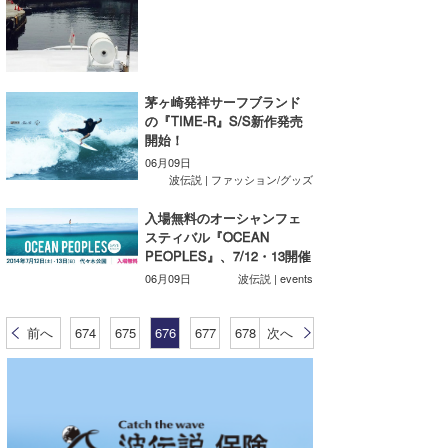
茅ヶ崎発祥サーフブランド
の『TIME-R』S/S新作発売
開始！
06月09日
波伝説 | ファッション/グッズ
入場無料のオーシャンフェ
スティバル『OCEAN
PEOPLES』、7/12・13開催
06月09日
波伝説 | events
前へ
674
675
676
677
678
次へ