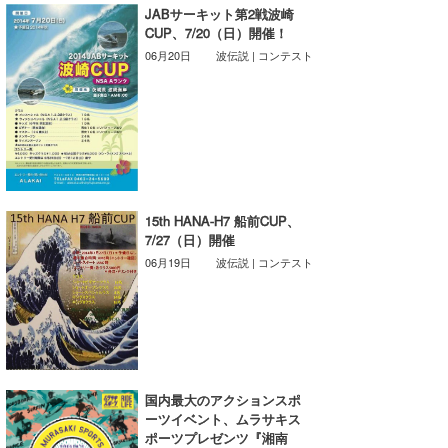
JABサーキット第2戦波崎
Core Surf Japan
CUP、7/20（日）開催！
06月20日
波伝説 | コンテスト
メディア
Naoya Kimoto
波伝説アンバサダー/プロライダー
mitsuteru Kamio
SURFMEDIA
波伝説スタッフ
Yasunari Inoue
Colors MAGAZINE
福島寿実子
Yoshiyuki Obata
WAVAL
中浦“JET”章
☆加藤
波伝説
15th HANA-H7 船前CUP、
arukasvision
嵯峨明日香
+☆maki☆+
7/27（日）開催
06月19日
波伝説 | コンテスト
DELTA FORCE SURF
進士剛光
Aichan
CBA Films
田原啓江
chan-U
熊谷素子
植村未来
ECE
NOBUFUKU
G◎Da
国内最大のアクションスポ
ーツイベント、ムラサキス
大野”MAR”修聖
H
ポーツプレゼンツ『湘南