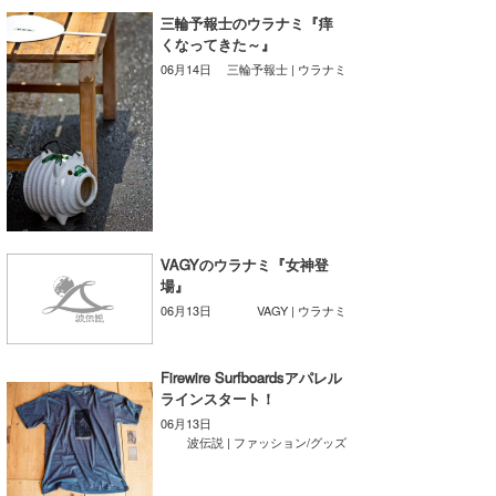
三輪予報士のウラナミ『痒
wanda
くなってきた～』
06月14日
三輪予報士 | ウラナミ
予報士 hiro.
banpaku
Mr.K
chappy
Romisea
VAGYのウラナミ『女神登
場』
06月13日
VAGY | ウラナミ
Firewire Surfboardsアパレル
ラインスタート！
06月13日
波伝説 | ファッション/グッズ