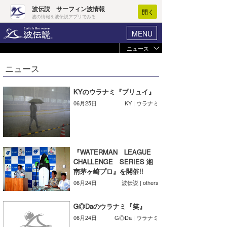
波伝説 サーフィン波情報
開く
波の情報を波伝説アプリでみる
MENU
ニュース
ヘルプ
マイホーム
ニュース
Core Surf Japan
ログイン
コンテスト
KYのウラナミ『プリュイ』
新規会員登録
06月25日
KY | ウラナミ
ファッション/グッズ
波情報･概況
アート＆エンタメ
波予想ツール
WAVE HUNTER
コラム
『WATERMAN LEAGUE
気象情報
CHALLENGE SERIES 湘
南茅ヶ崎プロ』を開催!!
トラベル
ニュース
06月24日
波伝説 | others
ショップ情報
サーフィンエリアガイド
G◎Daのウラナミ『笑』
ショップ情報
ウラナミ
会員メニュー
06月24日
G◎Da | ウラナミ