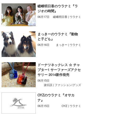
嵯峨明日香のウラナミ『ラ
たっちー
ジオの時間』
06月17日
嵯峨明日香 | ウラナミ
ハンマー
まっきー
まっきーのウラナミ『動物
と子ども』
三輪予報士
06月16日
まっきー | ウラナミ
小川予報士
上田純子
ドーナツネックレス ☆ チャ
プター1 サーファーズアクセ
上條将美
サリー 2014新作発売
06月15日
唐澤予報士
波伝説 | ファッション/グッズ
SancheZ
OYZのウラナミ『オサカ
ナ』
ゴン
06月15日
OYZ | ウラナミ
米山予報士