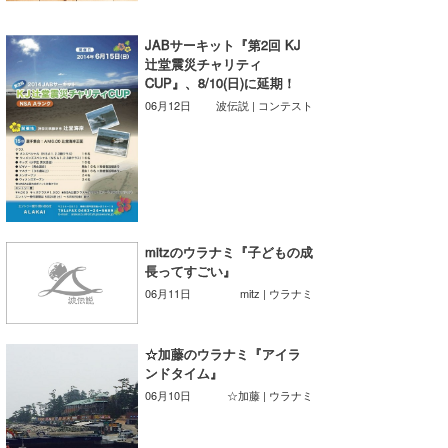
JABサーキット『第2回 KJ
辻堂震災チャリティ
CUP』、8/10(日)に延期！
06月12日
波伝説 | コンテスト
mitzのウラナミ『子どもの成
長ってすごい』
06月11日
mitz | ウラナミ
☆加藤のウラナミ『アイラ
ンドタイム』
06月10日
☆加藤 | ウラナミ