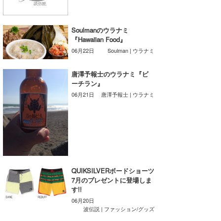
湘南
お知らせ
今月のプレゼント
千葉北
その他
Soulmanのウラナミ
『Hawaiian Food』
伊豆
ルール＆How to
06月22日
Soulman | ウラナミ
千葉南
VOTE!
唐澤予報士のウラナミ『ビ
ーチラン』
大阪
06月21日
唐澤予報士 | ウラナミ
サーファーズ
四国
沖縄
QUIKSILVERボードショーツ
7月のプレゼントに登場しま
す!!
06月20日
波伝説 | ファッション/グッズ
ライター/寄稿メディア