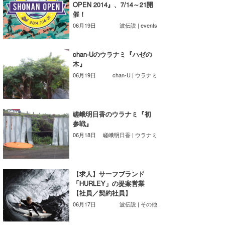
OPEN 2014』、7/14～21開
喜納海人
KID
催！
06月19日
波伝説 | events
KOBU
KY
chan-Uのウラナミ『ハゼの
木』
MIN
06月19日
chan-U | ウラナミ
mitz
嵯峨明日香のウラナミ『初
OYZ
参戦』
06月18日
嵯峨明日香 | ウラナミ
S.K
Soulman
【求人】サーフブランド
VAGY
「HURLEY」の提案営業
【社員／契約社員】
waka☆=
06月17日
波伝説 | その他
YUKI☆