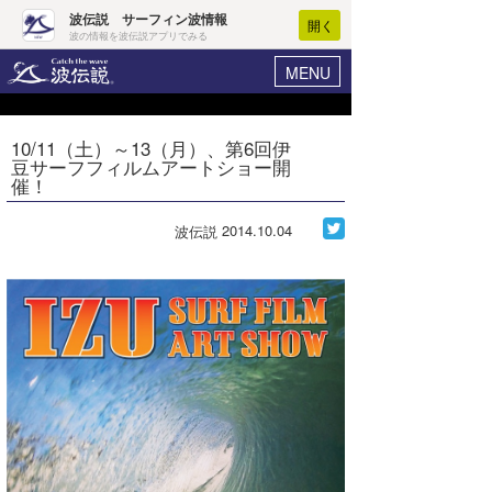
波伝説 サーフィン波情報
開く
波の情報を波伝説アプリでみる
MENU
ニュース
ヘルプ
マイホーム
10/11（土）～13（月）、第6回伊
Core Surf Japan
豆サーフフィルムアートショー開
ログイン
催！
コンテスト
新規会員登録
2014.10.04
波伝説
ファッション/グッズ
波情報･概況
アート＆エンタメ
波予想ツール
WAVE HUNTER
コラム
気象情報
トラベル
ニュース
ショップ情報
サーフィンエリアガイド
ショップ情報
ウラナミ
会員メニュー