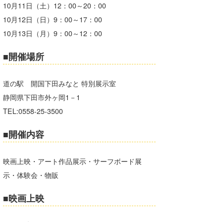
10月11日（土）12：00～20：00
Core Surf Japan
10月12日（日）9：00～17：00
メディア
Naoya Kimoto
10月13日（月）9：00～12：00
波伝説アンバサダー/プロライダー
mitsuteru Kamio
SURFMEDIA
■開催場所
波伝説スタッフ
Yasunari Inoue
Colors MAGAZINE
福島寿実子
道の駅 開国下田みなと 特別展示室
Yoshiyuki Obata
WAVAL
中浦“JET”章
☆加藤
波伝説
静岡県下田市外ヶ岡1－1
TEL:0558-25-3500
arukasvision
嵯峨明日香
+☆maki☆+
■開催内容
DELTA FORCE SURF
進士剛光
Aichan
CBA Films
田原啓江
chan-U
映画上映・アート作品展示・サーフボード展
熊谷素子
植村未来
ECE
示・体験会・物販
NOBUFUKU
G◎Da
■映画上映
大野”MAR”修聖
H