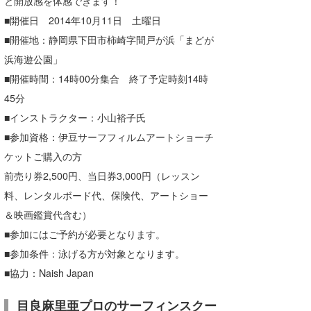
と開放感を体感できます！
■開催日 2014年10月11日 土曜日
■開催地：静岡県下田市柿崎字間戸が浜「まどが
浜海遊公園」
■開催時間：14時00分集合 終了予定時刻14時
45分
■インストラクター：小山裕子氏
■参加資格：伊豆サーフフィルムアートショーチ
ケットご購入の方
前売り券2,500円、当日券3,000円（レッスン
料、レンタルボード代、保険代、アートショー
＆映画鑑賞代含む）
■参加にはご予約が必要となります。
■参加条件：泳げる方が対象となります。
■協力：Naish Japan
目良麻里亜プロのサーフィンスクー