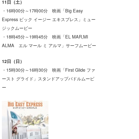
11日（土）
喜納海人
KID
・16時00分～17時00分 映画「Big Easy
Express ビック イージー エキスプレス」ミュー
KOBU
ジックムービー
KY
・18時45分～19時45分 映画「EL MAR,MI
ALMA エル マール ミ アルマ」サーフムービー
MIN
mitz
12日（日）
・15時30分～16時30分 映画「First Glide ファ
OYZ
ースト グライド」スタンドアップパドルムービ
S.K
ー
Soulman
VAGY
waka☆=
YUKI☆