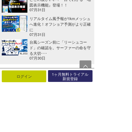
図表示機能』登場！！
07月31日
リアルタイム風予報が1kmメッシュ
へ進化！オフショア予測がより正確
に
07月31日
台風シーズン前に「リーシュコー
ド」の確認を。サーファーの命を守
る大切･･･
07月30日
1ヶ月無料トライアル
ログイン
関連する記事
新規登録
GREENROOM FESTIVAL'14、DJアーティストとタイムスケジュールが発表
2014年05月10日
『North Shore Daily Clip』2/1、ボルコムパイプ DAY-3
2015年02月04日
SUICIDAL TENDENCIES x VOLCOM コラボレーションコレクション【AD】
2017年10月27日