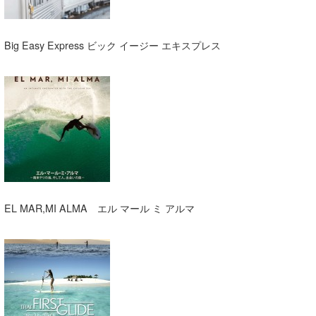
たっちー
Big Easy Express ビック イージー エキスプレス
ハンマー
まっきー
三輪予報士
小川予報士
上田純子
上條将美
EL MAR,MI ALMA エル マール ミ アルマ
唐澤予報士
SancheZ
ゴン
米山予報士