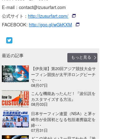
E-mail：contact@izusurfart.com
公式サイト：
http://izusurfart.com/
FACEBOOK:
http://goo.gl/wGkKXM
最近の記事
もっと見る
【伊良湖】第20回アジア競技大会サ
ーフィン競技が太平洋ロングビーチ
で･･･
08月07日
こんな機能あったんだ！『波伝説を
カスタマイズする方法』
08月03日
日本サーフィン連盟（NSA）と茅ヶ
崎市が全国初となる包括連携協定を
締･･･
07月31日
どこの波がいい？一目でわかる『地