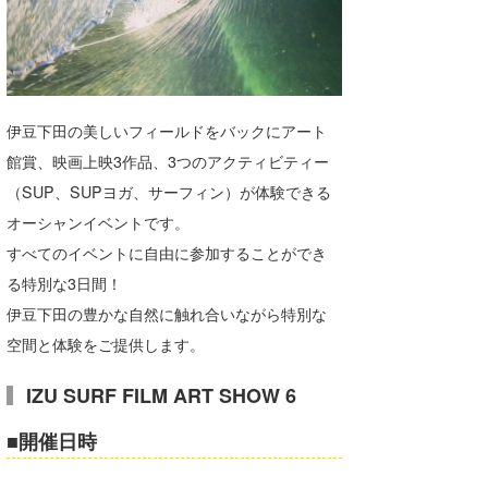
湘南
お知らせ
今月のプレゼント
千葉北
その他
伊豆
ルール＆How to
伊豆下田の美しいフィールドをバックにアート
千葉南
VOTE!
館賞、映画上映3作品、3つのアクティビティー
（SUP、SUPヨガ、サーフィン）が体験できる
大阪
オーシャンイベントです。
サーファーズ
四国
すべてのイベントに自由に参加することができ
る特別な3日間！
沖縄
伊豆下田の豊かな自然に触れ合いながら特別な
空間と体験をご提供します。
IZU SURF FILM ART SHOW 6
■開催日時
ライター/寄稿メディア