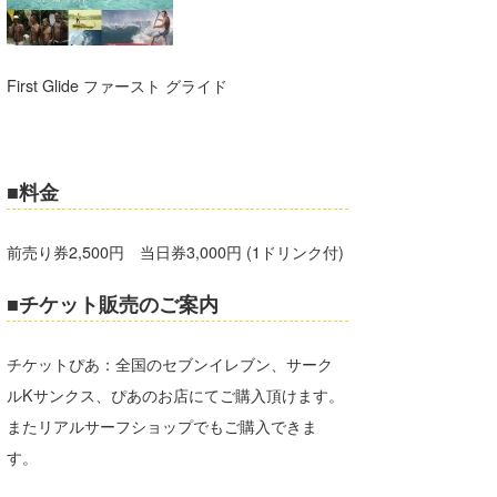
wanda
予報士 hiro.
First Glide ファースト グライド
banpaku
Mr.K
■料金
chappy
前売り券2,500円 当日券3,000円 (1ドリンク付)
Romisea
■チケット販売のご案内
チケットぴあ：全国のセブンイレブン、サーク
ルKサンクス、ぴあのお店にてご購入頂けます。
またリアルサーフショップでもご購入できま
す。