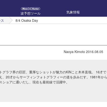
気象情報
波予想ツール
ース
8/4 Osaka Day
Naoya Kimoto
2016.08.05
トグラフ界の巨匠、重厚なショットが魅力のKINこと木本直哉。 16才で
え、20才からサーフィンフォトグラフィーの道を歩みだす。1981年か
スショアに通いだし、現在も最前線で活躍中。