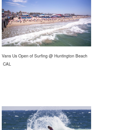
湘南
お知らせ
今月のプレゼント
千葉北
その他
伊豆
ルール＆How to
千葉南
VOTE!
大阪
Vans Us Open of Surfing @ Huntington Beach
サーファーズ
CAL
四国
沖縄
ライター/寄稿メディア