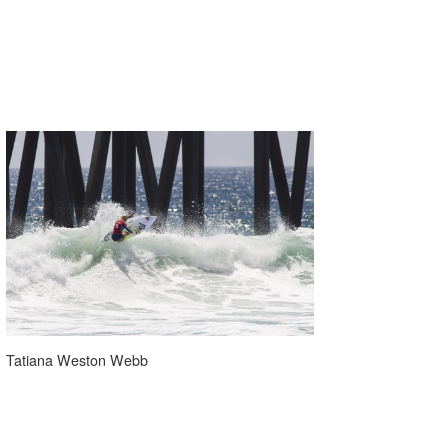
wanda
予報士 hiro.
banpaku
Mr.K
chappy
Romisea
Tatiana Weston Webb