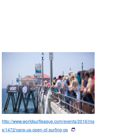
http://www.worldsurfleague.com/events/2016/mq
s/1472/vans-us-open-of-surfing-qs