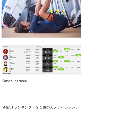
喜納海人
KID
KOBU
KY
MIN
mitz
OYZ
S.K
Kanoa Igarashi
Soulman
VAGY
waka☆=
現在CTランキング・２１位のカノアイガラシ。
YUKI☆