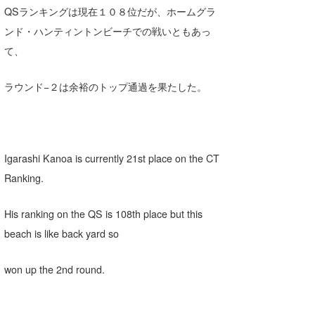
QSランキングは現在１０８位だが、ホームグラ
たっちー
ンド・ハンティントンビーチでの戦いともあっ
ハンマー
て、
まっきー
ラウンド−２は余裕のトップ通過を果たした。
三輪予報士
小川予報士
Igarashi Kanoa is currently 21st place on the CT
上田純子
Ranking.
上條将美
His ranking on the QS is 108th place but this
唐澤予報士
beach is like back yard so
SancheZ
won up the 2nd round.
ゴン
米山予報士