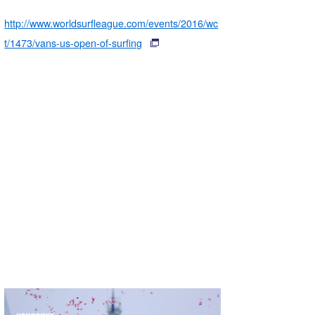
http://www.worldsurfleague.com/events/2016/wc
t/1473/vans-us-open-of-surfing