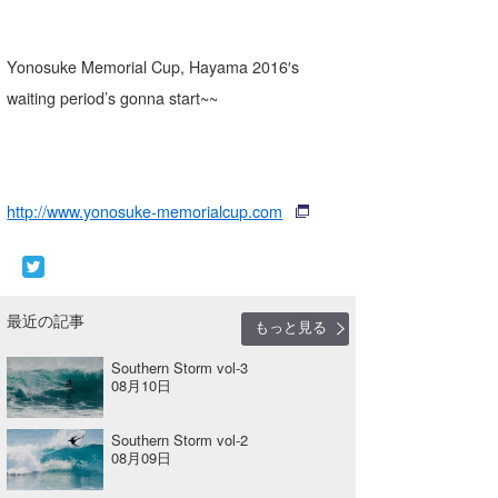
Yonosuke Memorial Cup, Hayama 2016′s
waiting period’s gonna start~~
http://www.yonosuke-memorialcup.com
最近の記事
もっと見る
Southern Storm vol-3
08月10日
Southern Storm vol-2
08月09日