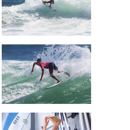
Core Surf Japan
メディア
Naoya Kimoto
波伝説アンバサダー/プロライダー
mitsuteru Kamio
SURFMEDIA
波伝説スタッフ
Yasunari Inoue
Colors MAGAZINE
福島寿実子
Yoshiyuki Obata
WAVAL
中浦“JET”章
☆加藤
波伝説
arukasvision
嵯峨明日香
+☆maki☆+
DELTA FORCE SURF
進士剛光
Aichan
CBA Films
田原啓江
chan-U
熊谷素子
植村未来
ECE
NOBUFUKU
G◎Da
大野”MAR”修聖
H