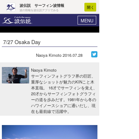
波伝説 サーフィン波情報
開く
波の情報を波伝説アプリでみる
MENU
ニュース
ヘルプ
マイホーム
7/27 Osaka Day
Core Surf Japan
ログイン
コンテスト
Naoya Kimoto
2016.07.28
新規会員登録
ファッション/グッズ
Naoya Kimoto
波情報･概況
サーフィンフォトグラフ界の巨匠、
アート＆エンタメ
重厚なショットが魅力のKINこと木
波予想ツール
WAVE HUNTER
本直哉。 16才でサーフィンを覚え、
コラム
20才からサーフィンフォトグラフィ
気象情報
ーの道を歩みだす。1981年から冬の
ハワイノースショアに通いだし、現
トラベル
ニュース
在も最前線で活躍中。
ショップ情報
サーフィンエリアガイド
ショップ情報
ウラナミ
会員メニュー