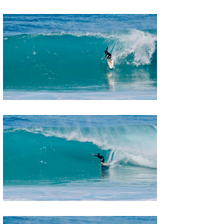
たっちー
ハンマー
まっきー
三輪予報士
小川予報士
上田純子
上條将美
唐澤予報士
SancheZ
ゴン
米山予報士