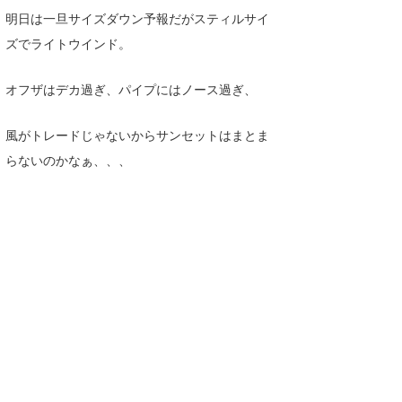
明日は一旦サイズダウン予報だがスティルサイ
喜納海人
KID
ズでライトウインド。
KOBU
オフザはデカ過ぎ、パイプにはノース過ぎ、
KY
MIN
風がトレードじゃないからサンセットはまとま
らないのかなぁ、、、
mitz
OYZ
S.K
Soulman
VAGY
waka☆=
YUKI☆