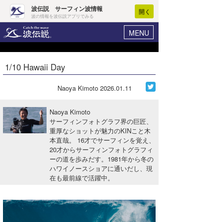
波伝説 サーフィン波情報
開く
波の情報を波伝説アプリでみる
MENU
ニュース
ヘルプ
マイホーム
1/10 Hawaii Day
Core Surf Japan
ログイン
コンテスト
Naoya Kimoto
2026.01.11
新規会員登録
ファッション/グッズ
Naoya Kimoto
波情報･概況
サーフィンフォトグラフ界の巨匠、
アート＆エンタメ
重厚なショットが魅力のKINこと木
波予想ツール
WAVE HUNTER
本直哉。 16才でサーフィンを覚え、
コラム
20才からサーフィンフォトグラフィ
気象情報
ーの道を歩みだす。1981年から冬の
ハワイノースショアに通いだし、現
トラベル
ニュース
在も最前線で活躍中。
ショップ情報
サーフィンエリアガイド
ショップ情報
ウラナミ
会員メニュー