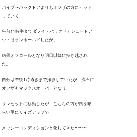
Core Surf Japan
パイプ〜バックドアよりもオフザの方にヒット
していて、
メディア
Naoya Kimoto
午前11時半までダフイ・バックドアシュートア
波伝説アンバサダー/プロライダー
mitsuteru Kamio
SURFMEDIA
ウトはオンホールドしたが、
波伝説スタッフ
Yasunari Inoue
Colors MAGAZINE
福島寿実子
結果オフコールとなり明日以降に持ち越され
Yoshiyuki Obata
WAVAL
中浦“JET”章
☆加藤
波伝説
た。
arukasvision
嵯峨明日香
+☆maki☆+
自分は午後1時過ぎまで撮影していたが、流石に
DELTA FORCE SURF
進士剛光
Aichan
オフザもマックスオーバーとなり、
CBA Films
田原啓江
chan-U
サンセットに移動したが、こちらの方が風を喰
熊谷素子
植村未来
ECE
らい更にサイズアップで
NOBUFUKU
G◎Da
メッシーコンディションと化してきた〜〜〜
大野”MAR”修聖
H