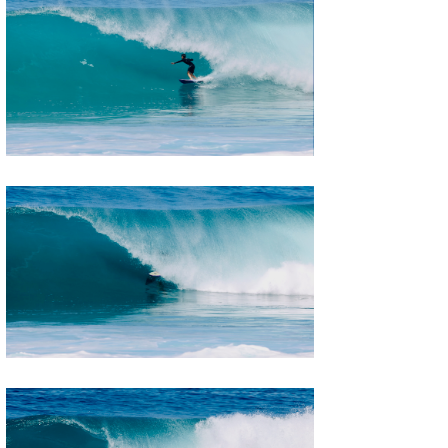
wanda
予報士 hiro.
banpaku
Mr.K
chappy
Romisea