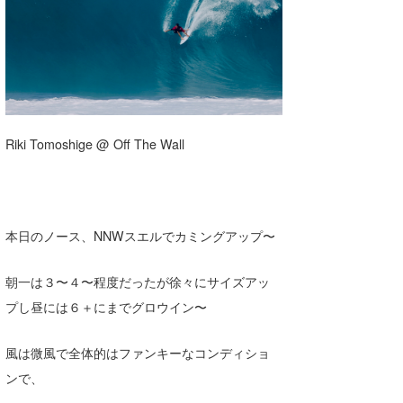
湘南
お知らせ
今月のプレゼント
千葉北
その他
伊豆
ルール＆How to
千葉南
VOTE!
Riki Tomoshige @ Off The Wall
大阪
サーファーズ
四国
本日のノース、NNWスエルでカミングアップ〜
沖縄
朝一は３〜４〜程度だったが徐々にサイズアッ
プし昼には６＋にまでグロウイン〜
風は微風で全体的はファンキーなコンディショ
ンで、
ライター/寄稿メディア