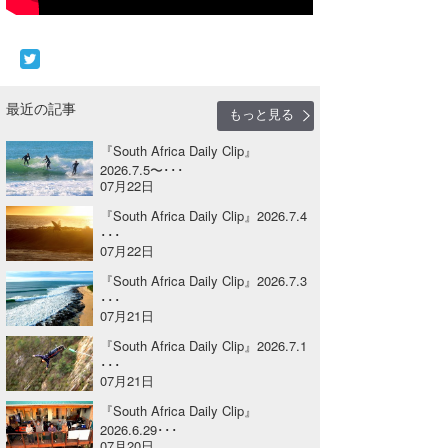
Core Surf Japan
メディア
Naoya Kimoto
波伝説アンバサダー/プロライダー
mitsuteru Kamio
SURFMEDIA
最近の記事
もっと見る
波伝説スタッフ
Yasunari Inoue
Colors MAGAZINE
福島寿実子
『South Africa Daily Clip』
2026.7.5〜･･･
07月22日
Yoshiyuki Obata
WAVAL
中浦“JET”章
☆加藤
波伝説
『South Africa Daily Clip』2026.7.4
arukasvision
嵯峨明日香
+☆maki☆+
･･･
07月22日
DELTA FORCE SURF
進士剛光
Aichan
『South Africa Daily Clip』2026.7.3
･･･
CBA Films
田原啓江
chan-U
07月21日
『South Africa Daily Clip』2026.7.1
熊谷素子
植村未来
ECE
･･･
07月21日
NOBUFUKU
G◎Da
『South Africa Daily Clip』
2026.6.29･･･
大野”MAR”修聖
H
07月20日