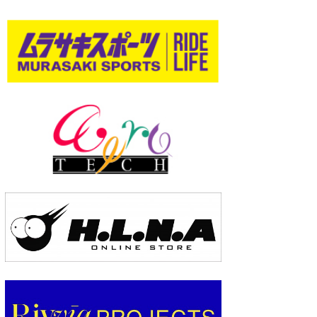
wanda
予報士 hiro.
banpaku
Mr.K
chappy
Romisea