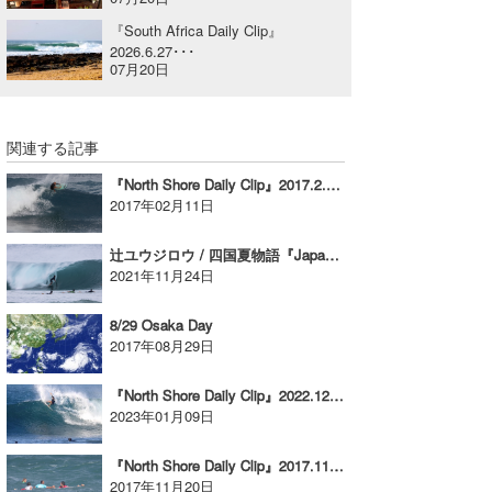
喜納海人
KID
『South Africa Daily Clip』
2026.6.27･･･
07月20日
KOBU
KY
関連する記事
MIN
『North Shore Daily Clip』2017.2.10 @ Rocky vol.1
2017年02月11日
mitz
OYZ
辻ユウジロウ / 四国夏物語『Japan Daily Clip』2021 @ Shikoku / vol.4
2021年11月24日
S.K
8/29 Osaka Day
Soulman
2017年08月29日
VAGY
『North Shore Daily Clip』2022.12.22 @ HALEIWA
2023年01月09日
waka☆=
『North Shore Daily Clip』2017.11.19 @ Haleiwa vol.1
YUKI☆
2017年11月20日