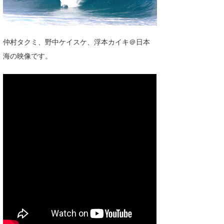
湘南
お知らせ
今月のプレゼント
千葉北
その他
仲村タクミ、野中ケイスケ、浮本カイキ＠日本
伊豆
ルール＆How to
海の映像です。
千葉南
VOTE!
大阪
サーファーズ
四国
沖縄
ライター/寄稿メディア