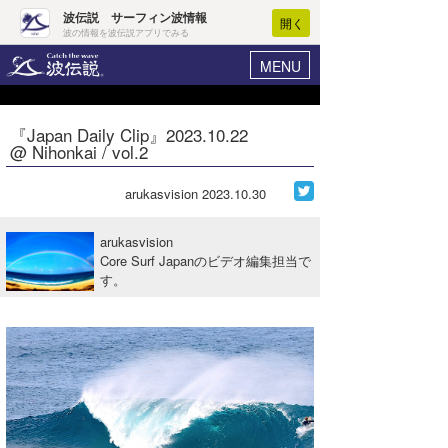
波伝説 サーフィン波情報
開く
波の情報を波伝説アプリでみる
MENU
ニュース
ヘルプ
マイホーム
『Japan Daily Clip』2023.10.22
Core Surf Japan
@ Nihonkai / vol.2
ログイン
コンテスト
新規会員登録
arukasvision
2023.10.30
ファッション/グッズ
波情報･概況
arukasvision
アート＆エンタメ
Core Surf Japanのビデオ編集担当で
波予想ツール
WAVE HUNTER
す。
コラム
気象情報
トラベル
ニュース
ショップ情報
サーフィンエリアガイド
ショップ情報
ウラナミ
会員メニュー