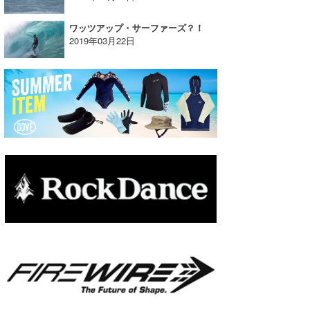
たっちー
ワッツアップ・サーファーズ？！
2019年03月22日
ハンマー
まっきー
三輪予報士
小川予報士
上田純子
上條将美
唐澤予報士
SancheZ
ゴン
米山予報士