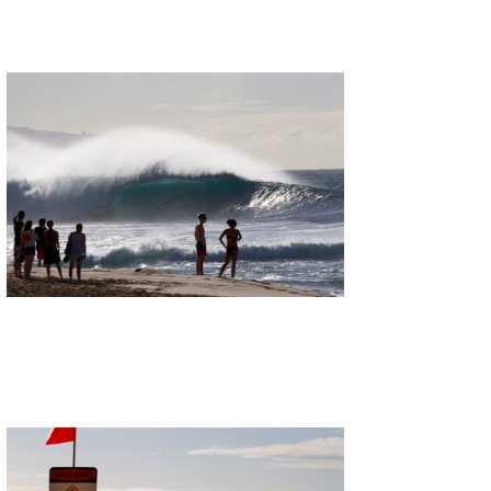
wanda
予報士 hiro.
banpaku
Mr.K
chappy
Romisea