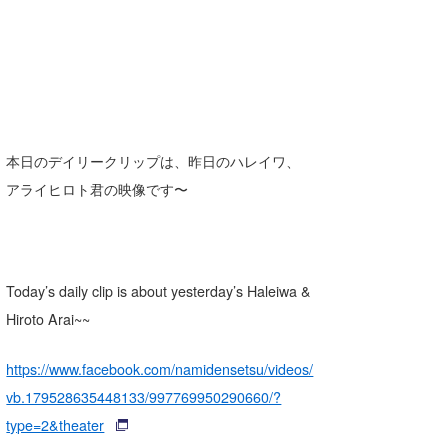
本日のデイリークリップは、昨日のハレイワ、
アライヒロト君の映像です〜
Today’s daily clip is about yesterday’s Haleiwa &
Hiroto Arai~~
https://www.facebook.com/namidensetsu/videos/
vb.179528635448133/997769950290660/?
type=2&theater