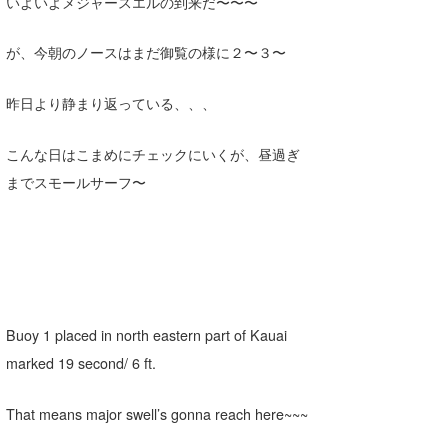
いよいよメジャースエルの到来だ〜〜〜
Core Surf Japan
が、今朝のノースはまだ御覧の様に２〜３〜
メディア
Naoya Kimoto
波伝説アンバサダー/プロライダー
昨日より静まり返っている、、、
mitsuteru Kamio
SURFMEDIA
波伝説スタッフ
Yasunari Inoue
Colors MAGAZINE
福島寿実子
こんな日はこまめにチェックにいくが、昼過ぎ
までスモールサーフ〜
Yoshiyuki Obata
WAVAL
中浦“JET”章
☆加藤
波伝説
arukasvision
嵯峨明日香
+☆maki☆+
DELTA FORCE SURF
進士剛光
Aichan
CBA Films
田原啓江
chan-U
Buoy 1 placed in north eastern part of Kauai
熊谷素子
植村未来
ECE
marked 19 second/ 6 ft.
NOBUFUKU
G◎Da
That means major swell’s gonna reach here~~~
大野”MAR”修聖
H