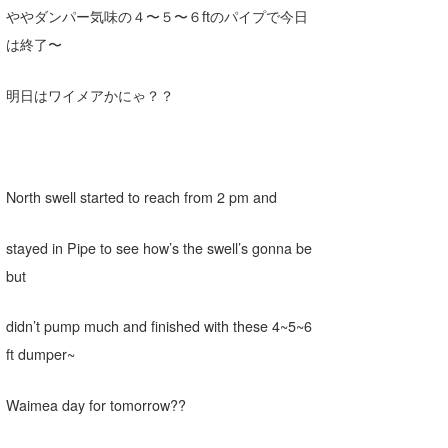
ややダンパー気味の４〜５〜６ftのパイプで今日
は終了〜
明日はワイメアかにゃ？？
North swell started to reach from 2 pm and
stayed in Pipe to see how’s the swell’s gonna be
but
didn’t pump much and finished with these 4~5~6
ft dumper~
Waimea day for tomorrow??