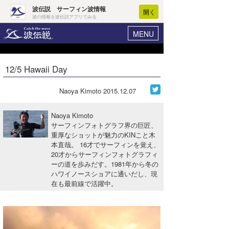
波伝説 サーフィン波情報
開く
波の情報を波伝説アプリでみる
MENU
ニュース
ヘルプ
マイホーム
12/5 Hawaii Day
Core Surf Japan
ログイン
コンテスト
Naoya Kimoto
2015.12.07
新規会員登録
ファッション/グッズ
Naoya Kimoto
波情報･概況
サーフィンフォトグラフ界の巨匠、
アート＆エンタメ
重厚なショットが魅力のKINこと木
波予想ツール
WAVE HUNTER
本直哉。 16才でサーフィンを覚え、
コラム
20才からサーフィンフォトグラフィ
気象情報
ーの道を歩みだす。1981年から冬の
ハワイノースショアに通いだし、現
トラベル
ニュース
在も最前線で活躍中。
ショップ情報
サーフィンエリアガイド
ショップ情報
ウラナミ
会員メニュー