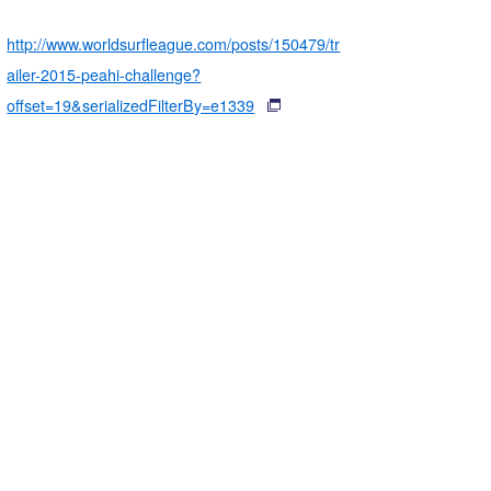
http://www.worldsurfleague.com/posts/150479/tr
ailer-2015-peahi-challenge?
offset=19&serializedFilterBy=e1339