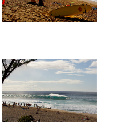
たっちー
ハンマー
まっきー
三輪予報士
小川予報士
上田純子
上條将美
唐澤予報士
SancheZ
ゴン
米山予報士