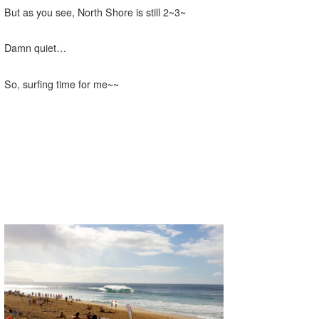
But as you see, North Shore is still 2~3~
喜納海人
KID
KOBU
Damn quiet…
KY
So, surfing time for me~~
MIN
mitz
OYZ
S.K
Soulman
VAGY
waka☆=
YUKI☆