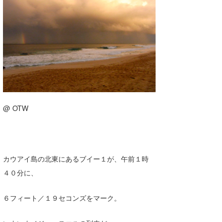
湘南
お知らせ
今月のプレゼント
千葉北
その他
伊豆
ルール＆How to
千葉南
VOTE!
大阪
サーファーズ
@ OTW
四国
沖縄
カウアイ島の北東にあるブイー１が、午前１時
４０分に、
６フィート／１９セコンズをマーク。
ライター/寄稿メディア