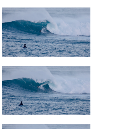
たっちー
ハンマー
まっきー
三輪予報士
小川予報士
上田純子
上條将美
唐澤予報士
SancheZ
ゴン
米山予報士