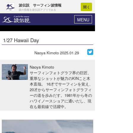
波伝説 サーフィン波情報
開く
波の情報を波伝説アプリでみる
MENU
ニュース
ヘルプ
マイホーム
1/27 Hawaii Day
Core Surf Japan
ログイン
コンテスト
Naoya Kimoto
2025.01.29
新規会員登録
ファッション/グッズ
Naoya Kimoto
波情報･概況
サーフィンフォトグラフ界の巨匠、
アート＆エンタメ
重厚なショットが魅力のKINこと木
波予想ツール
WAVE HUNTER
本直哉。 16才でサーフィンを覚え、
コラム
20才からサーフィンフォトグラフィ
気象情報
ーの道を歩みだす。1981年から冬の
ハワイノースショアに通いだし、現
トラベル
ニュース
在も最前線で活躍中。
ショップ情報
サーフィンエリアガイド
ショップ情報
ウラナミ
会員メニュー