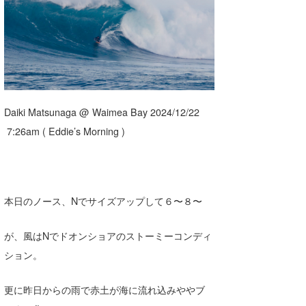
湘南
お知らせ
今月のプレゼント
千葉北
その他
伊豆
ルール＆How to
千葉南
VOTE!
Daiki Matsunaga @ Waimea Bay 2024/12/22
大阪
7:26am ( Eddie’s Morning )
サーファーズ
四国
沖縄
本日のノース、Nでサイズアップして６〜８〜
が、風はNでドオンショアのストーミーコンディ
ション。
更に昨日からの雨で赤土が海に流れ込みややブ
ライター/寄稿メディア