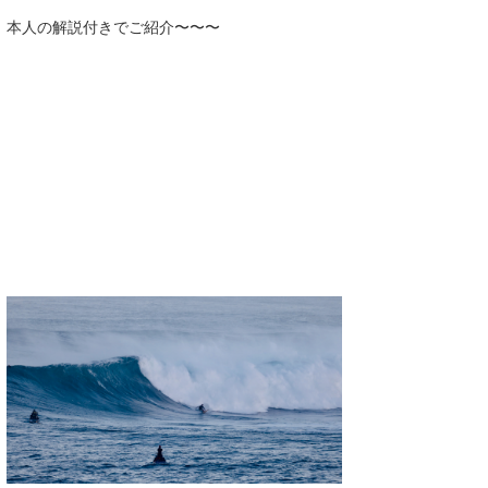
本人の解説付きでご紹介〜〜〜
喜納海人
KID
KOBU
KY
MIN
mitz
OYZ
S.K
Soulman
VAGY
waka☆=
YUKI☆