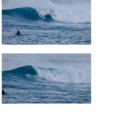
wanda
予報士 hiro.
banpaku
Mr.K
chappy
Romisea