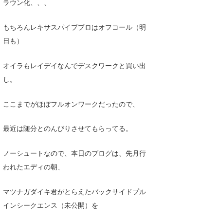
ラウン化、、、
Core Surf Japan
もちろんレキサスパイププロはオフコール（明
メディア
Naoya Kimoto
日も）
波伝説アンバサダー/プロライダー
mitsuteru Kamio
SURFMEDIA
オイラもレイデイなんでデスクワークと買い出
波伝説スタッフ
Yasunari Inoue
Colors MAGAZINE
福島寿実子
し。
Yoshiyuki Obata
WAVAL
中浦“JET”章
☆加藤
波伝説
ここまでがほぼフルオンワークだったので、
arukasvision
嵯峨明日香
+☆maki☆+
最近は随分とのんびりさせてもらってる。
DELTA FORCE SURF
進士剛光
Aichan
CBA Films
田原啓江
chan-U
ノーシュートなので、本日のブログは、先月行
われたエディの朝、
熊谷素子
植村未来
ECE
NOBUFUKU
G◎Da
マツナガダイキ君がとらえたバックサイドプル
インシークエンス（未公開）を
大野”MAR”修聖
H