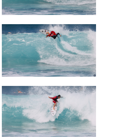
Mr.K
chappy
Romisea