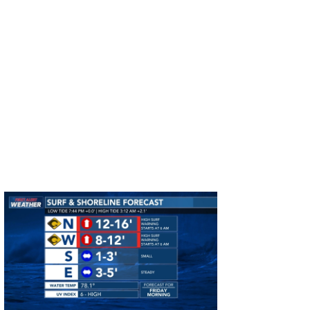
MIN
mitz
OYZ
S.K
Soulman
VAGY
waka☆=
YUKI☆
たっちー
ハンマー
まっきー