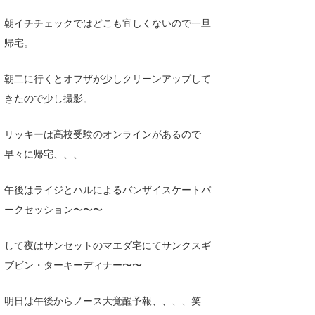
Yasunari Inoue
Colors MAGAZINE
福島寿実子
朝イチチェックではどこも宜しくないので一旦
Yoshiyuki Obata
WAVAL
中浦“JET”章
☆加藤
波伝説
帰宅。
arukasvision
嵯峨明日香
+☆maki☆+
朝二に行くとオフザが少しクリーンアップして
DELTA FORCE SURF
進士剛光
Aichan
きたので少し撮影。
CBA Films
田原啓江
chan-U
リッキーは高校受験のオンラインがあるので
熊谷素子
植村未来
ECE
早々に帰宅、、、
NOBUFUKU
G◎Da
午後はライジとハルによるバンザイスケートパ
大野”MAR”修聖
H
ークセッション〜〜〜
喜納海人
KID
して夜はサンセットのマエダ宅にてサンクスギ
KOBU
ブビン・ターキーディナー〜〜
KY
明日は午後からノース大覚醒予報、、、、笑