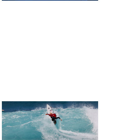
三輪予報士
小川予報士
上田純子
上條将美
唐澤予報士
SancheZ
ゴン
米山予報士
wanda
予報士 hiro.
banpaku