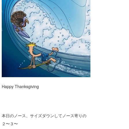
湘南
お知らせ
今月のプレゼント
千葉北
その他
伊豆
ルール＆How to
千葉南
VOTE!
大阪
サーファーズ
四国
沖縄
ライター/寄稿メディア
Happy Thanksgiving
Core Surf Japan
メディア
Naoya Kimoto
本日のノース、サイズダウンしてノース寄りの
波伝説アンバサダー/プロライダー
mitsuteru Kamio
SURFMEDIA
２〜３〜
波伝説スタッフ