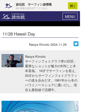
波伝説 サーフィン波情報
開く
波の情報を波伝説アプリでみる
MENU
ニュース
ヘルプ
マイホーム
11/28 Hawaii Day
Core Surf Japan
ログイン
コンテスト
Naoya Kimoto
2024.11.29
新規会員登録
ファッション/グッズ
Naoya Kimoto
波情報･概況
サーフィンフォトグラフ界の巨匠、
アート＆エンタメ
重厚なショットが魅力のKINこと木
波予想ツール
WAVE HUNTER
本直哉。 16才でサーフィンを覚え、
コラム
20才からサーフィンフォトグラフィ
気象情報
ーの道を歩みだす。1981年から冬の
ハワイノースショアに通いだし、現
トラベル
ニュース
在も最前線で活躍中。
ショップ情報
サーフィンエリアガイド
ショップ情報
ウラナミ
会員メニュー