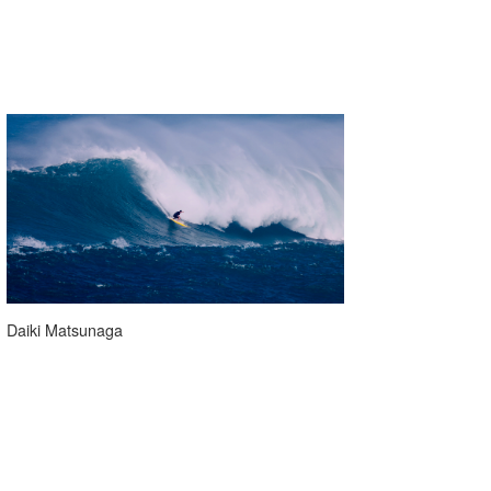
三輪予報士
小川予報士
上田純子
上條将美
唐澤予報士
SancheZ
ゴン
米山予報士
Daiki Matsunaga
wanda
予報士 hiro.
banpaku