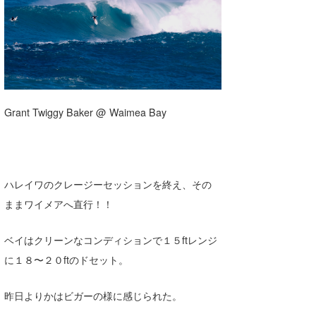
湘南
お知らせ
今月のプレゼント
千葉北
その他
伊豆
ルール＆How to
千葉南
VOTE!
Grant Twiggy Baker @ Waimea Bay
大阪
サーファーズ
四国
ハレイワのクレージーセッションを終え、その
沖縄
ままワイメアへ直行！！
ライター/寄稿メディア
Core Surf Japan
ベイはクリーンなコンディションで１５ftレンジ
メディア
に１８〜２０ftのドセット。
Naoya Kimoto
波伝説アンバサダー/プロライダー
mitsuteru Kamio
SURFMEDIA
昨日よりかはビガーの様に感じられた。
波伝説スタッフ