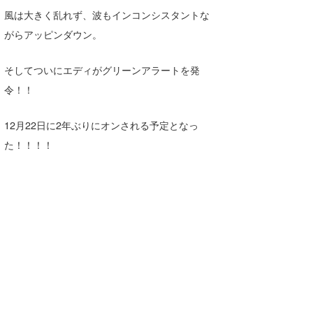
Yasunari Inoue
Colors MAGAZINE
福島寿実子
風は大きく乱れず、波もインコンシスタントな
Yoshiyuki Obata
WAVAL
中浦“JET”章
☆加藤
波伝説
がらアッピンダウン。
arukasvision
嵯峨明日香
+☆maki☆+
そしてついにエディがグリーンアラートを発
DELTA FORCE SURF
進士剛光
Aichan
令！！
CBA Films
田原啓江
chan-U
12月22日に2年ぶりにオンされる予定となっ
熊谷素子
植村未来
ECE
た！！！！
NOBUFUKU
G◎Da
大野”MAR”修聖
H
喜納海人
KID
KOBU
KY