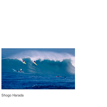
Mr.K
chappy
Romisea
Shogo Harada