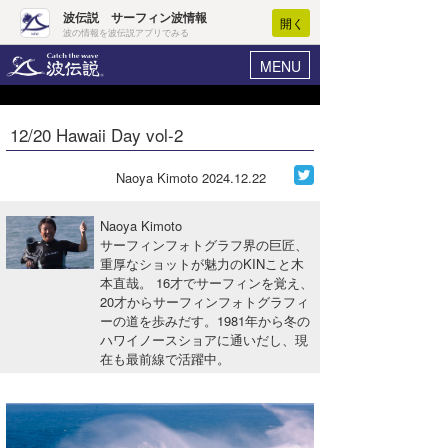
波伝説 サーフィン波情報
開く
波の情報を波伝説アプリでみる
MENU
ニュース
ヘルプ
マイホーム
12/20 Hawaii Day vol-2
Core Surf Japan
ログイン
コンテスト
Naoya Kimoto
2024.12.22
新規会員登録
ファッション/グッズ
Naoya Kimoto
波情報･概況
サーフィンフォトグラフ界の巨匠、
アート＆エンタメ
重厚なショットが魅力のKINこと木
波予想ツール
WAVE HUNTER
本直哉。 16才でサーフィンを覚え、
コラム
20才からサーフィンフォトグラフィ
気象情報
ーの道を歩みだす。1981年から冬の
ハワイノースショアに通いだし、現
トラベル
ニュース
在も最前線で活躍中。
ショップ情報
サーフィンエリアガイド
ショップ情報
ウラナミ
会員メニュー