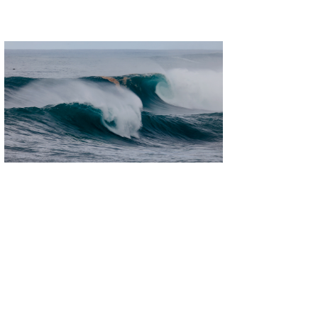
MIN
mitz
OYZ
S.K
Soulman
VAGY
waka☆=
YUKI☆
たっちー
ハンマー
まっきー